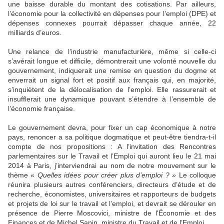
une baisse durable du montant des cotisations. Par ailleurs,
l’économie pour la collectivité en dépenses pour l’emploi (DPE) et
dépenses connexes pourrait dépasser chaque année, 22
milliards d’euros.
Une relance de l’industrie manufacturière, même si celle-ci
s’avérait longue et difficile, démontrerait une volonté nouvelle du
gouvernement, indiquerait une remise en question du dogme et
enverrait un signal fort et positif aux français qui, en majorité,
s’inquiètent de la délocalisation de l’emploi. Elle rassurerait et
insufflerait une dynamique pouvant s’étendre à l’ensemble de
l’économie française.
Le gouvernement devra, pour fixer un cap économique à notre
pays, renoncer a sa politique dogmatique et peut-être tiendra-t-il
compte de nos propositions : A l’invitation des Rencontres
parlementaires sur le Travail et l’Emploi qui auront lieu le 21 mai
2014 à Paris, j’interviendrai au nom de notre mouvement sur le
thème «
Quelles idées pour créer plus d’emploi ? »
Le colloque
réunira plusieurs autres conférenciers, directeurs d’étude et de
recherche, économistes, universitaires et rapporteurs de budgets
et projets de loi sur le travail et l’emploi, et devrait se dérouler en
présence de Pierre Moscovici,
ministre de l'Économie et des
Finances
et de Michel Sapin, ministre du Travail et de l’Emploi.