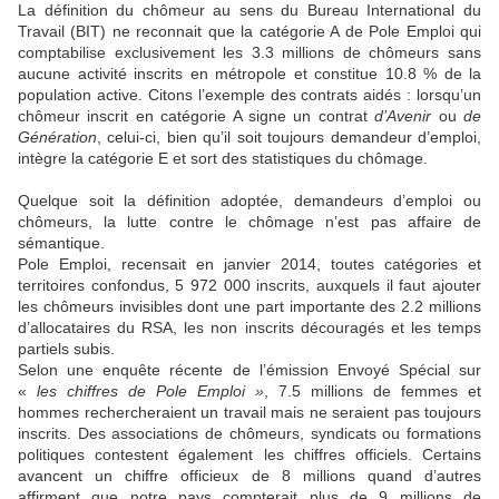
La définition du chômeur au sens du Bureau International du
Travail (BIT) ne reconnait que la catégorie A de Pole Emploi qui
comptabilise exclusivement les 3.3 millions de chômeurs sans
aucune activité inscrits en métropole et constitue 10.8 % de la
population active.
Citons l’
exemple des contrats aidés : lorsqu’un
chômeur inscrit en catégorie A signe un contrat
d’Avenir
ou
de
Génération
, celui-ci, bien qu’il soit toujours demandeur d’emploi,
intègre la catégorie E et sort des statistiques du chômage.
Quelque soit la définition adoptée, demandeurs d’emploi ou
chômeurs, la lutte contre le chômage n’est pas affaire de
sémantique.
Pole Emploi, recensait en janvier 2014, toutes catégories et
territoires confondus, 5 972 000 inscrits, auxquels il faut ajouter
les chômeurs invisibles dont une part importante des 2.2 millions
d’allocataires du RSA, les non inscrits découragés et les temps
partiels subis.
Selon une enquête récente de l’émission Envoyé Spécial sur
«
les chiffres de Pole Emploi »
, 7.5 millions de femmes et
hommes rechercheraient un travail mais ne seraient pas toujours
inscrits. Des associations de chômeurs, syndicats ou formations
politiques contestent également les chiffres officiels. Certains
avancent un chiffre officieux de 8 millions quand d’autres
affirment que notre pays compterait plus de 9 millions de