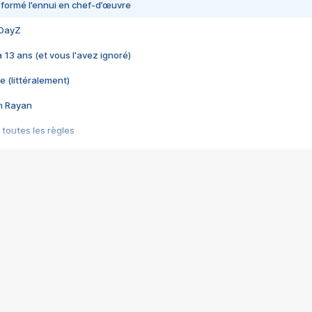
nsformé l’ennui en chef-d’œuvre
 DayZ
 a 13 ans (et vous l'avez ignoré)
e (littéralement)
im Rayan
 toutes les règles
s les jeux vidéo
us choquant de Rockstar ? - Le scandale BULLY
e plus moche de Steam
du RÊVE tourne au CAUCHEMAR
pendant 8 heures
it… à tort
umiliés par un jeu vidéo