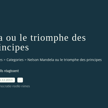
 ou le triomphe des
incipes
es
>
Categories
>
Nelson Mandela ou le triomphe des principes
Ils réagissent
6.12.2013
…
ocratie-reelle-nimes