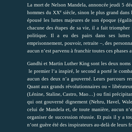
La mort de Nelson Mandela, annoncée jeudi 5 déc
e
hommes du XX
siècle, sinon le plus grand dans 
épousé les luttes majeures de son époque (égalité
chacune des étapes de sa vie, il a fait triompher
politique. Il a eu des pairs dans ses luttes 
emprisonnement, pouvoir, retraite –, des personna
aucun n’est parvenu à franchir toutes ces phases av
Gandhi et Martin Luther King sont les deux noms 
le premier l’a inspiré, le second a porté le comb
aucun des deux n’a gouverné. Leurs parcours rest
Quant aux grands révolutionnaires ou « libérateurs
(Lénine, Staline, Castro, Mao…) ou fini précip
qui ont gouverné dignement (Nehru, Havel, Wales
celui de Mandela et, de toute manière, aucun n’es
organiser de succession réussie. Et puis il y a t
n’ont guère été des inspirateurs au-delà de leurs f