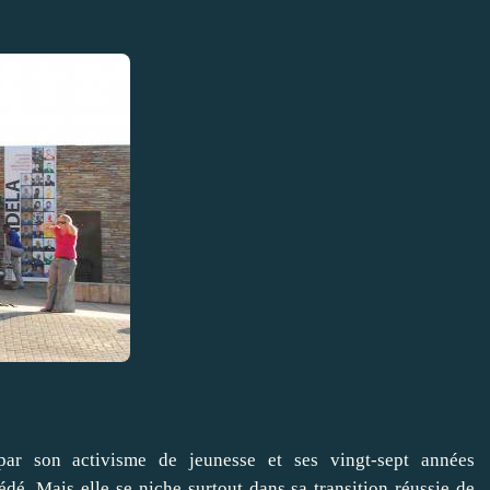
r son activisme de jeunesse et ses vingt-sept années
dé. Mais elle se niche surtout dans sa transition réussie de