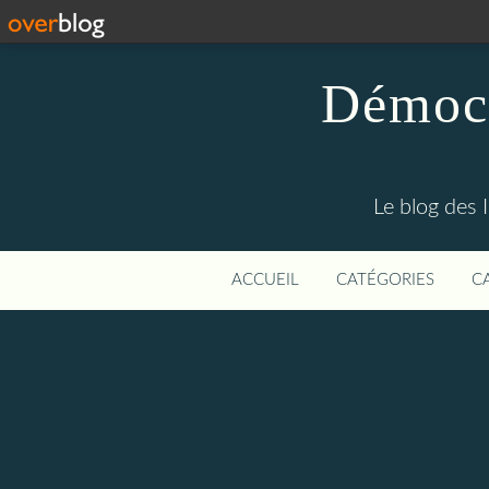
Démocr
Le blog des 
ACCUEIL
CATÉGORIES
C