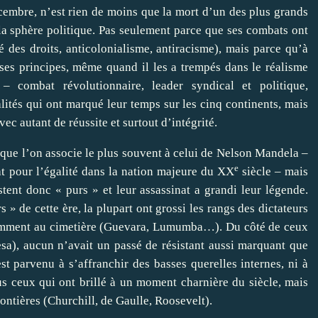
embre, n’est rien de moins que la mort d’un des plus grands
la sphère politique. Pas seulement parce que ses combats ont
 des droits, anticolonialisme, antiracisme), mais parce qu’à
 ses principes, même quand il les a trempés dans le réalisme
– combat révolutionnaire, leader syndical et politique,
lités qui ont marqué leur temps sur les cinq continents, mais
ec autant de réussite et surtout d’intégrité.
que l’on associe le plus souvent à celui de Nelson Mandela –
e
at pour l’égalité dans la nation majeure du XX
siècle – mais
ent donc « purs » et leur assassinat a grandi leur légende.
 » de cette ère, la plupart ont grossi les rangs des dictateurs
itamment au cimetière (Guevara, Lumumba…). Du côté de ceux
a), aucun n’avait un passé de résistant aussi marquant que
t parvenu à s’affranchir des basses querelles internes, ni à
ous ceux qui ont brillé à un moment charnière du siècle, mais
rontières (Churchill, de Gaulle, Roosevelt).