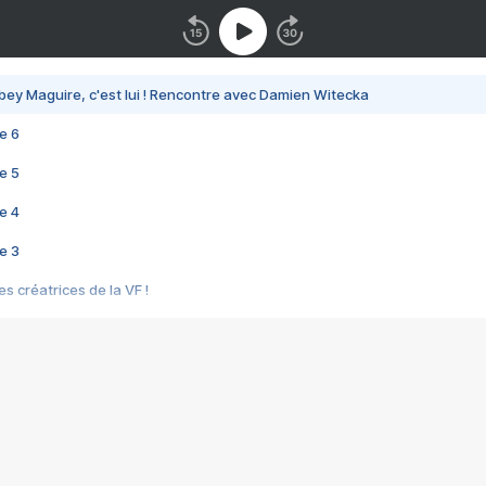
bey Maguire, c'est lui ! Rencontre avec Damien Witecka
e 6
e 5
e 4
e 3
s créatrices de la VF !
e 2
e 1
e Mektoub My Love arrive enfin ! Rencontre avec Shaïn Boumedine et Sal
i : après Toni en famille
elle réalise le bouleversant Dites lui que je l'aime