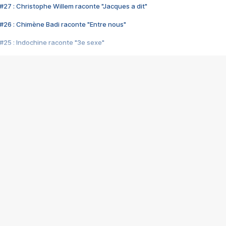
#27 : Christophe Willem raconte "Jacques a dit"
#26 : Chimène Badi raconte "Entre nous"
#25 : Indochine raconte "3e sexe"
#24 : Zaho raconte "C'est chelou"
#23 : Patrick Bruel raconte "Au café des délices"
#22 : Kyo raconte "Le chemin"
#21 : Nolwenn Leroy raconte "Cassé"
#20 : Patrick Hernandez raconte "Born to be alive"
#19 : Lorie raconte "Près de moi"
#18 : Michael Jones raconte "A nos actes manqués" (avec Jean-Jacque
#17 : Khaled raconte "Aïcha"
#16 : Corneille raconte "Parce qu'on vient de loin"
#15 : Indochine raconte "L'aventurier"