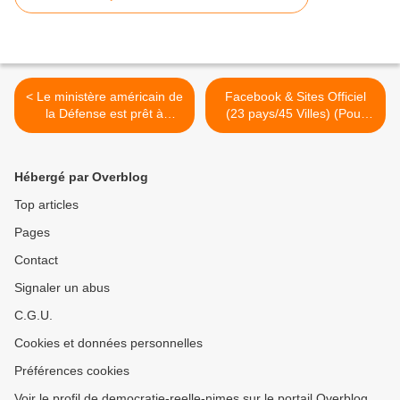
< Le ministère américain de
Facebook & Sites Officiel
la Défense est prêt à
(23 pays/45 Villes) (Pour
dépenser 42 millions de
accéder aux liens "Ctrl + clic
dollars pour surveiller les
gauche") >
réseaux sociaux
Hébergé par Overblog
Top articles
Pages
Contact
Signaler un abus
C.G.U.
Cookies et données personnelles
Préférences cookies
Voir le profil de democratie-reelle-nimes sur le portail Overblog