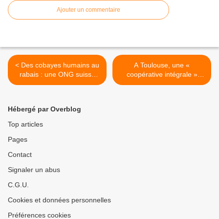
Ajouter un commentaire
< Des cobayes humains au
A Toulouse, une «
rabais : une ONG suisse
coopérative intégrale »
enquête - Dans plusieurs
prépare l’après-capitalisme
pays, les grands
>
laboratoires
Hébergé par Overblog
pharmaceutiques mènent
des études à moindre frais,
Top articles
en piétinant les principes
Pages
éthiques
Contact
Signaler un abus
C.G.U.
Cookies et données personnelles
Préférences cookies