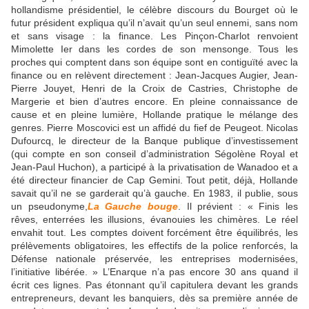
hollandisme présidentiel, le célèbre discours du Bourget où le
futur président expliqua qu’il n’avait qu’un seul ennemi, sans nom
et sans visage : la finance. Les Pinçon-Charlot renvoient
Mimolette Ier dans les cordes de son mensonge. Tous les
proches qui comptent dans son équipe sont en contiguïté avec la
finance ou en relèvent directement : Jean-Jacques Augier, Jean-
Pierre Jouyet, Henri de la Croix de Castries, Christophe de
Margerie et bien d’autres encore. En pleine connaissance de
cause et en pleine lumière, Hollande pratique le mélange des
genres. Pierre Moscovici est un affidé du fief de Peugeot. Nicolas
Dufourcq, le directeur de la Banque publique d’investissement
(qui compte en son conseil d’administration Ségolène Royal et
Jean-Paul Huchon), a participé à la privatisation de Wanadoo et a
été directeur financier de Cap Gemini. Tout petit, déjà, Hollande
savait qu’il ne se garderait qu’à gauche. En 1983, il publie, sous
un pseudonyme,
La Gauche bouge
. Il prévient : « Finis les
rêves, enterrées les illusions, évanouies les chimères. Le réel
envahit tout. Les comptes doivent forcément être équilibrés, les
prélèvements obligatoires, les effectifs de la police renforcés, la
Défense nationale préservée, les entreprises modernisées,
l’initiative libérée. » L’Enarque n’a pas encore 30 ans quand il
écrit ces lignes. Pas étonnant qu’il capitulera devant les grands
entrepreneurs, devant les banquiers, dès sa première année de