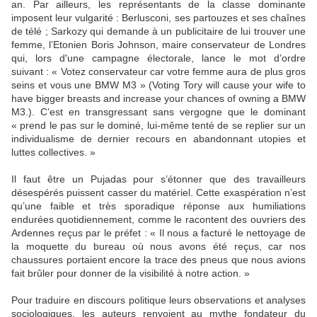
an. Par ailleurs, les représentants de la classe dominante
imposent leur vulgarité : Berlusconi, ses partouzes et ses chaînes
de télé ; Sarkozy qui demande à un publicitaire de lui trouver une
femme, l’Etonien Boris Johnson, maire conservateur de Londres
qui, lors d'une campagne électorale, lance le mot d’ordre
suivant : « Votez conservateur car votre femme aura de plus gros
seins et vous une BMW M3 » (Voting Tory will cause your wife to
have bigger breasts and increase your chances of owning a BMW
M3.). C’est en transgressant sans vergogne que le dominant
« prend le pas sur le dominé, lui-même tenté de se replier sur un
individualisme de dernier recours en abandonnant utopies et
luttes collectives. »
Il faut être un Pujadas pour s’étonner que des travailleurs
désespérés puissent casser du matériel. Cette exaspération n’est
qu’une faible et très sporadique réponse aux humiliations
endurées quotidiennement, comme le racontent des ouvriers des
Ardennes reçus par le préfet : « Il nous a facturé le nettoyage de
la moquette du bureau où nous avons été reçus, car nos
chaussures portaient encore la trace des pneus que nous avions
fait brûler pour donner de la visibilité à notre action. »
Pour traduire en discours politique leurs observations et analyses
sociologiques, les auteurs renvoient au mythe fondateur du