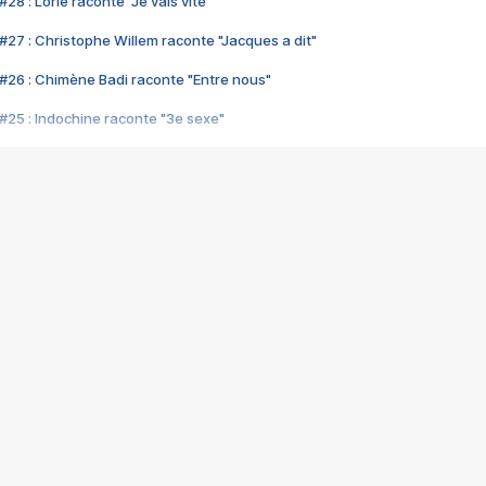
28 : Lorie raconte "Je vais vite"
#27 : Christophe Willem raconte "Jacques a dit"
#26 : Chimène Badi raconte "Entre nous"
#25 : Indochine raconte "3e sexe"
#24 : Zaho raconte "C'est chelou"
#23 : Patrick Bruel raconte "Au café des délices"
#22 : Kyo raconte "Le chemin"
#21 : Nolwenn Leroy raconte "Cassé"
#20 : Patrick Hernandez raconte "Born to be alive"
#19 : Lorie raconte "Près de moi"
#18 : Michael Jones raconte "A nos actes manqués" (avec Jean-Jacque
#17 : Khaled raconte "Aïcha"
#16 : Corneille raconte "Parce qu'on vient de loin"