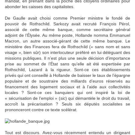
mandat, en prenant dans la poche des citoyens ordinaires pour
abonder les caisses des capitalistes.
De Gaulle avait choisi comme Premier ministre le fondé de
pouvoir de Rothschild. Sarkozy avait recruté François Pérol,
associé de cette même banque, comme secrétaire général
adjoint de l’Élysée. Au même poste, Hollande nomma Emmanuel
Macron, un autre associé-gérant de cette même banque. Le
ministère des Finances fera de Rothschild (« sans nom et sans
visage », bien sûr) son interlocuteur préféré en lui déléguant des
missions publiques. Il n’est plus une seule décision d’importance
prise au sommet de l’État sans qu’elle ait été expertisée par
Rothschild, Lazard à la rigueur. Sont-ce ces établissements
privés qui ont conseillé à Hollande de baisser le taux de l’épargne
populaire et de soustraire des milliards d’euros réservés au
financement des logement sociaux et à l’aide aux collectivités
locales ? Sont-ce ces banquiers qui ont inspiré la loi de
« sécurisation de l’emploi » (
sic
) qui démantèle le droit du travail,
accroît la précarisation ? Seuls six députés socialistes se
prononceront contre ce texte scélérat.
Tout est discours. Avez-vous récemment entendu un dirigeant