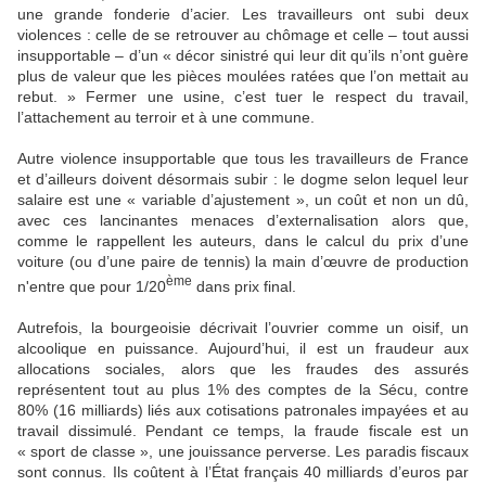
une grande fonderie d’acier. Les travailleurs ont subi deux
violences : celle de se retrouver au chômage et celle – tout aussi
insupportable – d’un « décor sinistré qui leur dit qu’ils n’ont guère
plus de valeur que les pièces moulées ratées que l’on mettait au
rebut. » Fermer une usine, c’est tuer le respect du travail,
l’attachement au terroir et à une commune.
Autre violence insupportable que tous les travailleurs de France
et d’ailleurs doivent désormais subir : le dogme selon lequel leur
salaire est une « variable d’ajustement », un coût et non un dû,
avec ces lancinantes menaces d’externalisation alors que,
comme le rappellent les auteurs, dans le calcul du prix d’une
voiture (ou d’une paire de tennis) la main d’œuvre de production
ème
n'entre que pour 1/20
dans prix final.
Autrefois, la bourgeoisie décrivait l’ouvrier comme un oisif, un
alcoolique en puissance. Aujourd’hui, il est un fraudeur aux
allocations sociales, alors que les fraudes des assurés
représentent tout au plus 1% des comptes de la Sécu, contre
80% (16 milliards) liés aux cotisations patronales impayées et au
travail dissimulé. Pendant ce temps, la fraude fiscale est un
« sport de classe », une jouissance perverse. Les paradis fiscaux
sont connus. Ils coûtent à l’État français 40 milliards d’euros par