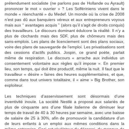
prétendument socialiste (ne parlons pas de Hollande ou Ayrault)
prononcer le mot « ouvrier » ? Les Solfériniens vivent dans le
monde « réenchanté » du Medef. Un monde où la crise de 2008
n’est pas dû aux banquiers véreux et aux entrepreneurs voyous
mais aux “ avantages acquis ” (alors qu’il s’agit de droits conquis)
des travailleurs. Le discours dominant édulcore la réalité. Il n’y a
plus de clochards mais des SDF, plus de chômeurs mais des
sans-emplois. Les plans de licenciement sont des plans sociaux,
voire des plans de sauvegarde de l’emploi. Les privatisations sont
des cessions d’actifs publics. Jospin, ce grand poète, parlait
même de respiration. Le discours « arrache aux individus un
consentement volontaire aux règles qu’il impose ». En premier
lieu, son temps, qui doit être productif, même la nuit. Il faut que le
travailleur « désire » faires des heures supplémentaires, et que,
comme dans tout univers totalitaire, il « aime » Big Brother, son
exploiteur.
Les techniques d’asservissement sont désormais d’une
inventivité inouïe. La société Nestlé a proposé aux salariés de
plus de cinquante ans d’une filiale italienne de diminuer leur
temps de travail de 40 à 30 heures par semaine, avec une baisse
de salaire de 25 à 30%, afin de promouvoir la candidature d’un
de leurs enfants à un emploi aux mêmes conditions dans la
même entreprise. Ceci est révélateur du désarroi, du manque de