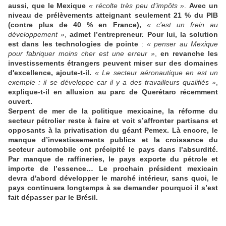
aussi, que le Mexique
« récolte très peu d’impôts »
.
Avec un
niveau de prélèvements atteignant seulement 21 % du PIB
(contre plus de 40 % en France),
« c’est un frein au
développement »
,
admet l’entrepreneur. Pour lui, la solution
est dans les technologies de pointe
:
« penser au Mexique
pour fabriquer moins cher est une erreur »
,
en revanche les
investissements étrangers peuvent miser sur des domaines
d'excellence, ajoute-t-il.
« Le secteur aéronautique en est un
exemple : il se développe car il y a des travailleurs qualifiés »
,
explique-t-il en allusion au parc de Querétaro récemment
ouvert.
Serpent de mer de la politique mexicaine, la réforme du
secteur pétrolier reste à faire et voit s’affronter partisans et
opposants à la privatisation du géant Pemex. Là encore, le
manque d’investissements publics et la croissance du
secteur automobile ont précipité le pays dans l’absurdité.
Par manque de raffineries, le pays exporte du pétrole et
importe de l’essence… Le prochain président mexicain
devra d'abord développer le marché intérieur, sans quoi, le
pays continuera longtemps à se demander pourquoi il s’est
fait dépasser par le Brésil.