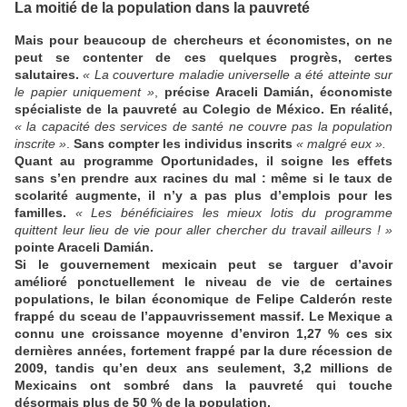
La moitié de la population dans la pauvreté
Mais pour beaucoup de chercheurs et économistes, on ne
peut se contenter de ces quelques progrès, certes
salutaires.
« La couverture maladie universelle a été atteinte sur
le papier uniquement »
,
précise Araceli Damián, économiste
spécialiste de la pauvreté au Colegio de México. En réalité,
« la capacité des services de santé ne couvre pas la population
inscrite »
.
Sans compter les individus inscrits
« malgré eux ».
Quant au programme Oportunidades, il soigne les effets
sans s’en prendre aux racines du mal : même si le taux de
scolarité augmente, il n’y a pas plus d’emplois pour les
familles.
« Les bénéficiaires les mieux lotis du programme
quittent leur lieu de vie pour aller chercher du travail ailleurs ! »
pointe Araceli Damián.
Si le gouvernement mexicain peut se targuer d’avoir
amélioré ponctuellement le niveau de vie de certaines
populations, le bilan économique de Felipe Calderón reste
frappé du sceau de l’appauvrissement massif. Le Mexique a
connu une croissance moyenne d’environ 1,27 % ces six
dernières années, fortement frappé par la dure récession de
2009, tandis qu’en deux ans seulement, 3,2 millions de
Mexicains ont sombré dans la pauvreté qui touche
désormais plus de 50 % de la population.