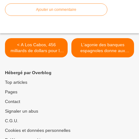
Ajouter un commentaire
< A Los Cabos, 456
L'agonie des banques
milliards de dollars pour le
espagnoles donne aux
FMI
«Indignés» une nouvelle
jeunesse >
Hébergé par Overblog
Top articles
Pages
Contact
Signaler un abus
C.G.U.
Cookies et données personnelles