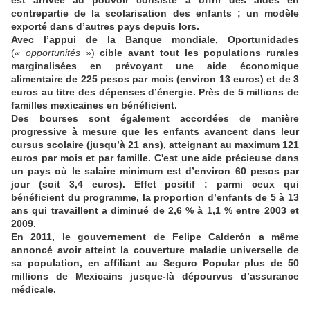
est arrivée au pouvoir consiste à offrir des aides en
contrepartie de la scolarisation des enfants ; un modèle
exporté dans d’autres pays depuis lors.
Avec l’appui de la Banque mondiale, Oportunidades
(
« opportunités »
)
cible avant tout les populations rurales
marginalisées en prévoyant une aide économique
alimentaire de 225 pesos par mois (environ 13 euros) et de 3
euros au titre des dépenses d’énergie. Près de 5 millions de
familles mexicaines en bénéficient.
Des bourses sont également accordées de manière
progressive à mesure que les enfants avancent dans leur
cursus scolaire (jusqu’à 21 ans), atteignant au maximum 121
euros par mois et par famille. C'est une aide précieuse dans
un pays où le salaire minimum est d’environ 60 pesos par
jour (soit 3,4 euros). Effet positif : parmi ceux qui
bénéficient du programme, la proportion d’enfants de 5 à 13
ans qui travaillent a diminué de 2,6 % à 1,1 % entre 2003 et
2009.
En 2011, le gouvernement de Felipe Calderón a même
annoncé avoir atteint la couverture maladie universelle de
sa population, en affiliant au Seguro Popular plus de 50
millions de Mexicains jusque-là dépourvus d’assurance
médicale.