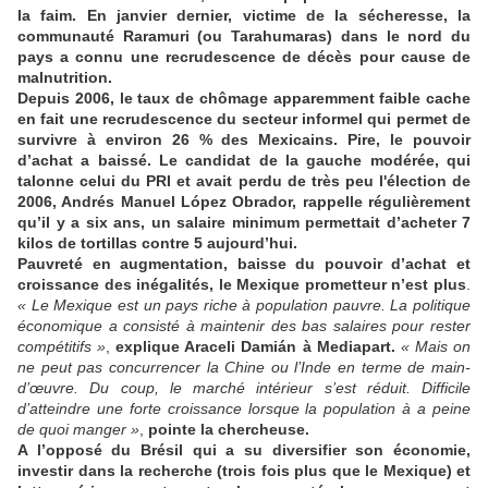
la faim. En janvier dernier, victime de la sécheresse, la
communauté Raramuri (ou Tarahumaras) dans le nord du
pays a connu une recrudescence de décès pour cause de
malnutrition.
Depuis 2006, le taux de chômage apparemment faible cache
en fait une recrudescence du secteur informel qui permet de
survivre à environ 26 % des Mexicains. Pire, le pouvoir
d’achat a baissé. Le candidat de la gauche modérée, qui
talonne celui du PRI et avait perdu de très peu l'élection de
2006, Andrés Manuel López Obrador, rappelle régulièrement
qu’il y a six ans, un salaire minimum permettait d’acheter 7
kilos de tortillas contre 5 aujourd’hui.
Pauvreté en augmentation, baisse du pouvoir d’achat et
croissance des inégalités, le Mexique prometteur n’est plus
.
« Le Mexique est un pays riche à population pauvre. La politique
économique a consisté à maintenir des bas salaires pour rester
compétitifs »
,
explique Araceli Damián à Mediapart.
« Mais on
ne peut pas concurrencer la Chine ou l’Inde en terme de main-
d’œuvre. Du coup, le marché intérieur s’est réduit. Difficile
d’atteindre une forte croissance lorsque la population à a peine
de quoi manger »
,
pointe la chercheuse.
A l’opposé du Brésil qui a su diversifier son économie,
investir dans la recherche (trois fois plus que le Mexique) et