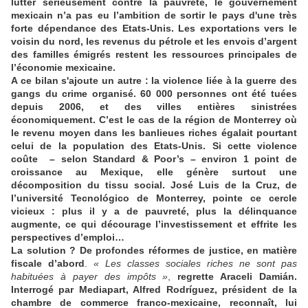
lutter sérieusement contre la pauvreté, le gouvernement
mexicain n’a pas eu l’ambition de sortir le pays d'une très
forte dépendance des Etats-Unis. Les exportations vers le
voisin du nord, les revenus du pétrole et les envois d’argent
des familles émigrés restent les ressources principales de
l’économie mexicaine.
A ce bilan s'ajoute un autre : la violence liée à la guerre des
gangs du crime organisé. 60 000 personnes ont été tuées
depuis 2006, et des villes entières sinistrées
économiquement. C’est le cas de la région de Monterrey où
le revenu moyen dans les banlieues riches égalait pourtant
celui de la population des Etats-Unis. Si cette violence
coûte – selon Standard & Poor’s – environ 1 point de
croissance au Mexique, elle génère surtout une
décomposition du tissu social. José Luis de la Cruz, de
l’université Tecnológico de Monterrey, pointe ce cercle
vicieux : plus il y a de pauvreté, plus la délinquance
augmente, ce qui décourage l’investissement et effrite les
perspectives d’emploi…
La solution ? De profondes réformes de justice, en matière
fiscale d’abord
.
« Les classes sociales riches ne sont pas
habituées à payer des impôts »
,
regrette Araceli Damián.
Interrogé par Mediapart, Alfred Rodríguez, président de la
chambre de commerce franco-mexicaine, reconnaît, lui