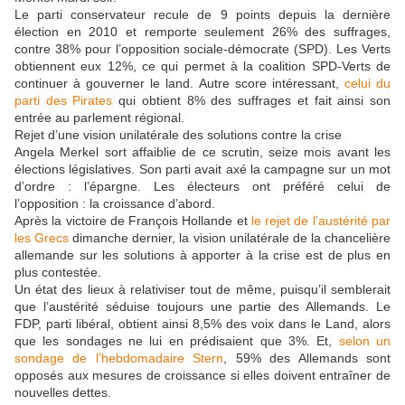
Le parti conservateur recule de 9 points depuis la dernière
élection en 2010 et remporte seulement 26% des suffrages,
contre 38% pour l’opposition sociale-démocrate (SPD). Les Verts
obtiennent eux 12%, ce qui permet à la coalition SPD-Verts de
continuer à gouverner le land. Autre score intéressant,
celui du
parti des Pirates
qui obtient 8% des suffrages et fait ainsi son
entrée au parlement régional.
Rejet d’une vision unilatérale des solutions contre la crise
Angela Merkel sort affaiblie de ce scrutin, seize mois avant les
élections législatives. Son parti avait axé la campagne sur un mot
d’ordre : l’épargne. Les électeurs ont préféré celui de
l’opposition : la croissance d’abord.
Après la victoire de François Hollande et
le rejet de l’austérité par
les Grecs
dimanche dernier, la vision unilatérale de la chancelière
allemande sur les solutions à apporter à la crise est de plus en
plus contestée.
Un état des lieux à relativiser tout de même, puisqu’il semblerait
que l’austérité séduise toujours une partie des Allemands. Le
FDP, parti libéral, obtient ainsi 8,5% des voix dans le Land, alors
que les sondages ne lui en prédisaient que 3%. Et,
selon un
sondage de l’hebdomadaire Stern
, 59% des Allemands sont
opposés aux mesures de croissance si elles doivent entraîner de
nouvelles dettes.