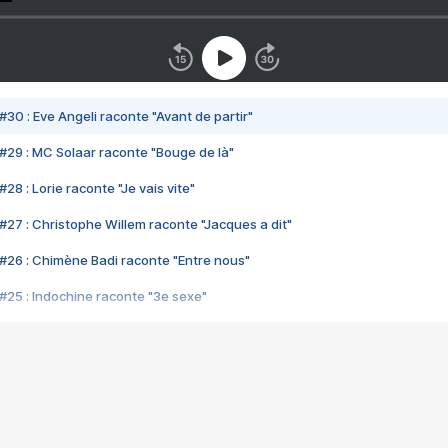
#30 : Eve Angeli raconte "Avant de partir"
#29 : MC Solaar raconte "Bouge de là"
28 : Lorie raconte "Je vais vite"
#27 : Christophe Willem raconte "Jacques a dit"
#26 : Chimène Badi raconte "Entre nous"
#25 : Indochine raconte "3e sexe"
#24 : Zaho raconte "C'est chelou"
#23 : Patrick Bruel raconte "Au café des délices"
#22 : Kyo raconte "Le chemin"
#21 : Nolwenn Leroy raconte "Cassé"