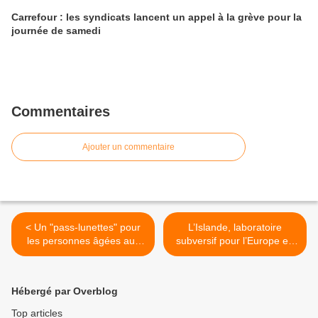
Carrefour : les syndicats lancent un appel à la grève pour la
journée de samedi
Commentaires
Ajouter un commentaire
< Un "pass-lunettes" pour
L’Islande, laboratoire
les personnes âgées aux
subversif pour l’Europe en
revenus modestes
crise (Rappel) >
Hébergé par Overblog
Top articles