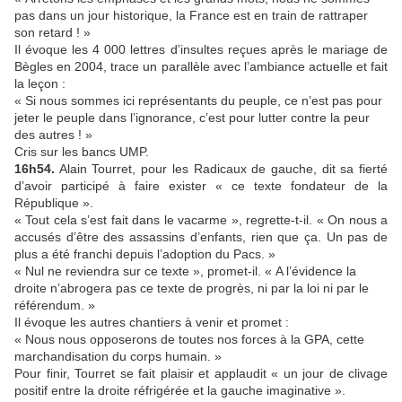
pas dans un jour historique, la France est en train de rattraper
son retard ! »
Il évoque les 4 000 lettres d’insultes reçues après le mariage de
Bègles en 2004, trace un parallèle avec l’ambiance actuelle et fait
la leçon :
« Si nous sommes ici représentants du peuple, ce n’est pas pour
jeter le peuple dans l’ignorance, c’est pour lutter contre la peur
des autres ! »
Cris sur les bancs UMP.
16h54.
Alain Tourret, pour les Radicaux de gauche, dit sa fierté
d’avoir participé à faire exister « ce texte fondateur de la
République ».
« Tout cela s’est fait dans le vacarme », regrette-t-il. « On nous a
accusés d’être des assassins d’enfants, rien que ça. Un pas de
plus a été franchi depuis l’adoption du Pacs. »
« Nul ne reviendra sur ce texte », promet-il. « A l’évidence la
droite n’abrogera pas ce texte de progrès, ni par la loi ni par le
référendum. »
Il évoque les autres chantiers à venir et promet :
« Nous nous opposerons de toutes nos forces à la GPA, cette
marchandisation du corps humain. »
Pour finir, Tourret se fait plaisir et applaudit « un jour de clivage
positif entre la droite réfrigérée et la gauche imaginative ».