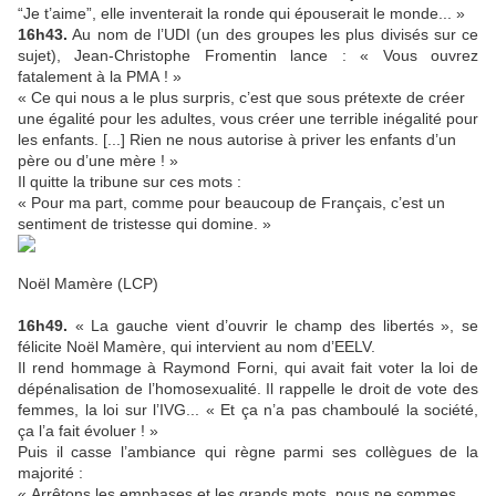
“Je t’aime”, elle inventerait la ronde qui épouserait le monde... »
16h43.
Au nom de l’UDI (un des groupes les plus divisés sur ce
sujet), Jean-Christophe Fromentin lance : « Vous ouvrez
fatalement à la PMA ! »
« Ce qui nous a le plus surpris, c’est que sous prétexte de créer
une égalité pour les adultes, vous créer une terrible inégalité pour
les enfants. [...] Rien ne nous autorise à priver les enfants d’un
père ou d’une mère ! »
Il quitte la tribune sur ces mots :
« Pour ma part, comme pour beaucoup de Français, c’est un
sentiment de tristesse qui domine. »
Noël Mamère (LCP)
16h49.
« La gauche vient d’ouvrir le champ des libertés », se
félicite Noël Mamère, qui intervient au nom d’EELV.
Il rend hommage à Raymond Forni, qui avait fait voter la loi de
dépénalisation de l’homosexualité. Il rappelle le droit de vote des
femmes, la loi sur l’IVG... « Et ça n’a pas chamboulé la société,
ça l’a fait évoluer ! »
Puis il casse l’ambiance qui règne parmi ses collègues de la
majorité :
« Arrêtons les emphases et les grands mots, nous ne sommes