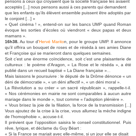
pensons à ceux qui croyaient que la société française les avaient
acceptés [...] nous pensons aussi à ces parents qui demandent
que les enfants qu’ils élèvent ensemble puissent être adoptés par
le conjoint [...] »
« Quel cinéma ! », entend-on sur les bancs UMP quand Roman
évoque les sorties d’écoles où viendront « deux papas et deux
mamans ».
16h38.
Au tour d’
Hervé Marito
n, pour le groupe UMP. Il annonce
qu’il offrira un bouquet de roses et de réséda à ses amies Diane
et Françoise qui se marieront dans quelques semaines.
Soit c’est une énorme coïncidence, soit c’est une plaisanterie de
cultureux : le poème d’Aragon, « La Rose et le réséda », a été
publié dans un recueil baptisé « La Diane française »...
Mais laissons le poursuivre : le député de la Drôme dénonce « un
déni de démocratie », « un déni affectif », « un déni moral ».
La Révolution a su créer « un sacré républicain », rappelle-t-il.
« Nos cérémonies en mairie ne sont comparables à aucun autre
mariage dans le monde », tout comme « l’adoption plénière ».
« Vous brisez la joie de la filiation, la force de la transmission [...]
Vous ajoutez de la crise à la crise, vous allumez la mèche indigne
de l’homophobie », accuse-t-il.
Il prévient que l’opposition saisira le conseil constitutionnel. Puis
rêve, lyrique, et déclame du Guy Béart :
« Si la France se mariait avec elle-même, si un jour elle se disait