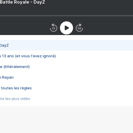
 Battle Royale - DayZ
 DayZ
 a 13 ans (et vous l'avez ignoré)
e (littéralement)
im Rayan
 toutes les règles
s les jeux vidéo
us choquant de Rockstar ? - Le scandale BULLY
e plus moche de Steam
du RÊVE tourne au CAUCHEMAR