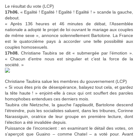
Le résultat du vote (LCP)
17h06.
« Egalité ! Egalité ! Egalité ! Egalité ! » scande la gauche,
debout.
« Après 136 heures et 46 minutes de débat, l’Assemblée
nationale a adopté le projet de loi ouvrant le mariage aux couples
de même sexe », annonce solennellement Bartolone. La France
est le quatorzième pays à accorder une telle possibilité aux
couples homosexuels.
17h08.
Christiane Taubira se dit « submergée par l’émotion ».
« Chacun d’entre nous est singulier et c’est la force de la
société. »
Christiane Taubira salue les membres du gouvernement (LCP)
« Si vous êtes pris de désespérance, balayez tout cela, et gardez
la tête haute ! » enjoint-elle à ceux qui ont souffert des paroles
homophobes entendues ces derniers mois.
Taubira cite Nietzsche, la gauche l’applaudit, Bartolone descend
l’étreindre, puis les socialistes saluent, dans les tribunes, Corinne
Narassiguin, oratrice de leur groupe en première lecture, dont
l’élection a été invalidée depuis.
Puissance de l’inconscient : en examinant le détail des votes, on
s’aperçoit que Guaino – comme Chatel – a voté pour. Avant