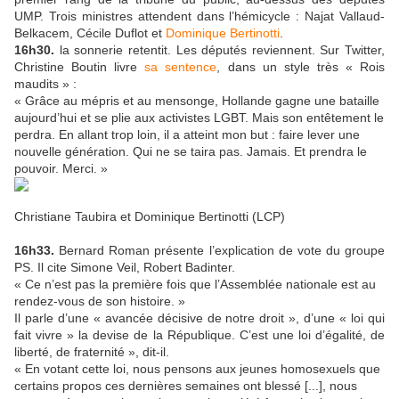
UMP. Trois ministres attendent dans l’hémicycle : Najat Vallaud-
Belkacem, Cécile Duflot et
Dominique Bertinotti
.
16h30.
la sonnerie retentit. Les députés reviennent. Sur Twitter,
Christine Boutin livre
sa sentence
, dans un style très « Rois
maudits » :
« Grâce au mépris et au mensonge, Hollande gagne une bataille
aujourd’hui et se plie aux activistes LGBT. Mais son entêtement le
perdra. En allant trop loin, il a atteint mon but : faire lever une
nouvelle génération. Qui ne se taira pas. Jamais. Et prendra le
pouvoir. Merci. »
Christiane Taubira et Dominique Bertinotti (LCP)
16h33.
Bernard Roman présente l’explication de vote du groupe
PS. Il cite Simone Veil, Robert Badinter.
« Ce n’est pas la première fois que l’Assemblée nationale est au
rendez-vous de son histoire. »
Il parle d’une « avancée décisive de notre droit », d’une « loi qui
fait vivre » la devise de la République. C’est une loi d’égalité, de
liberté, de fraternité », dit-il.
« En votant cette loi, nous pensons aux jeunes homosexuels que
certains propos ces dernières semaines ont blessé [...], nous