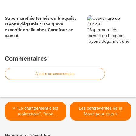
Supermarchés fermés ou bloqués,
rayons dégarnis : une grève
exceptionnelle chez Carrefour ce
samedi
Commentaires
Ajouter un commentaire
< "Le changement c'est
Les contrevérités de la
maintenant", "mon
Manif pour tous >
adversaire c'est la finance"
- [fruncut] 1 an de non
changement...
Hébergé par Overblog