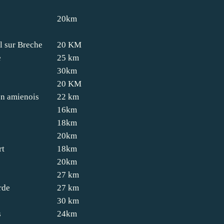
20km
l sur Breche
20 KM
e
25 km
30km
20 KM
n amienois
22 km
16km
18km
20km
rt
18km
20km
27 km
rde
27 km
30 km
s
24km