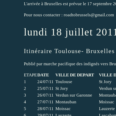
L'arrivée à Bruxelles est prévue le 17 septembre 2
Pour nous contacter :
roadtobrussels@gmail.com
lundi 18 juillet 201
Itinéraire Toulouse- Bruxelles
Publié par
marche pacifique des indignés vers Bru
ETAPE
DATE
VILLE DE DEPART
VILLE 
1
24/07/11
Toulouse
St Jory
2
25/07/11
St Jory
Verdun s
3
26/07/11
Verdun sur Garonne
Montau
4
27/07/11
Montauban
Moissac
5
28/07/11
Moissac
Lauzerte
6
29/07/11
Lauzerte
Lascaban