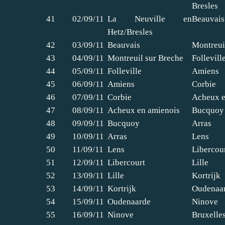
Bresles
41
02/09/11
La Neuville en
Beauvais
Hetz/Bresles
42
03/09/11
Beauvais
Montreui
43
04/09/11
Montreuil sur Breche
Follevill
44
05/09/11
Folleville
Amiens
45
06/09/11
Amiens
Corbie
46
07/09/11
Corbie
Acheux e
47
08/09/11
Acheux en amienois
Bucquoy
48
09/09/11
Bucquoy
Arras
49
10/09/11
Arras
Lens
50
11/09/11
Lens
Libercou
51
12/09/11
Libercourt
Lille
52
13/09/11
Lille
Kortrijk
53
14/09/11
Kortrijk
Oudenaa
54
15/09/11
Oudenaarde
Ninove
55
16/09/11
Ninove
Bruxelle