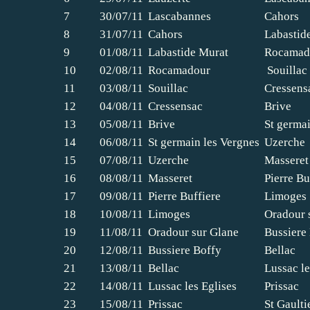
7
30/07/11
Lascabannes
Cahors
8
31/07/11
Cahors
Labastid
9
01/08/11
Labastide Murat
Rocamad
10
02/08/11
Rocamadour
Souillac
11
03/08/11
Souillac
Cressens
12
04/08/11
Cressensac
Brive
13
05/08/11
Brive
St germai
14
06/08/11
St germain les Vergnes
Uzerche
15
07/08/11
Uzerche
Masseret
16
08/08/11
Masseret
Pierre Bu
17
09/08/11
Pierre Buffiere
Limoges
18
10/08/11
Limoges
Oradour 
19
11/08/11
Oradour sur Glane
Bussiere
20
12/08/11
Bussiere Boffy
Bellac
21
13/08/11
Bellac
Lussac le
22
14/08/11
Lussac les Eglises
Prissac
23
15/08/11
Prissac
St Gaulti