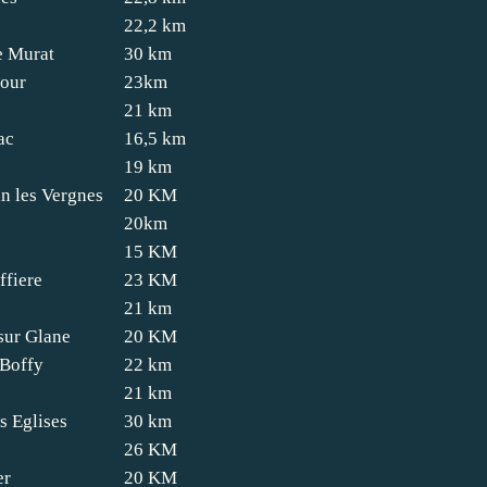
22,2 km
e Murat
30 km
our
23km
21 km
ac
16,5 km
19 km
n les Vergnes
20 KM
20km
15 KM
ffiere
23 KM
21 km
sur Glane
20 KM
 Boffy
22 km
21 km
s Eglises
30 km
26 KM
er
20 KM