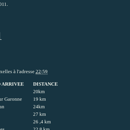
011.
1
xelles
à l'adresse
22:59
D ARRIVEE
DISTANCE
20km
ur Garonne
19 km
ban
24km
27 km
26 ,4 km
es
22,8 km