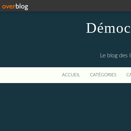
Démocr
Le blog des 
ACCUEIL
CATÉGORIES
C