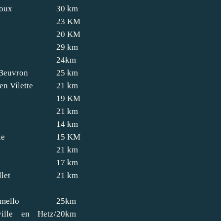
roux
30 km
23 KM
20 KM
29 km
24km
Beuvron
25 km
en Vilette
21 km
19 KM
21 km
14 km
le
15 KM
21 km
17 km
let
21 km
 mello
25km
ille en Hetz/
20km