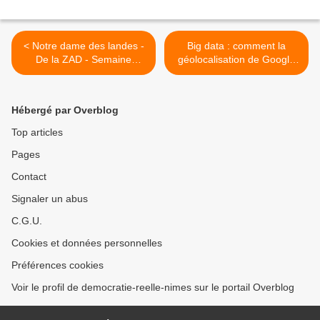
< Notre dame des landes -
Big data : comment la
De la ZAD - Semaine
géolocalisation de Google
"festive et offensive du
traque tous vos
nouvel an" du 28 décembre
déplacements - Où étiez-
au 5 janvier
vous hier ? Google peut
Hébergé par Overblog
vous le montrer et c'est
effrayant >
Top articles
Pages
Contact
Signaler un abus
C.G.U.
Cookies et données personnelles
Préférences cookies
Voir le profil de democratie-reelle-nimes sur le portail Overblog