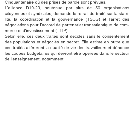
Cinquantenaire où des prises de parole sont prévues.
L'alliance D19-20, soutenue par plus de 50 organisations
citoyennes et syndicales, demande le retrait du traité sur la sta­bi­
lité, la co­or­di­na­tion et la gou­ver­nance (TSCG) et l'arrêt des
négociations pour l'ac­cord de par­te­na­riat trans­at­lan­tique de com­
merce et d'in­ves­tis­se­ment (TTIP).
Selon elle, ces deux traités sont décidés sans le consentement
des populations et négociés en secret. Elle estime en outre que
ces traités altéreront la qualité de vie des travailleurs et dénonce
les coupes budgétaires qui devront être opérées dans le secteur
de l'enseignement, notamment.