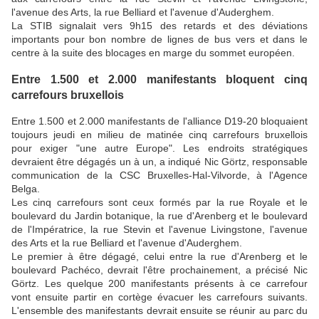
l'avenue des Arts, la rue Belliard et l'avenue d'Auderghem.
La STIB signalait vers 9h15 des retards et des déviations
importants pour bon nombre de lignes de bus vers et dans le
centre à la suite des blocages en marge du sommet européen.
Entre 1.500 et 2.000 manifestants bloquent cinq
carrefours bruxellois
Entre 1.500 et 2.000 manifestants de l'alliance D19-20 bloquaient
toujours jeudi en milieu de matinée cinq carrefours bruxellois
pour exiger "une autre Europe". Les endroits stratégiques
devraient être dégagés un à un, a indiqué Nic Görtz, responsable
communication de la CSC Bruxelles-Hal-Vilvorde, à l'Agence
Belga.
Les cinq carrefours sont ceux formés par la rue Royale et le
boulevard du Jardin botanique, la rue d'Arenberg et le boulevard
de l'Impératrice, la rue Stevin et l'avenue Livingstone, l'avenue
des Arts et la rue Belliard et l'avenue d'Auderghem.
Le premier à être dégagé, celui entre la rue d'Arenberg et le
boulevard Pachéco, devrait l'être prochainement, a précisé Nic
Görtz. Les quelque 200 manifestants présents à ce carrefour
vont ensuite partir en cortège évacuer les carrefours suivants.
L'ensemble des manifestants devrait ensuite se réunir au parc du