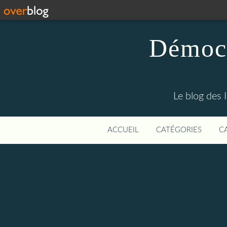
Démocr
Le blog des 
ACCUEIL
CATÉGORIES
C