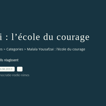
 : l’école du courage
es
>
Categories
>
Malala Yousafzai : l’école du courage
Ils réagissent
8.08.2013
…
ocratie-reelle-nimes