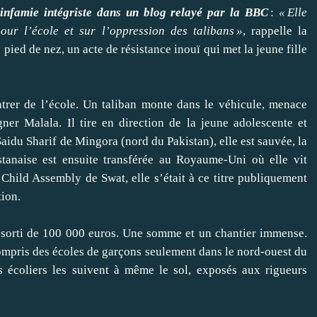
l’infamie intégriste dans un blog relayé par la BBC
:
« Elle
ur l’école et sur l’oppression des talibans »
, rappelle la
ied de nez, un acte de résistance inouï qui met la jeune fille
trer de l’école. Un taliban monte dans le véhicule, menace
gner Malala. Il tire en direction de la jeune adolescente et
 Saidu Sharif de Mingora (nord du Pakistan), elle est sauvée, la
stanaise est ensuite transférée au Royaume-Uni où elle vit
 Child Assembly de Swat, elle s’était à ce titre publiquement
tion.
 assorti de 100 000 euros. Une somme et un chantier immense.
compris des écoles de garçons seulement dans le nord-ouest du
es écoliers les suivent à même le sol, exposés aux rigueurs