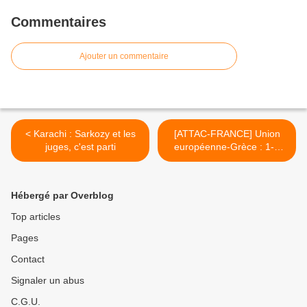
Commentaires
Ajouter un commentaire
< Karachi : Sarkozy et les
[ATTAC-FRANCE] Union
juges, c'est parti
européenne-Grèce : 1-0
"Analyse des résultats de
lélection en Grèce" >
Hébergé par Overblog
Top articles
Pages
Contact
Signaler un abus
C.G.U.