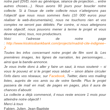
notre part (DVD, nom au générique, séance de projection… entre
autres choses…). Nous avons 90 jours pour boucler notre
collecte. Si à l’issue de cette collecte nous n’atteignons pas
l’objectif que nous nous sommes fixés (10 000 euros pour
réaliser le web-documentaire), nous ne touchons rien et vos
comptes ne seront pas débités. Par contre, si nous atteignons
notre objectif, nous pouvons mener à terme le projet et vous
devenez ainsi, tous, nos producteurs.
Voici l’adresse de notre page
:
http://www.kisskissbankbank.com/projects/madrid-cite-indignee–
2
Toutes les infos concernant notre projet de film sont là. Les
premières images, les lignes de narration, les personnages…
ainsi que la bande-annonce.
Je vous invite donc à aller y faire un saut, à nous soutenir – si
vous le pouvez et si le projet vous séduit – sinon àfaire circuler
l’info dans vos réseaux, sur
Facebook
, Twitter, dans vos mailing
listes, auprès de vos amis ou de votre famille. Plus le projet
passera de mail en mail, de pages en pages, plus il aura de
chances d’aboutir.
La collecte a déjà commencé, il nous reste encore 1 mois pour
atteindre notre objectif !
Merci à tous
Fabien, Julien, Jean-Baptiste