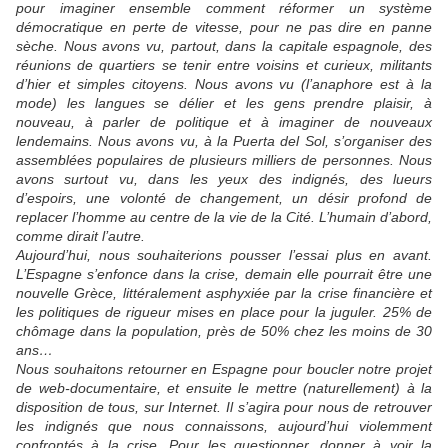
pour imaginer ensemble comment réformer un système
démocratique en perte de vitesse, pour ne pas dire en panne
sèche. Nous avons vu, partout, dans la capitale espagnole, des
réunions de quartiers se tenir entre voisins et curieux, militants
d’hier et simples citoyens. Nous avons vu (l’anaphore est à la
mode) les langues se délier et les gens prendre plaisir, à
nouveau, à parler de politique et à imaginer de nouveaux
lendemains. Nous avons vu, à la Puerta del Sol, s’organiser des
assemblées populaires de plusieurs milliers de personnes. Nous
avons surtout vu, dans les yeux des indignés, des lueurs
d’espoirs, une volonté de changement, un désir profond de
replacer l’homme au centre de la vie de la Cité. L’humain d’abord,
comme dirait l’autre.
Aujourd’hui, nous souhaiterions pousser l’essai plus en avant.
L’Espagne s’enfonce dans la crise, demain elle pourrait être une
nouvelle Grèce, littéralement asphyxiée par la crise financière et
les politiques de rigueur mises en place pour la juguler. 25% de
chômage dans la population, près de 50% chez les moins de 30
ans…
Nous souhaitons retourner en Espagne pour boucler notre projet
de web-documentaire, et ensuite le mettre (naturellement) à la
disposition de tous, sur Internet. Il s’agira pour nous de retrouver
les indignés que nous connaissons, aujourd’hui violemment
confrontés à la crise. Pour les questionner, donner à voir la