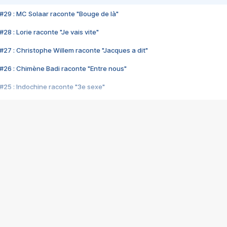
#29 : MC Solaar raconte "Bouge de là"
28 : Lorie raconte "Je vais vite"
#27 : Christophe Willem raconte "Jacques a dit"
#26 : Chimène Badi raconte "Entre nous"
#25 : Indochine raconte "3e sexe"
#24 : Zaho raconte "C'est chelou"
#23 : Patrick Bruel raconte "Au café des délices"
#22 : Kyo raconte "Le chemin"
#21 : Nolwenn Leroy raconte "Cassé"
#20 : Patrick Hernandez raconte "Born to be alive"
#19 : Lorie raconte "Près de moi"
#18 : Michael Jones raconte "A nos actes manqués" (avec Jean-Jacque