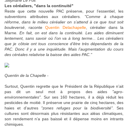
Stéphane Le Foll."
Les céréaliers, "dans la continuité"
Reste que cette nouvelle PAC préserve, pour l’essentiel, les
subventions attribuées aux céréaliers.
"Comme à chaque
réforme, dans le milieu céréalier on s’attend à ce que tout soit
bouleversé
, raconte
Quentin Delachapelle
, céréalier dans la
Marne.
En fait, on est dans la continuité. Les aides diminuent
lentement, sans savoir où l’on va à long terme... Les céréaliers
que je côtoie ont tous conscience d’être très dépendants de la
PAC. Donc il y a une inquiétude. Mais l’augmentation du cours
des céréales relativise la baisse des aides PAC."
Quentin de la Chapelle
-
Surtout, Quentin regrette que le Président de la République n’ait
pas dit un seul mot à propos des aides
"agro-
environnementales"
. Sur ses 160 hectares, il a déjà réduit les
pesticides de moitié. Il préserve une prairie de cinq hectares, des
haies et d’autres
"zones refuges pour la biodiversité"
. Ses
cultures sont désormais plus résistantes aux aléas climatiques,
son rendement n’a pas baissé et il dépense moins en intrants
chimiques.