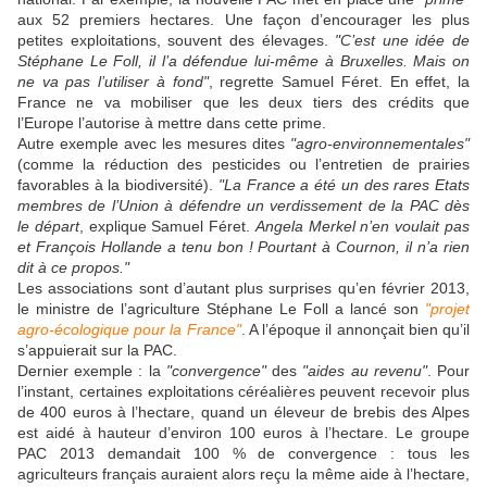
aux 52 premiers hectares. Une façon d’encourager les plus
petites exploitations, souvent des élevages.
"C’est une idée de
Stéphane Le Foll, il l’a défendue lui-même à Bruxelles. Mais on
ne va pas l’utiliser à fond"
, regrette Samuel Féret. En effet, la
France ne va mobiliser que les deux tiers des crédits que
l’Europe l’autorise à mettre dans cette prime.
Autre exemple avec les mesures dites
"agro-environnementales"
(comme la réduction des pesticides ou l’entretien de prairies
favorables à la biodiversité).
"La France a été un des rares Etats
membres de l’Union à défendre un verdissement de la PAC dès
le départ
, explique Samuel Féret.
Angela Merkel n’en voulait pas
et François Hollande a tenu bon ! Pourtant à Cournon, il n’a rien
dit à ce propos."
Les associations sont d’autant plus surprises qu’en février 2013,
le ministre de l’agriculture Stéphane Le Foll a lancé son
"projet
agro-écologique pour la France"
. A l’époque il annonçait bien qu’il
s’appuierait sur la PAC.
Dernier exemple : la
"convergence"
des
"aides au revenu"
. Pour
l’instant, certaines exploitations céréalières peuvent recevoir plus
de 400 euros à l’hectare, quand un éleveur de brebis des Alpes
est aidé à hauteur d’environ 100 euros à l’hectare. Le groupe
PAC 2013 demandait 100 % de convergence : tous les
agriculteurs français auraient alors reçu la même aide à l’hectare,