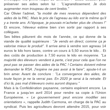
préserver ses aides selon lui :
"L’agrandissement. Je dois
augmenter mon troupeau de cent brebis."
Car Olivier l’admet,
"la moitié de mes revenus dépendent des
aides de la PAC. Mais le prix de l’agneau au kilo est le même qu’il
y a trente ans. A l’époque, je pouvais m’acheter plus de choses !"
Et encore, l’éleveur estime bien s’en sortir par rapport à ses
collègues.
Ses bêtes pâturent dix mois de l’année, ce qui donne de la
viande de qualité supérieure :
"Je vends en direct, comme ça je
valorise mieux le produit"
. Il arrive ainsi à vendre son agneau 14
euros le kilo hors taxes, contre un cours à 5,50 euros le kilo... Et
des coûts de production à 7,50 euros le kilo en moyenne.
"La
majorité des éleveurs vendent à perte, c’est pour cela que l’on ne
peut pas se passer des aides de la PAC ! Certains doivent même
demander le RSA. J’espère ne pas avoir à le faire"
, ajoute-t-il un
brin amer. Avant de conclure :
"La convergence des aides, de
toute façon je ne la verrai pas. En 2020 je serai à la retraite. Et
d’ici là, pas mal d’éleveurs ovins auront disparu."
Mais à la Confédération paysanne, certains espèrent encore. La
France a jusqu’en avril 2014 pour rendre sa copie à l’Union
Européenne.
« Le gouvernement peut encore modifier ses
orientations »
, rappelle Judith Carmona, en charge de la PAC au
syndicat. Puis les agriculteurs devront attendre 2015, pour voir