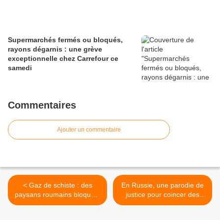
Supermarchés fermés ou bloqués,
rayons dégarnis : une grève
exceptionnelle chez Carrefour ce
samedi
Commentaires
Ajouter un commentaire
< Gaz de schiste : des
En Russie, une parodie de
paysans roumains bloquent
justice pour coincer des
les travaux d’exploration de
manifestants >
la multinationale Chevron