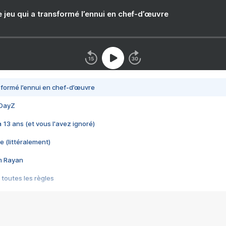
e jeu qui a transformé l’ennui en chef-d’œuvre
nsformé l’ennui en chef-d’œuvre
 DayZ
 a 13 ans (et vous l'avez ignoré)
e (littéralement)
im Rayan
 toutes les règles
s les jeux vidéo
us choquant de Rockstar ? - Le scandale BULLY