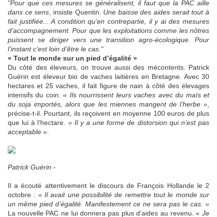
"Pour que ces mesures se généralisent, il faut que la PAC aille
dans ce sens
, insiste Quentin.
Une baisse des aides serait tout à
fait justifiée... A condition qu’en contrepartie, il y ai des mesures
d’accompagnement. Pour que les exploitations comme les nôtres
puissent se diriger vers une transition agro-écologique. Pour
l’instant c’est loin d’être le cas."
« Tout le monde sur un pied d’égalité »
Du côté des éleveurs, on trouve aussi des mécontents. Patrick
Guérin est éleveur bio de vaches laitières en Bretagne. Avec 30
hectares et 25 vaches, il fait figure de nain à côté des élevages
intensifs du coin.
« Ils nourrissent leurs vaches avec du maïs et
du soja importés, alors que les miennes mangent de l’herbe »
,
précise-t-il. Pourtant, ils reçoivent en moyenne 100 euros de plus
que lui à l’hectare.
« Il y a une forme de distorsion qui n’est pas
acceptable »
.
Patrick Guérin
-
Il a écouté attentivement le discours de François Hollande le 2
octobre :
« Il avait une possibilité de remettre tout le monde sur
un même pied d’égalité. Manifestement ce ne sera pas le cas. »
La nouvelle PAC ne lui donnera pas plus d’aides au revenu. «
Je