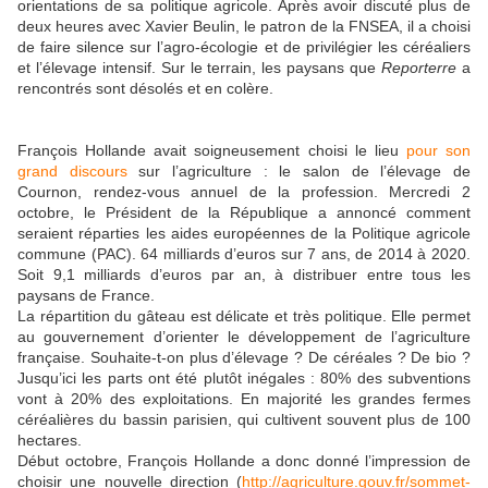
orientations de sa politique agricole. Après avoir discuté plus de
deux heures avec Xavier Beulin, le patron de la FNSEA, il a choisi
de faire silence sur l’agro-écologie et de privilégier les céréaliers
et l’élevage intensif. Sur le terrain, les paysans que
Reporterre
a
rencontrés sont désolés et en colère.
François Hollande avait soigneusement choisi le lieu
pour son
grand discours
sur l’agriculture : le salon de l’élevage de
Cournon, rendez-vous annuel de la profession. Mercredi 2
octobre, le Président de la République a annoncé comment
seraient réparties les aides européennes de la Politique agricole
commune (PAC). 64 milliards d’euros sur 7 ans, de 2014 à 2020.
Soit 9,1 milliards d’euros par an, à distribuer entre tous les
paysans de France.
La répartition du gâteau est délicate et très politique. Elle permet
au gouvernement d’orienter le développement de l’agriculture
française. Souhaite-t-on plus d’élevage ? De céréales ? De bio ?
Jusqu’ici les parts ont été plutôt inégales : 80% des subventions
vont à 20% des exploitations. En majorité les grandes fermes
céréalières du bassin parisien, qui cultivent souvent plus de 100
hectares.
Début octobre, François Hollande a donc donné l’impression de
choisir une nouvelle direction (
http://agriculture.gouv.fr/sommet-