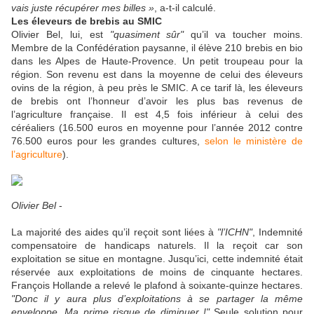
vais juste récupérer mes billes »
, a-t-il calculé.
Les éleveurs de brebis au SMIC
Olivier Bel, lui, est
"quasiment sûr"
qu’il va toucher moins.
Membre de la Confédération paysanne, il élève 210 brebis en bio
dans les Alpes de Haute-Provence. Un petit troupeau pour la
région. Son revenu est dans la moyenne de celui des éleveurs
ovins de la région, à peu près le SMIC. A ce tarif là, les éleveurs
de brebis ont l’honneur d’avoir les plus bas revenus de
l’agriculture française. Il est 4,5 fois inférieur à celui des
céréaliers (16.500 euros en moyenne pour l’année 2012 contre
76.500 euros pour les grandes cultures,
selon le ministère de
l’agriculture
).
Olivier Bel
-
La majorité des aides qu’il reçoit sont liées à
"l’ICHN"
, Indemnité
compensatoire de handicaps naturels. Il la reçoit car son
exploitation se situe en montagne. Jusqu’ici, cette indemnité était
réservée aux exploitations de moins de cinquante hectares.
François Hollande a relevé le plafond à soixante-quinze hectares.
"Donc il y aura plus d’exploitations à se partager la même
enveloppe. Ma prime risque de diminuer !"
Seule solution pour