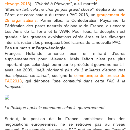
elevage-2013
) :
"Priorité à l’élevage"
, a-t-il martelé.
"Mais en fait, cela ne change pas grand chose"
, déplore Samuel
Féret, est coordinateur du réseau PAC 2013, un
groupement de
25 organisations
. Parmi elles, la Confédération Paysanne, la
Fédération des parcs naturels régionaux de France, ou encore
Les Amis de la Terre et le WWF. Pour tous, la déception est
grande : les grandes exploitations céréalières et les élevages
intensifs restent les principaux bénéficiaires de la nouvelle PAC.
Pas un mot sur l’agro-écologie
François Hollande annonce bien un milliard d’euros
supplémentaires pour l’élevage. Mais l’effort n’est pas plus
important que celui déjà fourni par le précédent gouvernement. Il
avait, en 2009,
"déjà réorienté plus de 1 milliards d’euros vers
des objectifs similaires"
, souligne le
communiqué de presse de
PAC2013
, qui dénonce
"une continuité dans cette PAC à la
française"
.
La Politique agricole commune selon le gouvernement
-
Surtout, la position de la France, ambitieuse lors des
négociations européennes, ne se retrouve pas au niveau
national. Par exemple, la nouvelle PAC met en place une
"prime"