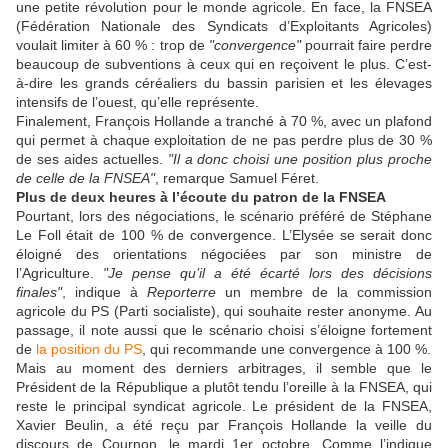
une petite révolution pour le monde agricole. En face, la FNSEA
(Fédération Nationale des Syndicats d’Exploitants Agricoles)
voulait limiter à 60 % : trop de
"convergence"
pourrait faire perdre
beaucoup de subventions à ceux qui en reçoivent le plus. C’est-
à-dire les grands céréaliers du bassin parisien et les élevages
intensifs de l’ouest, qu’elle représente.
Finalement, François Hollande a tranché à 70 %, avec un plafond
qui permet à chaque exploitation de ne pas perdre plus de 30 %
de ses aides actuelles.
"Il a donc choisi une position plus proche
de celle de la FNSEA"
, remarque Samuel Féret.
Plus de deux heures à l’écoute du patron de la FNSEA
Pourtant, lors des négociations, le scénario préféré de Stéphane
Le Foll était de 100 % de convergence. L’Elysée se serait donc
éloigné des orientations négociées par son ministre de
l’Agriculture.
"Je pense qu’il a été écarté lors des décisions
finales"
, indique à
Reporterre
un membre de la commission
agricole du PS (Parti socialiste), qui souhaite rester anonyme. Au
passage, il note aussi que le scénario choisi s’éloigne fortement
de
la position du PS
, qui recommande une convergence à 100 %.
Mais au moment des derniers arbitrages, il semble que le
Président de la République a plutôt tendu l’oreille à la FNSEA, qui
reste le principal syndicat agricole. Le président de la FNSEA,
Xavier Beulin, a été reçu par François Hollande la veille du
discours de Cournon, le mardi 1er octobre. Comme l’indique