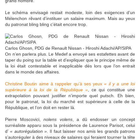
grand nombre.
Le schéma envisagé restait modeste, loin des exigences d’un
Mélenchon rêvant d’instituer un salaire maximum. Mais au yeux
du patronat bling bling c’était encore trop.
Carlos Ghosn, PDG de Renault Nissan - Hiroshi Adachi/AP/SIPA
On n’en parlera plus. Le Medef a envoyé ses estafettes avant de
taper du poing sur la table et d’expliquer que le principe même de
la loi était contestable et inapplicable dès lors que l’on entrait
dans le monde des affaires.
Christine Boutin aime à rappeler qu’à ses yeux
« il y a une loi
supérieure à la loi de la République »
, ce qui constitue une
extrapolation pouvant justifier n’importe quel putsch. Eh bien,
pour le patronat, la loi du marché est supérieure à celle de la
République, et l’on doit en rester là.
Pierre Moscovici,
nolens volens
, a dû endosser un concept
surréaliste apparu sous la présidence de Laurence Parisot, celui
d’
« autorégulation »
. Il faut laisser nos amis les grands patrons
s’autoréguler à des niveaux de salaires qui feraient tourner la tête