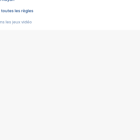
 toutes les règles
s les jeux vidéo
us choquant de Rockstar ? - Le scandale BULLY
e plus moche de Steam
du RÊVE tourne au CAUCHEMAR
pendant 8 heures
it… à tort
umiliés par un jeu vidéo
ire - Final Fantasy 8
ti un empire - Age of Empires
story DOFUS
tard, il crée l'un des pires jeux de tous les temps, MindsEye.