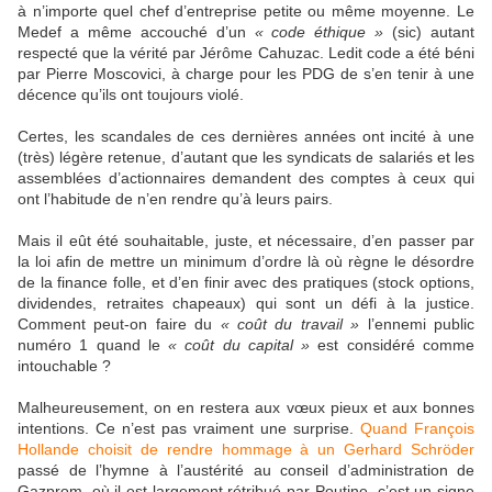
à n’importe quel chef d’entreprise petite ou même moyenne. Le
Medef a même accouché d’un
« code éthique »
(sic) autant
respecté que la vérité par Jérôme Cahuzac. Ledit code a été béni
par Pierre Moscovici, à charge pour les PDG de s’en tenir à une
décence qu’ils ont toujours violé.
Certes, les scandales de ces dernières années ont incité à une
(très) légère retenue, d’autant que les syndicats de salariés et les
assemblées d’actionnaires demandent des comptes à ceux qui
ont l’habitude de n’en rendre qu’à leurs pairs.
Mais il eût été souhaitable, juste, et nécessaire, d’en passer par
la loi afin de mettre un minimum d’ordre là où règne le désordre
de la finance folle, et d’en finir avec des pratiques (stock options,
dividendes, retraites chapeaux) qui sont un défi à la justice.
Comment peut-on faire du
« coût du travail »
l’ennemi public
numéro 1 quand le
« coût du capital »
est considéré comme
intouchable ?
Malheureusement, on en restera aux vœux pieux et aux bonnes
intentions. Ce n’est pas vraiment une surprise.
Quand François
Hollande choisit de rendre hommage à un Gerhard Schröder
passé de l’hymne à l’austérité au conseil d’administration de
Gazprom, où il est largement rétribué par Poutine, c’est un signe