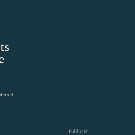
ts
e
nternet
Publicité