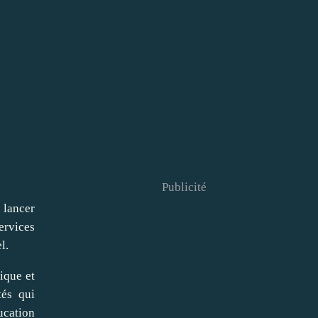
Publicité
 lancer
ervices
l.
ique et
tés qui
ucation