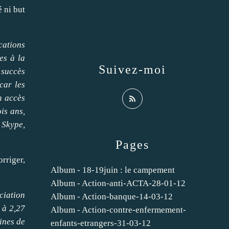
é ni but
cations
es à la
Suivez-moi
 succès
 car les
n accès
ois ans
,
 Skype,
Pages
rriger,
Album - 18-19juin : le campement
Album - Action-anti-ACTA-28-01-12
ciation
Album - Action-banque-14-03-12
 à 2,27
Album - Action-contre-enfermement-
ines de
enfants-etrangers-31-03-12