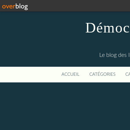
Démocr
Le blog des 
ACCUEIL
CATÉGORIES
C