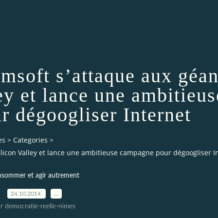
amsoft s’attaque aux géan
ey et lance une ambitieus
 dégoogliser Internet
es
>
Categories
>
 Silicon Valley et lance une ambitieuse campagne pour dégoogliser I
sommer et agir autrement
24.10.2014
…
r democratie-reelle-nimes