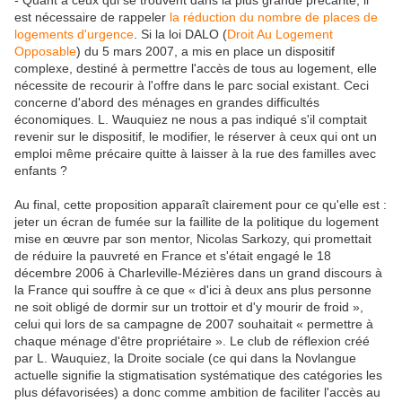
- Quant à ceux qui se trouvent dans la plus grande précarité, il
est nécessaire de rappeler
la réduction du nombre de places de
logements d'urgence
. Si la loi DALO (
Droit Au Logement
Opposable
) du 5 mars 2007, a mis en place un dispositif
complexe, destiné à permettre l'accès de tous au logement, elle
nécessite de recourir à l'offre dans le parc social existant. Ceci
concerne d'abord des ménages en grandes difficultés
économiques. L. Wauquiez ne nous a pas indiqué s'il comptait
revenir sur le dispositif, le modifier, le réserver à ceux qui ont un
emploi même précaire quitte à laisser à la rue des familles avec
enfants ?
Au final, cette proposition apparaît clairement pour ce qu'elle est :
jeter un écran de fumée sur la faillite de la politique du logement
mise en œuvre par son mentor, Nicolas Sarkozy, qui promettait
de réduire la pauvreté en France et s'était engagé le 18
décembre 2006 à Charleville-Mézières dans un grand discours à
la France qui souffre à ce que « d'ici à deux ans plus personne
ne soit obligé de dormir sur un trottoir et d'y mourir de froid »,
celui qui lors de sa campagne de 2007 souhaitait « permettre à
chaque ménage d'être propriétaire ». Le club de réflexion créé
par L. Wauquiez, la Droite sociale (ce qui dans la Novlangue
actuelle signifie la stigmatisation systématique des catégories les
plus défavorisées) a donc comme ambition de faciliter l'accès au