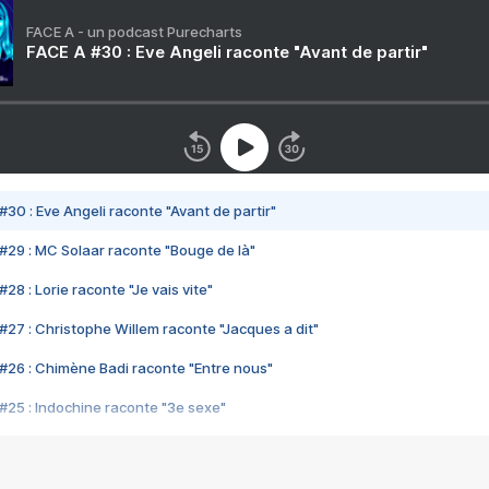
FACE A - un podcast Purecharts
FACE A #30 : Eve Angeli raconte "Avant de partir"
#30 : Eve Angeli raconte "Avant de partir"
#29 : MC Solaar raconte "Bouge de là"
28 : Lorie raconte "Je vais vite"
#27 : Christophe Willem raconte "Jacques a dit"
#26 : Chimène Badi raconte "Entre nous"
#25 : Indochine raconte "3e sexe"
#24 : Zaho raconte "C'est chelou"
#23 : Patrick Bruel raconte "Au café des délices"