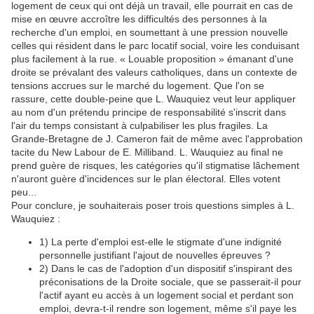
logement de ceux qui ont déjà un travail, elle pourrait en cas de
mise en œuvre accroître les difficultés des personnes à la
recherche d'un emploi, en soumettant à une pression nouvelle
celles qui résident dans le parc locatif social, voire les conduisant
plus facilement à la rue. « Louable proposition » émanant d'une
droite se prévalant des valeurs catholiques, dans un contexte de
tensions accrues sur le marché du logement. Que l'on se
rassure, cette double-peine que L. Wauquiez veut leur appliquer
au nom d'un prétendu principe de responsabilité s'inscrit dans
l'air du temps consistant à culpabiliser les plus fragiles. La
Grande-Bretagne de J. Cameron fait de même avec l'approbation
tacite du New Labour de E. Milliband. L. Wauquiez au final ne
prend guère de risques, les catégories qu'il stigmatise lâchement
n'auront guère d'incidences sur le plan électoral. Elles votent
peu...
Pour conclure, je souhaiterais poser trois questions simples à L.
Wauquiez :
1) La perte d'emploi est-elle le stigmate d'une indignité
personnelle justifiant l'ajout de nouvelles épreuves ?
2) Dans le cas de l'adoption d'un dispositif s'inspirant des
préconisations de la Droite sociale, que se passerait-il pour
l'actif ayant eu accès à un logement social et perdant son
emploi, devra-t-il rendre son logement, même s'il paye les