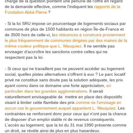
charge de la question pointent une pénurie de l'offre en regard
de la demande effective, comme l'indiquent les
rapports de la
Fondation Abbé Pierre
?
- Si la loi SRU impose un pourcentage de logements sociaux par
commune de plus de 1500 habitants en région Île-de-France et
de 3500 hors de celle-ci, l
es réticences à construire proviennent
le plus fréquemment de communes dirigées par des maires de la
même couleur politique que L. Wauquiez
. Il ne semble pas
envisager d'accroître les sanctions contre celles qui ne
respectent pas la loi.
- Si ceux qui ne travaillent pas ne peuvent accéder au logement
social, quelles pistes alternatives s'offrent à eux ? Le parc locatif
privé ne constitue sans doute pas la solution adéquate, les prix
ayant connu dans ce domaine une forte appréciation,
en
particulier dans les grandes agglomérations
. Il serait
naturellement envisageable de mettre en place des dispositifs
visant à limiter cette flambée des prix
comme ne l'envisage en
aucun cas le gouvernement auquel appartient L. Wauquiez
.
Les
contraintes se renforcent donc pour ceux qui n'ont pas la chance
de disposer d'un emploi stable ni de revenus conséquents.
L'accès au logement, que la loi du 31 mai 1990 présente comme
un droit, se révèle ainsi de plus en plus hasardeux.