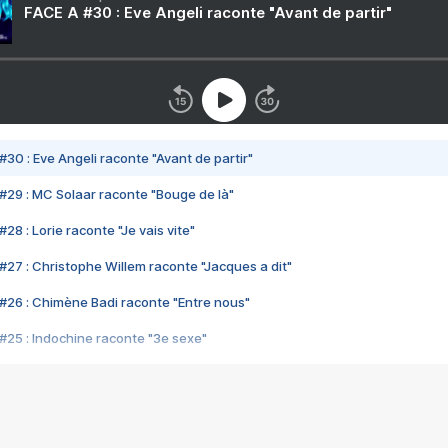
FACE A #30 : Eve Angeli raconte "Avant de partir"
#30 : Eve Angeli raconte "Avant de partir"
#29 : MC Solaar raconte "Bouge de là"
28 : Lorie raconte "Je vais vite"
#27 : Christophe Willem raconte "Jacques a dit"
#26 : Chimène Badi raconte "Entre nous"
#25 : Indochine raconte "3e sexe"
#24 : Zaho raconte "C'est chelou"
#23 : Patrick Bruel raconte "Au café des délices"
#22 : Kyo raconte "Le chemin"