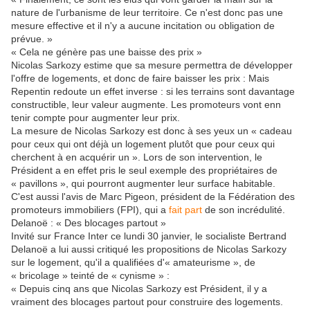
nature de l'urbanisme de leur territoire. Ce n'est donc pas une
mesure effective et il n'y a aucune incitation ou obligation de
prévue. »
« Cela ne génère pas une baisse des prix »
Nicolas Sarkozy estime que sa mesure permettra de développer
l'offre de logements, et donc de faire baisser les prix : Mais
Repentin redoute un effet inverse : si les terrains sont davantage
constructible, leur valeur augmente. Les promoteurs vont enn
tenir compte pour augmenter leur prix.
La mesure de Nicolas Sarkozy est donc à ses yeux un « cadeau
pour ceux qui ont déjà un logement plutôt que pour ceux qui
cherchent à en acquérir un ». Lors de son intervention, le
Président a en effet pris le seul exemple des propriétaires de
« pavillons », qui pourront augmenter leur surface habitable.
C'est aussi l'avis de Marc Pigeon, président de la Fédération des
promoteurs immobiliers (FPI), qui a
fait part
de son incrédulité.
Delanoë : « Des blocages partout »
Invité sur France Inter ce lundi 30 janvier, le socialiste Bertrand
Delanoë a lui aussi critiqué les propositions de Nicolas Sarkozy
sur le logement, qu'il a qualifiées d'« amateurisme », de
« bricolage » teinté de « cynisme » :
« Depuis cinq ans que Nicolas Sarkozy est Président, il y a
vraiment des blocages partout pour construire des logements.