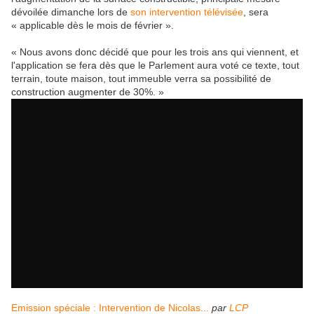
dévoilée dimanche lors de
son intervention télévisée
, sera
« applicable dès le mois de février ».
« Nous avons donc décidé que pour les trois ans qui viennent, et
l'application se fera dès que le Parlement aura voté ce texte, tout
terrain, toute maison, tout immeuble verra sa possibilité de
construction augmenter de 30%. »
Emission spéciale : Intervention de Nicolas...
par
LCP