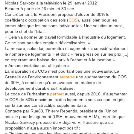
Nicolas Sarkozy à la télévision le 29 janvier 2012
Ecouter à partir de 26 min. et 30 sec.
Concrètement, le Président propose d'élever de 30% le
coefficient d'occupation des sols (
COS
), aussi bien pour les
immeubles que les maisons individuelles. Une solution miracle,
pour le chef de l'Etat :
« Cela va donner un travail formidable à l'industrie du logement.
Ce ne sont pas des emplois délocalisables. »
La mesure, selon lui, permettra d'augmenter « considérablement
le nombre de logements » et donc « fera pression sur les prix [...]
en espérant une baisse des prix à l'achat et à la location ».
« Aucune incitation ou obligation »
La majoration du COS n'est pourtant pas une nouveauté. Le
Grenelle de l'environnement
autorise
une augmentation du COS
de 30%, à condition qu'une avancée en matière de
développement durable soit réalisée.
Le code de l'urbanisme
permet
aussi, depuis 2010, d'augmenter
le COS de 50% maximum si des logements sociaux sont érigés
sur la surface constructible supplémentaire.
Contacté par Rue89, Thierry Repentin, président de l'Union
sociale pour le logement (USH, mouvement HLM), regrette que
Nicolas Sarkozy propose du « déjà-vu ». Il assure que sa
proposition n'aura aucun impact positif :
« Finalement, ce sont les élus qui vont garder la main sur la