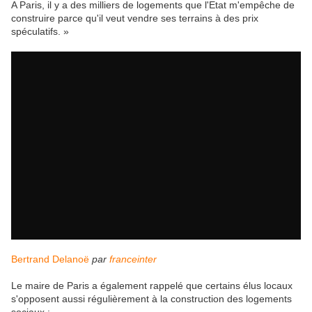
A Paris, il y a des milliers de logements que l'Etat m'empêche de
construire parce qu'il veut vendre ses terrains à des prix
spéculatifs. »
Bertrand Delanoë
par
franceinter
Le maire de Paris a également rappelé que certains élus locaux
s'opposent aussi régulièrement à la construction des logements
sociaux :