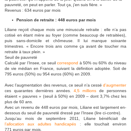
pauvreté, on peut en parler. Tout ça, j’en suis fière. »
Revenus : 634 euros par mois
Pension de retraite : 448 euros par mois
Liliane reçoit chaque mois une minuscule retraite : elle n’a pas
cotisé en étant mère au foyer (comme beaucoup de retraitées),
puis sans-domicile et chômeuse. Il lui manque soixante
trimestres. « Encore trois ans comme ça avant de toucher ma
retraite à taux plein. »
Seuil de pauvreté
Calculé par l’Insee, ce seuil
correspond
à 50% ou 60% du niveau
de vie médian en France, suivant la définition adoptée. Soit de
795 euros (50%) ou 954 euros (60%) en 2009.
Avec l’augmentation des revenus, ce seuil n’a cessé
d’augmenter
ces quarantes dernières années.
4,5 millions
de personnes
étaient « pauvres » (seuil à 50%) en 2009 – dont 3,7% chez les
plus de 60 ans.
Avec un revenu de 448 euros par mois, Liliane est largement en-
dessous du seuil de pauvreté dressé par l’Insee (lire ci-contre).
Jusqu’au mois de septembre 2011, Liliane bénéficiait de
l’allocation aux adultes handicapés
: elle touchait environ
771 euros par mois.