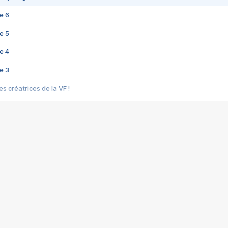
e 6
e 5
e 4
e 3
s créatrices de la VF !
e 2
e 1
e Mektoub My Love arrive enfin ! Rencontre avec Shaïn Boumedine et Sal
i : après Toni en famille
elle réalise le bouleversant Dites lui que je l'aime
ais ! Rencontre autour de Vie privée de Rebecca Zlotowski
 de Marguerite, Grave... Rencontre avec Ella Rumpf