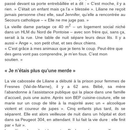
passé devant sa porte entrebâillée et a dit : « C’est moche, il y a
rien. » C’était un enfant mais ça l’a « blessée ». Liliane ne reçoit
jamais personne chez elle, sauf Jennifer, qu’elle a rencontrée au
Secours catholique – « Elle ne me juge pas. »
2
La vieille dame partage ce 40 m
– un logement social niché
dans un HLM du Nord de Pontoise – avec son frère qui, sans ça,
serait à la rue. Une table de nuit sépare leurs deux lits. Il y a
aussi « Ange », son petit chat, et ses deux chiens.
« C’est grâce à mes animaux que je tiens le coup. Peut-être que
des gens vont pas comprendre, je m’en fous. C’est mon
soutien. »
« Je n’étais plus qu’une merde »
La vie cabossée de Liliane a débuté à la prison pour femmes de
Fresnes (Val-de-Marne), il y a 62 ans. Bébé, sa mère
l’abandonne à l’assistance publique qui la place dans une famille
d’accueil, puis une autre. Après son BEP cuisine-couture, elle se
marie sur un coup de tête à la majorité avec un « alcoolique
violent et coureur de jupes ». Cinq enfants plus tard, ils se
séparent. Elle est alors veilleuse de nuit dans un hôpital et dort
dans sa Peugeot 304, en attendant. Il lui fait la vie dure : elle finit
par « fuir ».