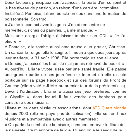
Deux facteurs principaux sont avancés : la perte d’un conjoint et
le bas niveau de pension, en raison d’une carrière incomplète.
Installée à Pontoise, Liliane boucle en deux ans une formation de
poissonnerie. Son truc :
« J’aime le contact avec les gens. J’en ai rencontré de
merveilleux, riches ou pauvres. Ça me manque. »
Mais une allergie l’oblige à laisser tomber son CDI. « Je l’ai
pleuré. »
A Pontoise, elle tombe aussi amoureuse d’un grutier, Christian.
Un cancer le ronge, elle le soigne. Il mourra quelques jours après
leur mariage, le 31 août 1998. Elle porte toujours son alliance.
« Depuis, j’ai baissé les bras. Je n’ai jamais retrouvé du boulot. »
Aujourd’hui, Liliane vivote, usée par une santé fragile. Elle passe
une grande partie de ses journées sur Internet où elle discute
politique sur sa page Facebook et sur des forums du Front de
Gauche (elle a voté « JLM » au premier tour de la présidentielle).
Devant l’ordinateur, Liliane a aussi ses jeux préférés, comme
« Cityville », dans lequel il faut vendre des bonbons pour
construire des maisons.
Liliane milite dans plusieurs associations, dont
ATD Quart Monde
depuis 2003 (elle ne paye pas de cotisation). Elle se rend aux
réunions et a sympathisé avec d’autres membres :
« On parle du combat de la misère, comment enrayer le fléau de
la pauvreté. Ça m’apporte de la joie. Quand on a le savoir de la