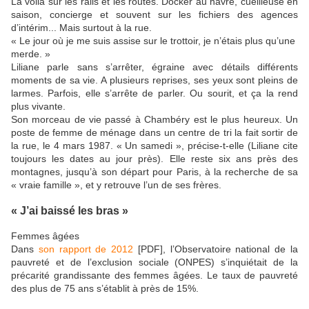
La voilà sur les rails et les routes. Docker au havre, cueilleuse en
saison, concierge et souvent sur les fichiers des agences
d’intérim... Mais surtout à la rue.
« Le jour où je me suis assise sur le trottoir, je n’étais plus qu’une
merde. »
Liliane parle sans s’arrêter, égraine avec détails différents
moments de sa vie. A plusieurs reprises, ses yeux sont pleins de
larmes. Parfois, elle s’arrête de parler. Ou sourit, et ça la rend
plus vivante.
Son morceau de vie passé à Chambéry est le plus heureux. Un
poste de femme de ménage dans un centre de tri la fait sortir de
la rue, le 4 mars 1987. « Un samedi », précise-t-elle (Liliane cite
toujours les dates au jour près). Elle reste six ans près des
montagnes, jusqu’à son départ pour Paris, à la recherche de sa
« vraie famille », et y retrouve l’un de ses frères.
« J’ai baissé les bras »
Femmes âgées
Dans
son rapport de 2012
[PDF], l’Observatoire national de la
pauvreté et de l’exclusion sociale (ONPES) s’inquiétait de la
précarité grandissante des femmes âgées. Le taux de pauvreté
des plus de 75 ans s’établit à près de 15%.