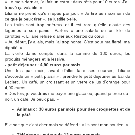
« Le mois dernier, j’ai fait un extra : deux rôtis pour 10 euros. J’ai
trouvé ça valable. »
Liliane ne prend qu’un repas par jour. « Je tire au maximum de
ce que je peux tirer », se justifie t-elle.
Les fruits sont trop onéreux et il est rare qu’elle ajoute des
légumes à son panier. Parfois « une salade ou un kilo de
carottes ». Liliane refuse d’aller aux Restos du cœur :
« Au début, j’y allais, mais j’ai trop honte. C’est pour ma fierté, ma
dignité. »
La vieille dame compte, dans la somme de 180 euros, les
produits ménagers et la lessive.
- petit déjeuner : 4,90 euros par mois
Une fois par mois, avant d’aller faire ses courses, Liliane
s’accorde un « petit plaisir » : prendre le petit déjeuner au bar du
Leclerc. Un café, un croissant et un verre de jus d’orange pour
4,90 euros.
« Des fois, je voudrais me payer une glace ou, quand je broie du
noir, un café. Je peux pas. »
Animaux : 30 euros par mois pour des croquettes et de
la pâté
Elle sait que c’est cher mais se défend : « Ils sont mon soutien. »
Téléphone : autour de 12 euros par mois