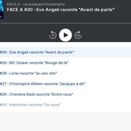
FACE A - un podcast Purecharts
FACE A #30 : Eve Angeli raconte "Avant de partir"
#30 : Eve Angeli raconte "Avant de partir"
#29 : MC Solaar raconte "Bouge de là"
28 : Lorie raconte "Je vais vite"
#27 : Christophe Willem raconte "Jacques a dit"
#26 : Chimène Badi raconte "Entre nous"
#25 : Indochine raconte "3e sexe"
#24 : Zaho raconte "C'est chelou"
#23 : Patrick Bruel raconte "Au café des délices"