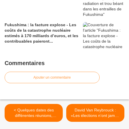
Fukushima : la facture explose - Les
coûts de la catastrophe nucléaire
estimés à 170 milliards d’euros, et les
contribuables paieront...
Commentaires
Ajouter un commentaire
< Quelques dates des
David Van Reybrouck :
différentes réunions,
«Les élections n’ont jamais
conférences et débats à
été conçues pour être
venir du 10 au 23 mars
démocratiques» >