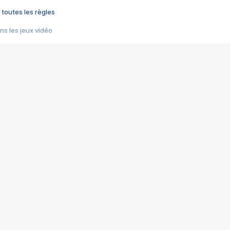
 toutes les règles
s les jeux vidéo
us choquant de Rockstar ? - Le scandale BULLY
e plus moche de Steam
du RÊVE tourne au CAUCHEMAR
pendant 8 heures
it… à tort
umiliés par un jeu vidéo
ire - Final Fantasy 8
ti un empire - Age of Empires
story DOFUS
tard, il crée l'un des pires jeux de tous les temps, MindsEye.