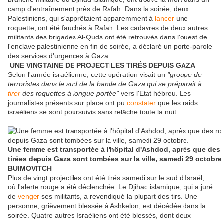
camp d'entraînement près de Rafah. Dans la soirée, deux
Palestiniens, qui s'apprêtaient apparemment à
lancer
une
roquette, ont été fauchés à Rafah. Les cadavres de deux autres
militants des brigades Al-Quds ont été retrouvés dans l'ouest de
l'enclave palestinienne en fin de soirée, a déclaré un porte-parole
des services d'urgences à Gaza.
UNE VINGTAINE DE PROJECTILES TIRÉS DEPUIS GAZA
Selon l'armée israélienne, cette opération visait un
"groupe de
terroristes dans le sud de la bande de Gaza qui se préparait à
tirer
des roquettes à longue portée"
vers l'Etat hébreu. Les
journalistes présents sur place ont pu
constater
que les raids
israéliens se sont poursuivis sans relâche toute la nuit.
Une femme est transportée à l'hôpital d'Ashdod, après que des
tirées depuis Gaza sont tombées sur la ville, samedi 29 octobre
BUIMOVITCH
Plus de vingt projectiles ont été tirés samedi sur le sud d'Israël,
où l'alerte rouge a été déclenchée. Le Djihad islamique, qui a juré
de
venger
ses militants, a revendiqué la plupart des tirs. Une
personne, grièvement blessée à Ashkelon, est décédée dans la
soirée. Quatre autres Israéliens ont été blessés, dont deux