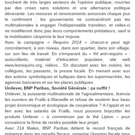
touchent de très larges secteurs de l'opinion publique, nourries
par des crises sans solutions et une alternance politique
décevante. Les mesures et renoncements annoncés chaque jour
le confirment : les gouvernants ne contraindront pas les
multinationales à engager l'indispensable transition, et celles-ci
ne modifieront donc pas leurs comportements prédateurs, sauf si
la mobilisation citoyenne le leur impose.
Avec la campagne
« Requins 2014 »
chacun-e peut agir
concrètement, à son niveau, dans son quartier, dans son village,
sur son lieu de travail. En s'emparant du
« Kit anti-requins »
:
autocollants, matériel d'éducation populaire, site web
www.lesrequins.org, vidéos... En discutant avec les voisins, les
collègues, les passants, la presse locale. En menant avec eux
des actions symboliques et ludiques dans les supermarchés, les
agences bancaires et sur les places publiques.
Unilever, BNP Paribas, Société Générale : ça suffit !
Unilever, la puissante multinationale de l'agroalimentaire, licencie
les ouvriers de Fralib à Marseille et refuse de soutenir leur beau
projet économique et écologique de coopérative ? A l'appel et en
lien avec les salariés de Fralib, nous pouvons boycotter les
produits Unilever – à commencer par le thé Lipton – pour
convaincre la firme de rendre possible leur projet.
Avec 214 filiales, BNP Paribas détient le record français de
présence dans les paradis fiscaux, organise l'évasion fiscale pour