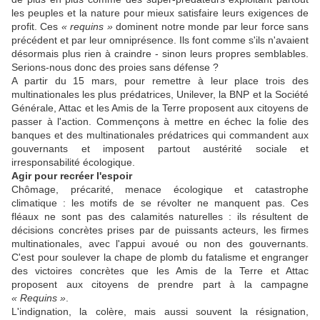
les peuples et la nature pour mieux satisfaire leurs exigences de
profit. Ces
« requins »
dominent notre monde par leur force sans
précédent et par leur omniprésence. Ils font comme s'ils n'avaient
désormais plus rien à craindre - sinon leurs propres semblables.
Serions-nous donc des proies sans défense ?
A partir du 15 mars, pour remettre à leur place trois des
multinationales les plus prédatrices, Unilever, la BNP et la Société
Générale, Attac et les Amis de la Terre proposent aux citoyens de
passer à l'action. Commençons à mettre en échec la folie des
banques et des multinationales prédatrices qui commandent aux
gouvernants et imposent partout austérité sociale et
irresponsabilité écologique.
Agir pour recréer l'espoir
Chômage, précarité, menace écologique et catastrophe
climatique : les motifs de se révolter ne manquent pas. Ces
fléaux ne sont pas des calamités naturelles : ils résultent de
décisions concrètes prises par de puissants acteurs, les firmes
multinationales, avec l'appui avoué ou non des gouvernants.
C'est pour soulever la chape de plomb du fatalisme et engranger
des victoires concrètes que les Amis de la Terre et Attac
proposent aux citoyens de prendre part à la campagne
« Requins »
.
L'indignation, la colère, mais aussi souvent la résignation,