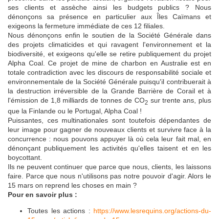
ses clients et assèche ainsi les budgets publics ? Nous
dénonçons sa présence en particulier aux Îles Caïmans et
exigeons la fermeture immédiate de ces 12 filiales.
Nous dénonçons enfin le soutien de la Société Générale dans
des projets climaticides et qui ravagent l'environnement et la
biodiversité, et exigeons qu'elle se retire publiquement du projet
Alpha Coal. Ce projet de mine de charbon en Australie est en
totale contradiction avec les discours de responsabilité sociale et
environnementale de la Société Générale puisqu'il contribuerait à
la destruction irréversible de la Grande Barrière de Corail et à
l'émission de 1,8 milliards de tonnes de CO
sur trente ans, plus
2
que la Finlande ou le Portugal, Alpha Coal !
Puissantes, ces multinationales sont toutefois dépendantes de
leur image pour gagner de nouveaux clients et survivre face à la
concurrence : nous pouvons appuyer là où cela leur fait mal, en
dénonçant publiquement les activités qu'elles taisent et en les
boycottant.
Ils ne peuvent continuer que parce que nous, clients, les laissons
faire. Parce que nous n'utilisons pas notre pouvoir d'agir. Alors le
15 mars on reprend les choses en main ?
Pour en savoir plus :
Toutes les actions :
https://www.lesrequins.org/actions-du-