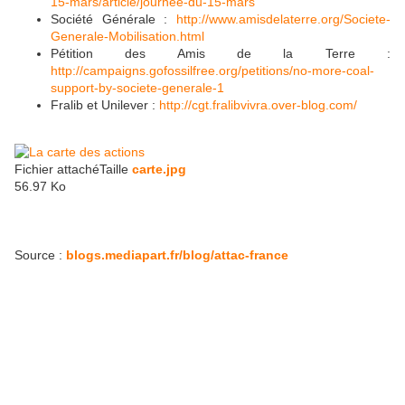
15-mars/article/journee-du-15-mars
Société Générale :
http://www.amisdelaterre.org/Societe-
Generale-Mobilisation.html
Pétition des Amis de la Terre :
http://campaigns.gofossilfree.org/petitions/no-more-coal-
support-by-societe-generale-1
Fralib et Unilever :
http://cgt.fralibvivra.over-blog.com/
Fichier attachéTaille
carte.jpg
56.97 Ko
Source :
blogs.mediapart.fr/blog/attac-france