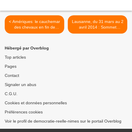
< Amériques: le cauchemar
Lausanne, du 31 mars au 2
des chevaux en fin de
avril 2014 : Sommet
carrière qui finissent dans
mondial des matières
les supermarchés français
premières, le Collectif
contre la spéculation sur les
Hébergé par Overblog
matières premières appelle
à la mobilisation citoyenne
Top articles
le 29 et 31 mars >
Pages
Contact
Signaler un abus
C.G.U.
Cookies et données personnelles
Préférences cookies
Voir le profil de democratie-reelle-nimes sur le portail Overblog