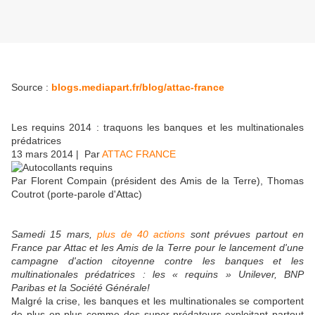
Source :
blogs.mediapart.fr/blog/attac-france
Les requins 2014 : traquons les banques et les multinationales
prédatrices
13 mars 2014
| Par
ATTAC FRANCE
Par Florent Compain (président des Amis de la Terre), Thomas
Coutrot (porte-parole d'Attac)
Samedi 15 mars,
p
lus de 40 actions
sont prévues partout en
France par
Attac et les Amis de la Terre
pour le lancement d'une
campagne d'action citoyenne contre les banques et les
multinationales prédatrices : les
« requins »
Unilever, BNP
Paribas et la Société Générale!
Malgré la crise, les banques et les multinationales se comportent
de plus en plus comme des super-prédateurs exploitant partout