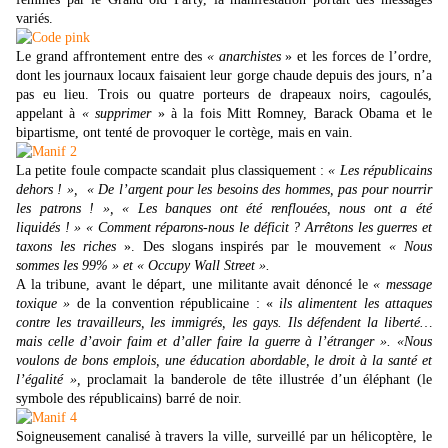
variés.
Le grand affrontement entre des
« anarchistes
» et les forces de l’ordre,
dont les journaux locaux faisaient leur gorge chaude depuis des jours, n’a
pas eu lieu. Trois ou quatre porteurs de drapeaux noirs, cagoulés,
appelant à
« supprimer
» à la fois Mitt Romney, Barack Obama et le
bipartisme, ont tenté de provoquer le cortège, mais en vain.
La petite foule compacte scandait plus classiquement :
« Les républicains
dehors ! », « De l’argent pour les besoins des hommes, pas pour nourrir
les patrons ! », « Les banques ont été renflouées, nous ont a été
liquidés ! » « Comment réparons-nous le déficit ? Arrêtons les guerres et
taxons les riches
». Des slogans inspirés par le mouvement
« Nous
sommes les 99% » et « Occupy Wall Street ».
A la tribune, avant le départ, une militante avait dénoncé le
« message
toxique »
de la convention républicaine : «
ils alimentent les attaques
contre les travailleurs, les immigrés, les gays. Ils défendent la liberté…
mais celle d’avoir faim et d’aller faire la guerre à l’étranger ». «Nous
voulons de bons emplois, une éducation abordable, le droit à la santé et
l’égalité »,
proclamait la banderole de tête illustrée d’un éléphant (le
symbole des républicains) barré de noir.
Soigneusement canalisé à travers la ville, surveillé par un hélicoptère, le