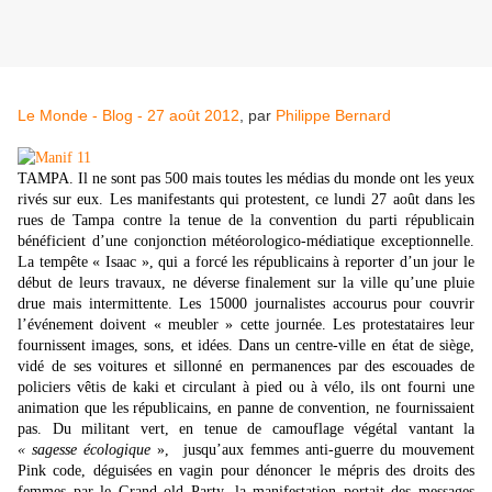
Le Monde - Blog - 27 août 2012
, par
Philippe Bernard
TAMPA. Il ne sont pas 500 mais toutes les médias du monde ont les yeux
rivés sur eux. Les manifestants qui protestent, ce lundi 27 août dans les
rues de Tampa contre la tenue de la convention du parti républicain
bénéficient d’une conjonction météorologico-médiatique exceptionnelle.
La tempête « Isaac », qui a forcé les républicains à reporter d’un jour le
début de leurs travaux, ne déverse finalement sur la ville qu’une pluie
drue mais intermittente. Les 15000 journalistes accourus pour couvrir
l’événement doivent « meubler » cette journée. Les protestataires leur
fournissent images, sons, et idées. Dans un centre-ville en état de siège,
vidé de ses voitures et sillonné en permanences par des escouades de
policiers vêtis de kaki et circulant à pied ou à vélo, ils ont fourni une
animation que les républicains, en panne de convention, ne fournissaient
pas. Du militant vert, en tenue de camouflage végétal vantant la
« sagesse écologique
», jusqu’aux femmes anti-guerre du mouvement
Pink code, déguisées en vagin pour dénoncer le mépris des droits des
femmes par le Grand old Party, la manifestation portait des messages