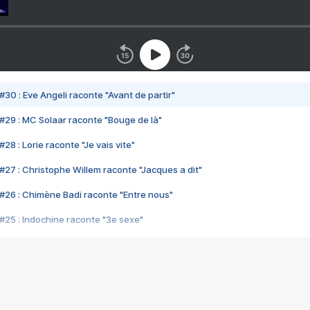
#30 : Eve Angeli raconte "Avant de partir"
#29 : MC Solaar raconte "Bouge de là"
28 : Lorie raconte "Je vais vite"
#27 : Christophe Willem raconte "Jacques a dit"
#26 : Chimène Badi raconte "Entre nous"
#25 : Indochine raconte "3e sexe"
#24 : Zaho raconte "C'est chelou"
#23 : Patrick Bruel raconte "Au café des délices"
#22 : Kyo raconte "Le chemin"