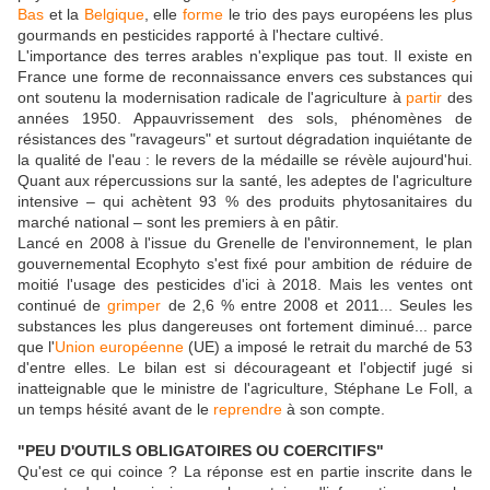
Bas
et la
Belgique
, elle
forme
le trio des pays européens les plus
gourmands en pesticides rapporté à l'hectare cultivé.
L'importance des terres arables n'explique pas tout. Il existe en
France une forme de reconnaissance envers ces substances qui
ont soutenu la modernisation radicale de l'agriculture à
partir
des
années 1950. Appauvrissement des sols, phénomènes de
résistances des "ravageurs" et surtout dégradation inquiétante de
la qualité de l'eau : le revers de la médaille se révèle aujourd'hui.
Quant aux répercussions sur la santé, les adeptes de l'agriculture
intensive – qui achètent 93 % des produits phytosanitaires du
marché national – sont les premiers à en pâtir.
Lancé en 2008 à l'issue du Grenelle de l'environnement, le plan
gouvernemental Ecophyto s'est fixé pour ambition de réduire de
moitié l'usage des pesticides d'ici à 2018. Mais les ventes ont
continué de
grimper
de 2,6 % entre 2008 et 2011... Seules les
substances les plus dangereuses ont fortement diminué... parce
que l'
Union européenne
(UE) a imposé le retrait du marché de 53
d'entre elles. Le bilan est si décourageant et l'objectif jugé si
inatteignable que le ministre de l'agriculture, Stéphane Le Foll, a
un temps hésité avant de le
reprendre
à son compte.
"PEU D'OUTILS OBLIGATOIRES OU COERCITIFS"
Qu'est ce qui coince ? La réponse est en partie inscrite dans le