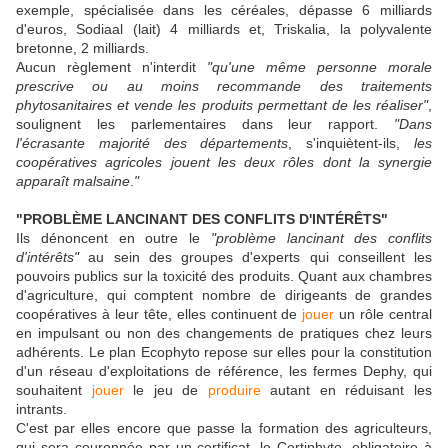
exemple, spécialisée dans les céréales, dépasse 6 milliards
d'euros, Sodiaal (lait) 4 milliards et, Triskalia, la polyvalente
bretonne, 2 milliards.
Aucun règlement n'interdit
"
qu'une même personne morale
prescrive ou au moins recommande des traitements
phytosanitaires et vende les produits permettant de les réaliser
"
,
soulignent les parlementaires dans leur rapport.
"
Dans
l'écrasante majorité des départements
, s'inquiètent-ils,
les
coopératives agricoles jouent les deux rôles dont la synergie
apparaît malsaine
.
"
"PROBLÈME LANCINANT DES CONFLITS D'INTÉRÊTS"
Ils dénoncent en outre le
"
problème lancinant des conflits
d'intérêt
s"
au sein des groupes d'experts qui conseillent les
pouvoirs publics sur la toxicité des produits. Quant aux chambres
d'agriculture, qui comptent nombre de dirigeants de grandes
coopératives à leur tête, elles continuent de
jouer
un rôle central
en impulsant ou non des changements de pratiques chez leurs
adhérents. Le plan Ecophyto repose sur elles pour la constitution
d'un réseau d'exploitations de référence, les fermes Dephy, qui
souhaitent
jouer
le jeu de
produire
autant en réduisant les
intrants.
C'est par elles encore que passe la formation des agriculteurs,
qui sera couronnée par un certificat, le Certiphyto, obligatoire à