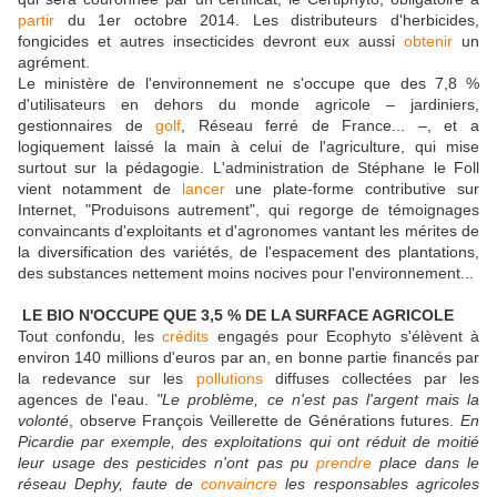
partir
du 1er octobre 2014. Les distributeurs d'herbicides,
fongicides et autres insecticides devront eux aussi
obtenir
un
agrément.
Le ministère de l'environnement ne s'occupe que des 7,8 %
d'utilisateurs en dehors du monde agricole – jardiniers,
gestionnaires de
golf
, Réseau ferré de France... –, et a
logiquement laissé la main à celui de l'agriculture, qui mise
surtout sur la pédagogie. L'administration de Stéphane le Foll
vient notamment de
lancer
une plate-forme contributive sur
Internet, "Produisons autrement", qui regorge de témoignages
convaincants d'exploitants et d'agronomes vantant les mérites de
la diversification des variétés, de l'espacement des plantations,
des substances nettement moins nocives pour l'environnement...
LE BIO N'OCCUPE QUE 3,5 % DE LA SURFACE AGRICOLE
Tout confondu, les
crédits
engagés pour Ecophyto s'élèvent à
environ 140 millions d'euros par an, en bonne partie financés par
la redevance sur les
pollutions
diffuses collectées par les
agences de l'eau.
"
Le problème, ce n'est pas l'argent mais la
volonté
, observe François Veillerette de Générations futures.
En
Picardie par exemple, des exploitations qui ont réduit de moitié
leur usage des pesticides n'ont pas pu
prendre
place dans le
réseau Dephy, faute de
convaincre
les responsables agricoles