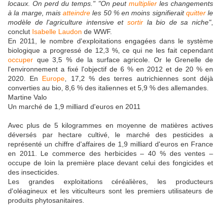
locaux. On perd du temps.
"
"On peut
multiplier
les changements
à la marge, mais
atteindre
les 50 % en moins signifierait
quitter
le
modèle de l'agriculture intensive et
sortir
la bio de sa niche"
,
conclut
Isabelle Laudon
de WWF.
En 2011, le nombre d'exploitations engagées dans le système
biologique a progressé de 12,3 %, ce qui ne les fait cependant
occuper
que 3,5 % de la surface agricole. Or le Grenelle de
l'environnement a fixé l'objectif de 6 % en 2012 et de 20 % en
2020. En
Europe
, 17,2 % des terres autrichiennes sont déjà
converties au bio, 8,6 % des italiennes et 5,9 % des allemandes.
Martine Valo
Un marché de 1,9 milliard d'euros en 2011
Avec plus de 5 kilogrammes en moyenne de matières actives
déversés par hectare cultivé, le marché des pesticides a
représenté un chiffre d'affaires de 1,9 milliard d'euros en France
en 2011. Le commerce des herbicides – 40 % des ventes –
occupe de loin la première place devant celui des fongicides et
des insecticides.
Les grandes exploitations céréalières, les producteurs
d'oléagineux et les viticulteurs sont les premiers utilisateurs de
produits phytosanitaires.