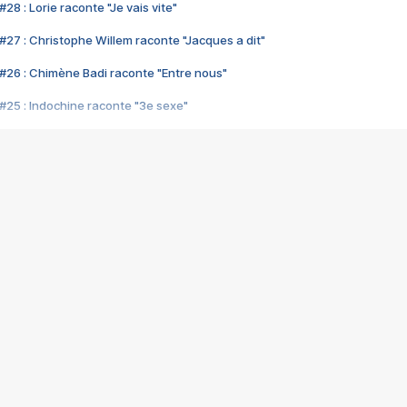
28 : Lorie raconte "Je vais vite"
#27 : Christophe Willem raconte "Jacques a dit"
#26 : Chimène Badi raconte "Entre nous"
#25 : Indochine raconte "3e sexe"
#24 : Zaho raconte "C'est chelou"
#23 : Patrick Bruel raconte "Au café des délices"
#22 : Kyo raconte "Le chemin"
#21 : Nolwenn Leroy raconte "Cassé"
#20 : Patrick Hernandez raconte "Born to be alive"
#19 : Lorie raconte "Près de moi"
#18 : Michael Jones raconte "A nos actes manqués" (avec Jean-Jacque
#17 : Khaled raconte "Aïcha"
#16 : Corneille raconte "Parce qu'on vient de loin"