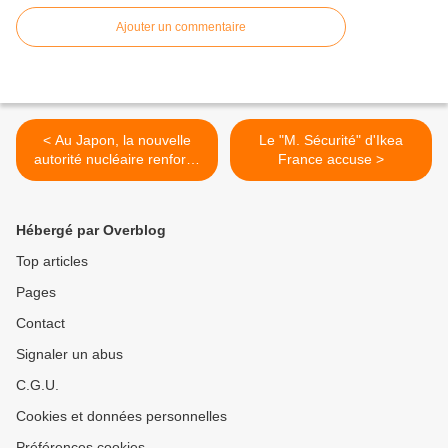
Ajouter un commentaire
< Au Japon, la nouvelle
Le "M. Sécurité" d'Ikea
autorité nucléaire renforce
France accuse >
drastiquement les règles de
sûreté des centrales
Hébergé par Overblog
Top articles
Pages
Contact
Signaler un abus
C.G.U.
Cookies et données personnelles
Préférences cookies