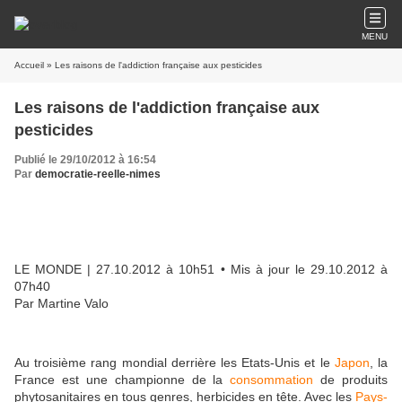
MENU
Accueil
» Les raisons de l'addiction française aux pesticides
Les raisons de l'addiction française aux
pesticides
Publié le 29/10/2012 à 16:54
Par
democratie-reelle-nimes
LE MONDE
| 27.10.2012 à 10h51 • Mis à jour le 29.10.2012 à
07h40
Par Martine Valo
Au troisième rang mondial derrière les Etats-Unis et le
Japon
, la
France est une championne de la
consommation
de produits
phytosanitaires en tous genres, herbicides en tête. Avec les
Pays-