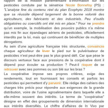
rapport de la mission parlementaire d'information sur les
pesticides conduite par la sénatrice
Nicole Bonnefoy
(PS) :
"
L'analyse fine du contenu réel du plan Ecophyto 2018 montre
que sa réussite dépend largement de la bonne volonté des
agriculteurs, des fabricants et des industriels. Peu d'outils
obligatoires ou coercitifs ont été mis en place.
"
Pour ne
prendre
qu'un exemple, la mobilisation des pouvoirs publics n'a même
pas mis fin aux épandages aériens de pesticides, officiellement
interdits par la loi, mais qui continuent de bénéficier de multiples
dérogations.
Au sein d'une agriculture française très structurée,
convaincre
chaque agriculteur de
lever
le pied sur le pulvérisateur de
pesticides n'est peut-être pas le plus grand défi. Car que pèse le
discours vertueux face aux pressions de la coopérative dont il
dépend pour écouler sa production ? Peut-il
risquer
de se
retrouver
avec ses pommes ou son blé sur les bras ?
La coopérative impose ses propres critères, exige des
rendements, tout en fournissant les conseils et parfois les
pesticides qui permettent d'y
parvenir
. Elle rédige des cahiers des
charges très précis pour répondre aux exigences de la grande
distribution, voire de l'usine agroalimentaire dans laquelle elle a
elle-même souvent des intérêts. Le terme de "coopérative"
désigne en effet des groupements de dimension internationale
aux intérêts diversifiés. Le chiffre d'affaires de In Vivo par