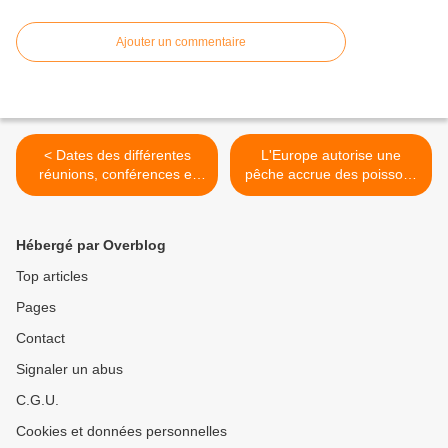
Ajouter un commentaire
< Dates des différentes
L'Europe autorise une
réunions, conférences et
pêche accrue des poissons
débats à venir
des eaux profondes >
Hébergé par Overblog
Top articles
Pages
Contact
Signaler un abus
C.G.U.
Cookies et données personnelles