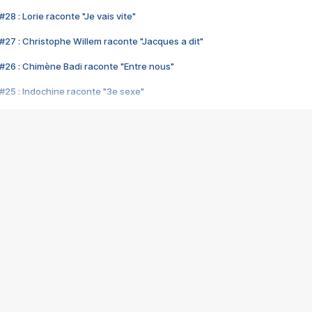
28 : Lorie raconte "Je vais vite"
#27 : Christophe Willem raconte "Jacques a dit"
#26 : Chimène Badi raconte "Entre nous"
#25 : Indochine raconte "3e sexe"
#24 : Zaho raconte "C'est chelou"
#23 : Patrick Bruel raconte "Au café des délices"
#22 : Kyo raconte "Le chemin"
#21 : Nolwenn Leroy raconte "Cassé"
#20 : Patrick Hernandez raconte "Born to be alive"
#19 : Lorie raconte "Près de moi"
#18 : Michael Jones raconte "A nos actes manqués" (avec Jean-Jacque
#17 : Khaled raconte "Aïcha"