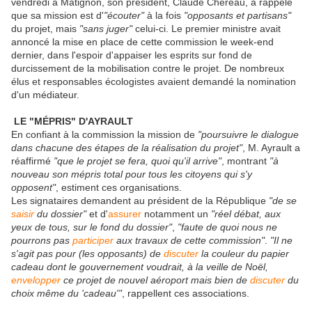
vendredi à Matignon, son président, Claude Chéreau, a rappelé
que sa mission est d'
"écouter"
à la fois
"opposants et partisans"
du projet, mais
"sans juger"
celui-ci. Le premier ministre avait
annoncé la mise en place de cette commission le week-end
dernier, dans l'espoir d'appaiser les esprits sur fond de
durcissement de la mobilisation contre le projet. De nombreux
élus et responsables écologistes avaient demandé la nomination
d'un médiateur.
LE "MÉPRIS" D'AYRAULT
En confiant à la commission la mission de
"poursuivre le dialogue
dans chacune des étapes de la réalisation du projet"
, M. Ayrault a
réaffirmé
"que le projet se fera, quoi qu'il arrive"
, montrant
"à
nouveau son mépris total pour tous les citoyens qui s'y
opposent"
, estiment ces organisations.
Les signataires demandent au président de la République
"de se
saisir
du dossier"
et d'
assurer
notamment un
"réel débat, aux
yeux de tous, sur le fond du dossier"
,
"faute de quoi nous ne
pourrons pas
participer
aux travaux de cette commission"
.
"Il ne
s'agit pas pour (les opposants) de
discuter
la couleur du papier
cadeau dont le gouvernement voudrait, à la veille de Noël,
envelopper
ce projet de nouvel aéroport mais bien de
discuter
du
choix même du 'cadeau'"
, rappellent ces associations.