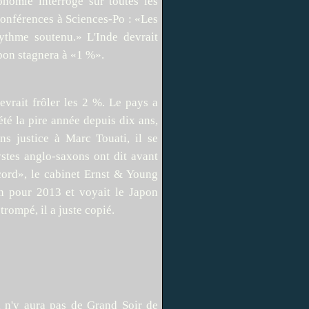
onomie interrogé sur toutes les
conférences à Sciences-Po : «Les
ythme soutenu.» L'Inde devrait
apon stagnera à «1 %».
vrait frôler les 2 %. Le pays a
té la pire année depuis dix ans,
ns justice à Marc Touati, il se
stes anglo-saxons ont dit avant
cord», le cabinet Ernst & Young
n pour 2013 et voyait le Japon
rompé, il a juste copié.
 il n'y aura pas de Grand Soir de