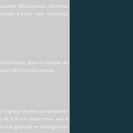
xandre Mirlicourtois, directeur
l'année à venir «une correction
lon la Fnaim, dans un volume de
année 2014 est très morose.
ar l'agence Reuters mi-décembre
 de 9 % sur douze mois, soit 4
ociété générale se distinguaient