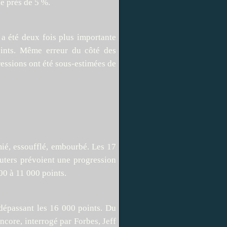
de près de 5 %.
a été deux fois plus importante
points. Même erreur du côté des
ressions ont été sous-estimées de
mié, essoufflé, embourbé. Les 17
uters prévoient une progression
500 à 11 000 points.
dépassant les 16 000 points. Du
ncore, interrogé par Forbes, Jeff