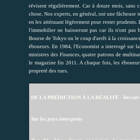
révisent régulièrement. Car à douze mois, sans c
chose. Nos experts, en général, ont une fâcheuse t
en les atténuant légèrement pour rester prudents. 
l'immobilier ne baisseront pas car ils n'ont pas b
Bourse de Tokyo ou le coup d'arrêt à la croissance
éboueurs. En 1984, l'Economist a interrogé sur l
ministres des Finances, quatre patrons de multina
le magazine fin 2011. A chaque fois, les éboueurs 
propreté des rues.
DE LA PRÉDICTION À LA RÉALITÉ - Devait-on 
Sur les pays émergents