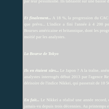
par leur pessimisme. Ils tablaient sur une baisse 
Et finalement...
A 18 %, la progression du CAC 
que prévu... L'indice a fini l'année à 4 200 
Bourses américaine et britannique, dont les prog
moitié par les analystes.
La Bourse de Tokyo
Ils en étaient sûrs...
Le Japon ? A la traîne, ané
analystes interrogés début 2013 par l'agence Re
dérisoire de l'indice Nikkei, qui passerait de 10 
En fait...
Le Nikkei a réalisé une année record, 
jamais-vu depuis trois décennies. Au printemps e