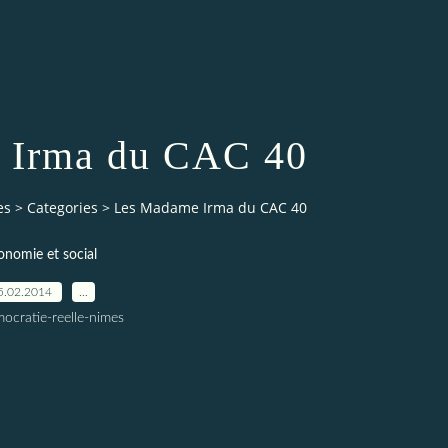
 Irma du CAC 40
es
>
Categories
>
Les Madame Irma du CAC 40
onomie et social
5.02.2014
…
ocratie-reelle-nimes