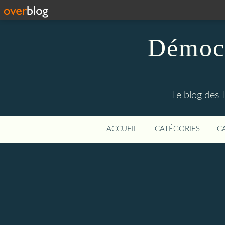
Démocr
Le blog des 
ACCUEIL
CATÉGORIES
C