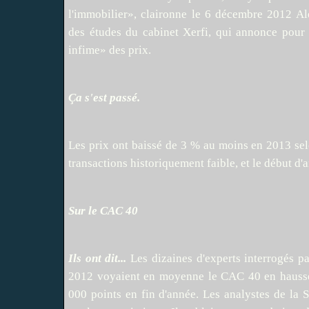
l'immobilier», claironne le 6 décembre 2012 Ale
des études du cabinet Xerfi, qui annonce pour 
infime» des prix.
Ça s'est passé.
Les prix ont baissé de 3 % au moins en 2013 se
transactions historiquement faible, et le début d'
Sur le CAC 40
Ils ont dit...
Les dizaines d'experts interrogés p
2012 voyaient en moyenne le CAC 40 en hausse
000 points en fin d'année. Les analystes de la S