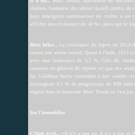
Il a dit...
Marc Touati, spécialiste de macroéc
chaînes, fondateur du cabinet Acdefi, maître de 
pays émergents continueront de croître à un r
afficher une croissance de «6 %», alors que le J
Mais hélas...
La croissance du Japon en 2013 de
connu une année record. Quant à l'Inde, 2013 a é
avec une croissance de 3,7 %. Cela dit, rendo
contente en général de répéter ce que des analy
lui. Goldman Sachs s'attendait à une «année re
envisageait 9,5 % de progression du PIB indie
englué dans le marasme. Marc Touati ne s'est pas t
Sur l'immobilier
C'était écrit...
«Il n'y a pas eu, il n'y a pas et