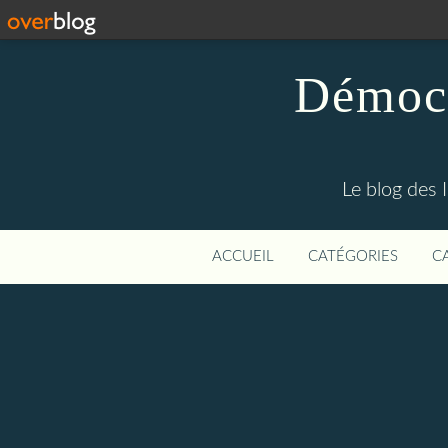
Démocr
Le blog des 
ACCUEIL
CATÉGORIES
C