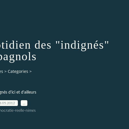
otidien des "indignés"
pagnols
es
>
Categories
>
gnés d'ici et d'ailleurs
3.05.2012
…
ocratie-reelle-nimes