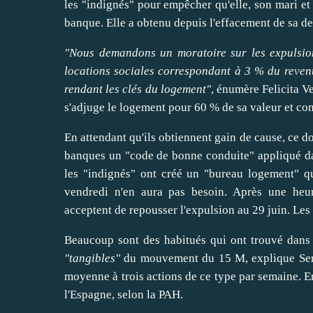
les "indignés" pour empêcher qu'elle, son mari et 
banque. Elle a obtenu depuis l'effacement de sa det
"Nous demandons un moratoire sur les expulsion
locations sociales correspondant à 3 % du reven
rendant les clés du logement"
, énumère Felicita V
s'adjuge le logement pour 60 % de sa valeur et con
En attendant qu'ils obtiennent gain de cause, ce d
banques un "code de bonne conduite" appliqué dan
les "indignés" ont créé un "bureau logement" q
vendredi n'en aura pas besoin. Après une heur
acceptent de
repousser
l'expulsion au 29 juin. Les
Beaucoup sont des habitués qui ont trouvé dans l
"tangibles"
du mouvement du 15 M, explique
Se
moyenne à trois actions de ce type par semaine. E
l'Espagne, selon la PAH.