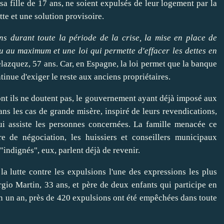
sa fille de 17 ans, ne soient expulsés de leur
logement
par la
te et une solution provisoire.
s durant toute la période de la crise, la mise en place de
u au maximum et une loi qui permette d'
effacer
les dettes en
elazquez, 57 ans. Car, en
Espagne
, la loi permet que la banque
tinue d'
exiger
le reste aux anciens propriétaires.
ont ils ne doutent pas, le gouvernement ayant déjà imposé aux
s les cas de grande misère, inspiré de leurs revendications,
ui assiste les personnes concernées. La famille menacée ce
e de négociation, les huissiers et conseillers municipaux
 "indignés", eux, parlent déjà de
revenir
.
a lutte contre les expulsions l'une des expressions les plus
rgio Martin
, 33 ans, et père de deux enfants qui participe en
n un an, près de 420 expulsions ont été empêchées dans toute