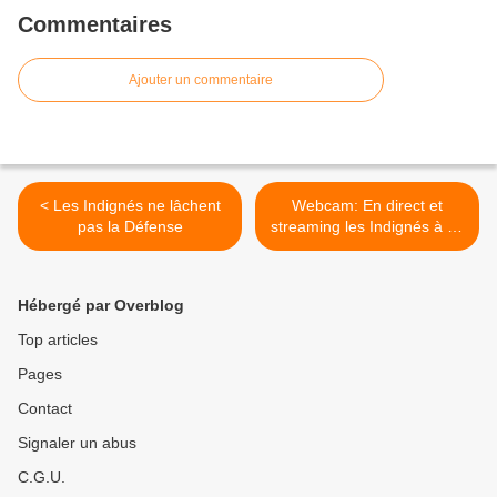
Commentaires
Ajouter un commentaire
< Les Indignés ne lâchent
Webcam: En direct et
pas la Défense
streaming les Indignés à La
Défense >
Hébergé par Overblog
Top articles
Pages
Contact
Signaler un abus
C.G.U.