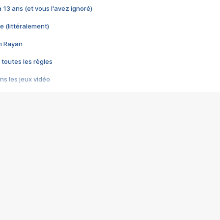
 a 13 ans (et vous l'avez ignoré)
e (littéralement)
im Rayan
 toutes les règles
s les jeux vidéo
us choquant de Rockstar ? - Le scandale BULLY
e plus moche de Steam
du RÊVE tourne au CAUCHEMAR
pendant 8 heures
it… à tort
umiliés par un jeu vidéo
ire - Final Fantasy 8