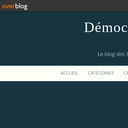
Démocr
Le blog des 
ACCUEIL
CATÉGORIES
C