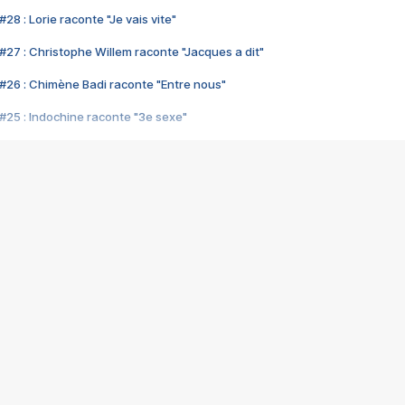
28 : Lorie raconte "Je vais vite"
#27 : Christophe Willem raconte "Jacques a dit"
#26 : Chimène Badi raconte "Entre nous"
#25 : Indochine raconte "3e sexe"
#24 : Zaho raconte "C'est chelou"
#23 : Patrick Bruel raconte "Au café des délices"
#22 : Kyo raconte "Le chemin"
#21 : Nolwenn Leroy raconte "Cassé"
#20 : Patrick Hernandez raconte "Born to be alive"
#19 : Lorie raconte "Près de moi"
#18 : Michael Jones raconte "A nos actes manqués" (avec Jean-Jacque
#17 : Khaled raconte "Aïcha"