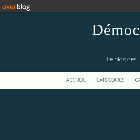
Démocr
Le blog des 
ACCUEIL
CATÉGORIES
C