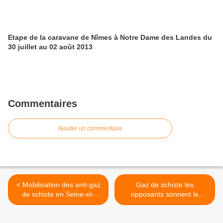
Etape de la caravane de Nîmes à Notre Dame des Landes du
30 juillet au 02 août 2013
Commentaires
Ajouter un commentaire
< Mobilisation des anti-gaz
Gaz de schiste les
de schiste en Seine-et-
opposants sonnent le
Marne
rassemblement à Barjac >