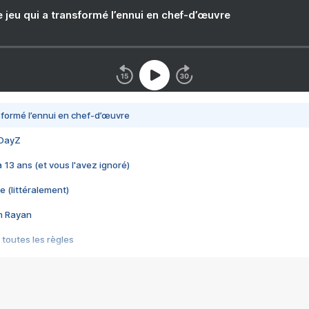
e jeu qui a transformé l’ennui en chef-d’œuvre
nsformé l’ennui en chef-d’œuvre
 DayZ
 a 13 ans (et vous l'avez ignoré)
e (littéralement)
im Rayan
 toutes les règles
s les jeux vidéo
us choquant de Rockstar ? - Le scandale BULLY