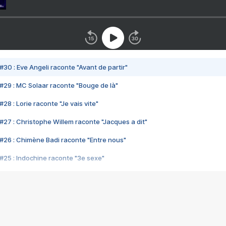
#30 : Eve Angeli raconte "Avant de partir"
#29 : MC Solaar raconte "Bouge de là"
28 : Lorie raconte "Je vais vite"
#27 : Christophe Willem raconte "Jacques a dit"
#26 : Chimène Badi raconte "Entre nous"
#25 : Indochine raconte "3e sexe"
#24 : Zaho raconte "C'est chelou"
#23 : Patrick Bruel raconte "Au café des délices"
#22 : Kyo raconte "Le chemin"