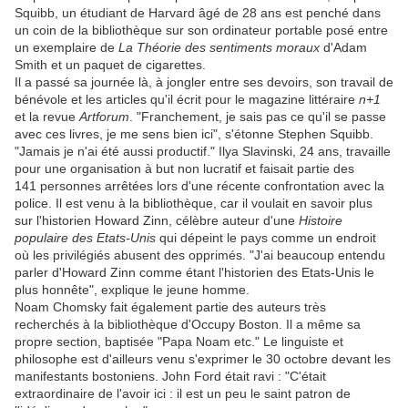
Squibb, un étudiant de Harvard âgé de 28 ans est penché dans
un coin de la bibliothèque sur son ordinateur portable posé entre
un exemplaire de
La Théorie des sentiments moraux
d'Adam
Smith et un paquet de cigarettes.
Il a passé sa journée là, à jongler entre ses devoirs, son travail de
bénévole et les articles qu'il écrit pour le magazine littéraire
n+1
et la revue
Artforum
. "Franchement, je sais pas ce qu'il se passe
avec ces livres, je me sens bien ici", s'étonne Stephen Squibb.
"Jamais je n'ai été aussi productif." Ilya Slavinski, 24 ans, travaille
pour une organisation à but non lucratif et faisait partie des
141 personnes arrêtées lors d'une récente confrontation avec la
police. Il est venu à la bibliothèque, car il voulait en savoir plus
sur l'historien Howard Zinn, célèbre auteur d'une
Histoire
populaire des Etats-Unis
qui dépeint le pays comme un endroit
où les privilégiés abusent des opprimés. "J'ai beaucoup entendu
parler d'Howard Zinn comme étant l'historien des Etats-Unis le
plus honnête", explique le jeune homme.
Noam Chomsky fait également partie des auteurs très
recherchés à la bibliothèque d'Occupy Boston. Il a même sa
propre section, baptisée "Papa Noam etc." Le linguiste et
philosophe est d'ailleurs venu s'exprimer le 30 octobre devant les
manifestants bostoniens. John Ford était ravi : "C'était
extraordinaire de l'avoir ici : il est un peu le saint patron de