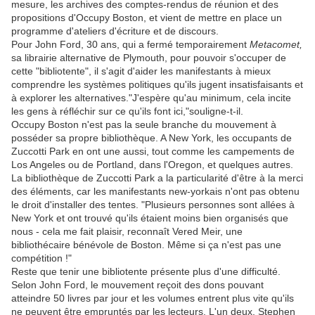
mesure, les archives des comptes-rendus de réunion et des
propositions d'Occupy Boston, et vient de mettre en place un
programme d'ateliers d'écriture et de discours.
Pour John Ford, 30 ans, qui a fermé temporairement
Metacomet,
sa librairie alternative de Plymouth, pour pouvoir s'occuper de
cette "bibliotente", il s'agit d'aider les manifestants à mieux
comprendre les systèmes politiques qu'ils jugent insatisfaisants et
à explorer les alternatives."J'espère qu'au minimum, cela incite
les gens à réfléchir sur ce qu'ils font ici,"souligne-t-il.
Occupy Boston n'est pas la seule branche du mouvement à
posséder sa propre bibliothèque. A New York, les occupants de
Zuccotti Park en ont une aussi, tout comme les campements de
Los Angeles ou de Portland, dans l'Oregon, et quelques autres.
La bibliothèque de Zuccotti Park a la particularité d'être à la merci
des éléments, car les manifestants new-yorkais n'ont pas obtenu
le droit d'installer des tentes. "Plusieurs personnes sont allées à
New York et ont trouvé qu'ils étaient moins bien organisés que
nous - cela me fait plaisir, reconnaît Vered Meir, une
bibliothécaire bénévole de Boston. Même si ça n'est pas une
compétition !"
Reste que tenir une bibliotente présente plus d'une difficulté.
Selon John Ford, le mouvement reçoit des dons pouvant
atteindre 50 livres par jour et les volumes entrent plus vite qu'ils
ne peuvent être empruntés par les lecteurs. L'un deux, Stephen