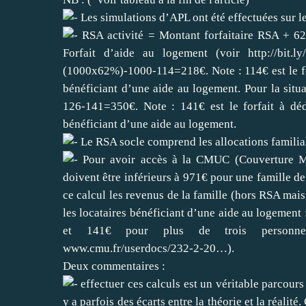
Les simulations d’APL ont été effectuées sur le
RSA activité = Montant forfaitaire RSA + 62
Forfait d’aide au logement (voir
http://bit.
(1000x62%)-1000-114=218€. Note : 114€ est le fo
bénéficiant d’une aide au logement. Pour la si
126-141=350€. Note : 141€ est le forfait à dé
bénéficiant d’une aide au logement.
Le RSA socle comprend les allocations familia
Pour avoir accès à la CMUC (Couverture Ma
doivent être inférieurs à 971€ pour une famille d
ce calcul les revenus de la famille (hors RSA mais
les locataires bénéficiant d’une aide au logemen
et 141€ pour plus de trois person
www.cmu.fr/userdocs/232-2-20…
).
Deux commentaires :
effectuer ces calculs est un véritable parcour
y a parfois des écarts entre la théorie et la réal