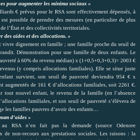
isses pour augmenter les minima sociaux »
lliards € prévus pour le RSA sont effectivement dépensés, à
l est possible de prendre des mesures (en particulier de plus
de l’État et des collectivités territoriales.
r des aides et des allocations. »
t vivre dignement en famille ; une famille proche du seuil de
grandit. Démonstration pour une famille de deux enfants. Le
e pauvreté à 60% du revenu médian) x (1+0,5+0,3+0,3)= 2003 €
venus (y compris allocations familiales). Elle se situe juste
enfant survient, son seuil de pauvreté deviendra 954 € x
t augmentés de 161 € d’allocations familiales, soit 2261 €.
ur tout nouvel enfant, le revenu de la famille (en l’absence
allocations familiales, et son seuil de pauvreté s’élèvera de
age les familles pauvres d’avoir des enfants…
imum d’aides »
es au RSA n’en fait pas la demande (source Odenore
ux de non-recours aux prestations sociales. Les raisons : la