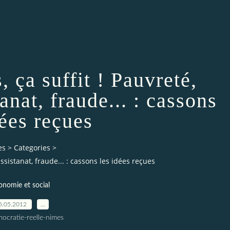
, ça suffit ! Pauvreté,
anat, fraude... : cassons
dées reçues
es
>
Categories
>
assistanat, fraude... : cassons les idées reçues
onomie et social
5.05.2012
…
ocratie-reelle-nimes