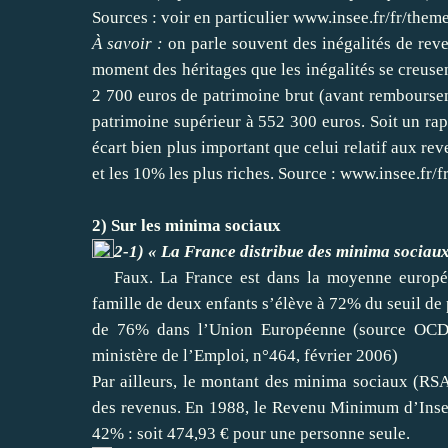
Sources : voir en particulier
www.insee.fr/fr/them
À savoir :
on parle souvent des inégalités de reve
moment des héritages que les inégalités se creuse
2 700 euros de patrimoine brut (avant rembourse
patrimoine supérieur à 552 300 euros. Soit un rap
écart bien plus important que celui relatif aux re
et les 10% les plus riches. Source :
www.insee.fr/
2) Sur les minima sociaux
2-1) « La France distribue des minima sociaux
Faux. La France est dans la moyenne europé
famille de deux enfants s’élève à 72% du seuil de
de 76% dans l’Union Européenne (source OCDE,
ministère de l’Emploi, n°464, février 2006)
Par ailleurs, le montant des minima sociaux (R
des revenus. En 1988, le Revenu Minimum d’Inser
42% : soit 474,93 € pour une personne seule.