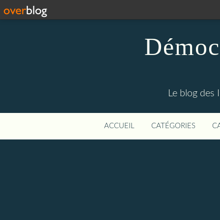
Démocr
Le blog des 
ACCUEIL
CATÉGORIES
C