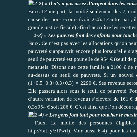
2-2) « Il n’y a pas assez d’argent dans les ca
Faux. D’une part, la moitié seulement des 7,5 mi
cause des non-recours (voir 2-4). D’autre part, i
grande justice fiscale) afin d’accroître les recettes 
2-3) « Les pauvres font des enfants pour touche
Faux. Ce n’est pas avec les allocations qu’on peu
pauvreté s’appauvrit encore plus lorsqu’elle s’a
seuil de pauvreté est pour elle de 954 € (seuil d
mensuels. Disons que cette famille a 2100 € de re
au-dessus du seuil de pauvreté. Si un nouvel 
(1+0,5+0,3+0,3+0,3) = 2290 €. Ses revenus seron
Elle passera alors sous le seuil de pauvreté. Po
d’autre variation de revenu) s’élèvera de 161 € d’
0,3x954 € soit 286 €. C’est ainsi que l’on décour
2-4) « Les gens font tout pour toucher le max
Faux. La moitié des personnes éligibl
http://bit.ly/zfPwiI
). Voir aussi 6-4) pour les ta