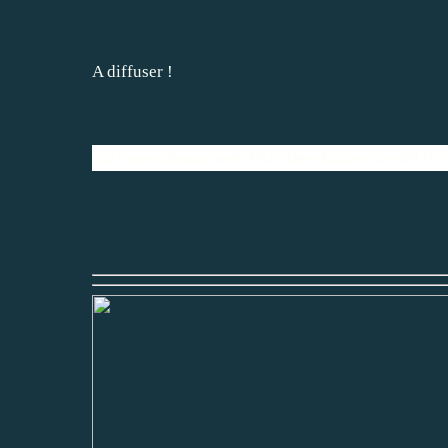
A diffuser !
http://www.atd-quartmonde.fr/Les-idees-fausses-ca-suffit.html