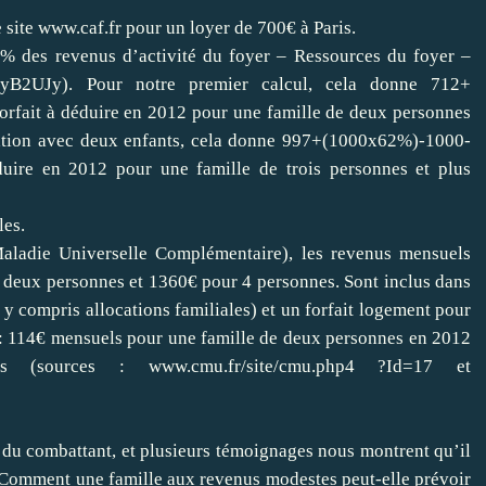
 site
www.caf.fr
pour un loyer de 700€ à Paris.
% des revenus d’activité du foyer – Ressources du foyer –
ly/yB2UJy
). Pour notre premier calcul, cela donne 712+
rfait à déduire en 2012 pour une famille de deux personnes
tuation avec deux enfants, cela donne 997+(1000x62%)-1000-
duire en 2012 pour une famille de trois personnes et plus
les.
ladie Universelle Complémentaire), les revenus mensuels
e deux personnes et 1360€ pour 4 personnes. Sont inclus dans
 y compris allocations familiales) et un forfait logement pour
t : 114€ mensuels pour une famille de deux personnes en 2012
nes (sources :
www.cmu.fr/site/cmu.php4 ?Id=17
et
s du combattant, et plusieurs témoignages nous montrent qu’il
ité. Comment une famille aux revenus modestes peut-elle prévoir