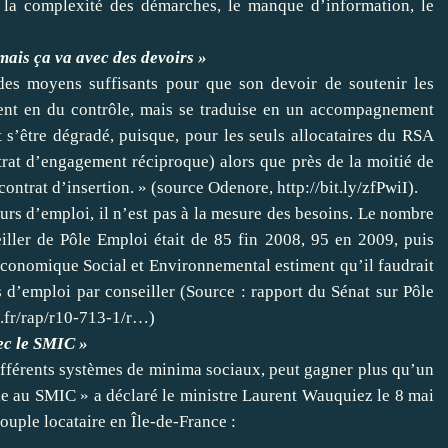
 la complexité des démarches, le manque d’information, le
mais ça va avec des devoirs »
 des moyens suffisants pour que son devoir de soutenir les
ment en du contrôle, mais se traduise en un accompagnement
t s’être dégradé, puisque, pour les seuls allocataires du RSA
ntrat d’engagement réciproque) alors que près de la moitié de
contrat d’insertion. » (source Odenore,
http://bit.ly/zfPwiI
).
rs d’emploi, il n’est pas à la mesure des besoins. Le nombre
ller de Pôle Emploi était de 85 fin 2008, 95 en 2009, puis
Économique Social et Environnemental estiment qu’il faudrait
 d’emploi par conseiller (Source : rapport du Sénat sur Pôle
.fr/rap/r10-713-1/r…
)
ec le SMIC »
ifférents systèmes de minima sociaux, peut gagner plus qu’un
lle au SMIC » a déclaré le ministre Laurent Wauquiez le 8 mai
ouple locataire en Île-de-France :