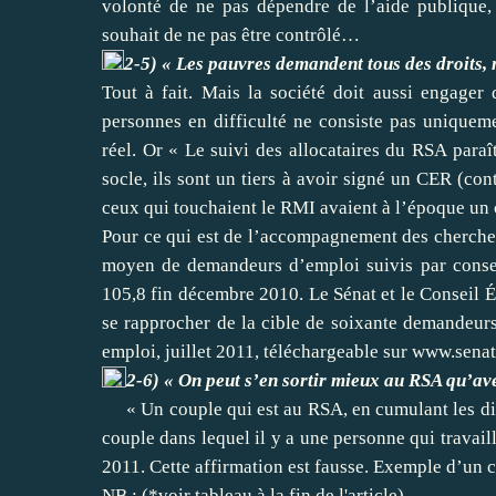
volonté de ne pas dépendre de l’aide publique,
souhait de ne pas être contrôlé…
2-5) « Les pauvres demandent tous des droits, 
Tout à fait. Mais la société doit aussi engager
personnes en difficulté ne consiste pas unique
réel. Or « Le suivi des allocataires du RSA paraî
socle, ils sont un tiers à avoir signé un CER (co
ceux qui touchaient le RMI avaient à l’époque un 
Pour ce qui est de l’accompagnement des chercheu
moyen de demandeurs d’emploi suivis par consei
105,8 fin décembre 2010. Le Sénat et le Conseil 
se rapprocher de la cible de soixante demandeurs
emploi, juillet 2011, téléchargeable sur
www.senat
2-6) « On peut s’en sortir mieux au RSA qu’av
« Un couple qui est au RSA, en cumulant les d
couple dans lequel il y a une personne qui travai
2011. Cette affirmation est fausse. Exemple d’un c
NB : (*voir tableau à la fin de l'article)