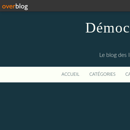
Démocr
Le blog des 
ACCUEIL
CATÉGORIES
C