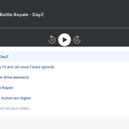
 Battle Royale - DayZ
 DayZ
 a 13 ans (et vous l'avez ignoré)
e (littéralement)
im Rayan
 toutes les règles
s les jeux vidéo
us choquant de Rockstar ? - Le scandale BULLY