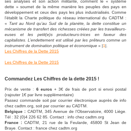
ses analyses et son action militante, comment le « système
dette » soumet de la même manière les peuples des pays en
développement et ceux des pays les plus industrialisés. Comme
l’établit la Charte politique du réseau international du CADTM :
«
Tant au Nord qu’au Sud de la planète, la dette constitue un
mécanisme de transfert des richesses créées par les travailleurs-
euses et les petit(e)s producteurs-trices en faveur des
capitalistes. L’endettement est utilisé par les prêteurs comme un
instrument de domination politique et économique
» |
1
|.
Les Chiffres de la Dette 2015
Les Chiffres de la Dette 2015
Commandez Les Chiffres de la dette 2015 !
Prix de vente :
6 euros
+ 3€ de frais de port si envoi postal
(rajouter 1€ par livre supplémentaire)
Passez commande soit par courrier électronique auprès de info
chez
cadtm.org, soit par courrier au CADTM.
Belgique :
CADTM, 345 Avenue de l’Observatoire, 4000 Liège.
Tél : 32 (0)4 226 62 85. Contact : info
chez
cadtm.org
France :
CADTM, 21 rue de la Feularde, 45800 St Jean de
Braye. Contact : france
chez
cadtm.org