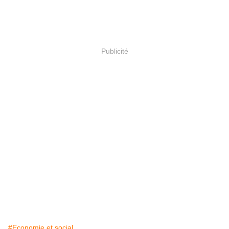
Publicité
#Economie et social