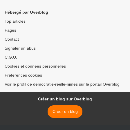
Centrale Européenne - On
reprend leur fête en main ! (
Hébergé par Overblog
1,3 milliards d’euros ont été
dépensés pour construire
Top articles
ce nouve
Pages
Contact
Signaler un abus
C.G.U.
Cookies et données personnelles
Préférences cookies
Voir le profil de democratie-reelle-nimes sur le portail Overblog
Créer un blog sur Overblog
Créer un blog