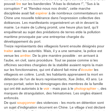
pouvait
lire
sur les banderoles "A bas la dictature !", "Sus à la
corruption !" et "Rendez-nous nos droits", cette marche
disciplinée avait fait
espérer
à de nombreux commentateurs en
Chine une nouvelle tolérance dans l'expression collective des
doléances. Les manifestants organisèrent un sit-in devant la
mairie. Le maire de Lufeng promit, une heure plus tard, qu'il
enquêterait au sujet des prédations de terres etde la pollution
maritime provoquée par une entreprise chargée du
développement du port.
Treize représentants des villageois furent ensuite désignés pour
traiter
avec les autorités. Mais, il y a une semaine, la police est
venue les
arrêter
. De la pire manière possible : en arrivant à
l'aube, en civil, sans procédure. Tout se passe comme si les
officines secrètes chargées de la stabilité avaient repris la main
sur les fonctionnaires, qui ont d'abord fait mine d'
écouter
les
villageois en colère. Lundi, les habitants apprenaient la mort en
détention de l'un de leurs représentants, Xue Jinbo, 43 ans. Le
corps portait, selon les témoignages des membres de la famille
qui ont été autorisés à le
voir
- mais pas à le
photographier
-, des
marques de strangulation, des hématomes. Les ongles étaient
enfoncés.
De quoi
soupçonner
des violences - les morts en détention sont
un sujet d'indignation récurrent en Chine. Le village s'est déclaré