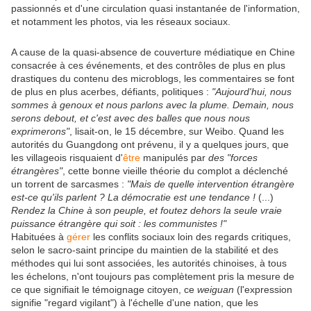
passionnés et d'une circulation quasi instantanée de l'information,
et notamment les photos, via les réseaux sociaux.
A cause de la quasi-absence de couverture médiatique en Chine
consacrée à ces événements, et des contrôles de plus en plus
drastiques du contenu des microblogs, les commentaires se font
de plus en plus acerbes, défiants, politiques :
"Aujourd'hui, nous
sommes à genoux et nous parlons avec la plume. Demain, nous
serons debout, et c'est avec des balles que nous nous
exprimerons"
, lisait-on, le 15 décembre, sur Weibo. Quand les
autorités du Guangdong ont prévenu, il y a quelques jours, que
les villageois risquaient d'
être
manipulés par
des "forces
étrangères"
, cette bonne vieille théorie du complot a déclenché
un torrent de sarcasmes :
"Mais de quelle intervention étrangère
est-ce qu'ils parlent ? La démocratie est une tendance !
(...)
Rendez la Chine à son peuple, et foutez dehors la seule vraie
puissance étrangère qui soit : les communistes !"
Habituées à
gérer
les conflits sociaux loin des regards critiques,
selon le sacro-saint principe du maintien de la stabilité et des
méthodes qui lui sont associées, les autorités chinoises, à tous
les échelons, n'ont toujours pas complètement pris la mesure de
ce que signifiait le témoignage citoyen, ce
weiguan
(l'expression
signifie "regard vigilant") à l'échelle d'une nation, que les