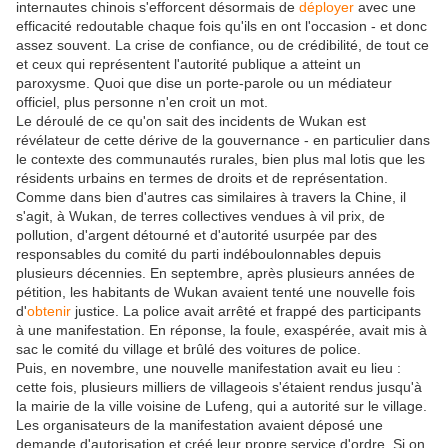
internautes chinois s'efforcent désormais de
déployer
avec une
efficacité redoutable chaque fois qu'ils en ont l'occasion - et donc
assez souvent. La crise de confiance, ou de crédibilité, de tout ce
et ceux qui représentent l'autorité publique a atteint un
paroxysme. Quoi que dise un porte-parole ou un médiateur
officiel, plus personne n'en croit un mot.
Le déroulé de ce qu'on sait des incidents de Wukan est
révélateur de cette dérive de la gouvernance - en particulier dans
le contexte des communautés rurales, bien plus mal lotis que les
résidents urbains en termes de droits et de représentation.
Comme dans bien d'autres cas similaires à travers la Chine, il
s'agit, à Wukan, de terres collectives vendues à vil prix, de
pollution, d'argent détourné et d'autorité usurpée par des
responsables du comité du parti indéboulonnables depuis
plusieurs décennies. En septembre, après plusieurs années de
pétition, les habitants de Wukan avaient tenté une nouvelle fois
d'
obtenir
justice. La police avait arrêté et frappé des participants
à une manifestation. En réponse, la foule, exaspérée, avait mis à
sac le comité du village et brûlé des voitures de police.
Puis, en novembre, une nouvelle manifestation avait eu lieu :
cette fois, plusieurs milliers de villageois s'étaient rendus jusqu'à
la mairie de la ville voisine de Lufeng, qui a autorité sur le village.
Les organisateurs de la manifestation avaient déposé une
demande d'autorisation et créé leur propre service d'ordre. Si on