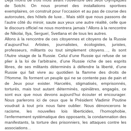
de Sotchi. On nous promet des installations sportives
exemplaires, on construit pour l’occasion et au pas de course des
autoroutes, des hôtels de luxe... Mais sitôt que nous passons de
l’autre côté du miroir, saute aux yeux une autre réalité, celle que
le discours officiel ne nous montrera jamais ! Allons à la rencontre
de Nikolai, Ilya, Sergueï, Svetlana et de tous les autres.
Allons à la rencontre de ces citoyennes et citoyens de la Russie
d’aujourd’hui. Artistes, journalistes, écologistes, juristes,
professeurs, militants ou tout simplement citoyens…, ils sont
l’Autre visage de la Russie. Celui d’une Russie qui refuse de se
plier à la loi de l’arbitraire, d’une Russie riche de ses esprits
libres, de ses militants déterminés à défendre la liberté, d’une
Russie qui fait vivre au quotidien la flamme des droits de
l’Homme. Ils forment un peuple qui ne se contente pas de pain et
de Jeux pour exister. Harcelés, stigmatisés, emprisonnés,
torturés, mais tout autant déterminés, opiniâtres, engagés, ce
sont eux que nous devons aujourd’hui écouter et encourager.
Nous parlerons ici de ceux que le Président Vladimir Poutine
voudrait à tout prix nous faire oublier. Nous dénoncerons le
racisme, les nouvelles lois liberticides, l’homophobie,
l’enfermement systématique des opposants, la condamnation des
manifestants, la torture des prisonniers, les attaques contre les
associations...