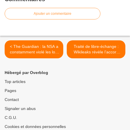
Ajouter un commentaire
< The Guardian : la NSA a
Traité de libre-échange :
constamment violé les lois
Wikileaks révèle l’accord
pour capter des données
secret visant à protéger les
intérêts des multinationales
>
Hébergé par Overblog
Top articles
Pages
Contact
Signaler un abus
C.G.U.
Cookies et données personnelles