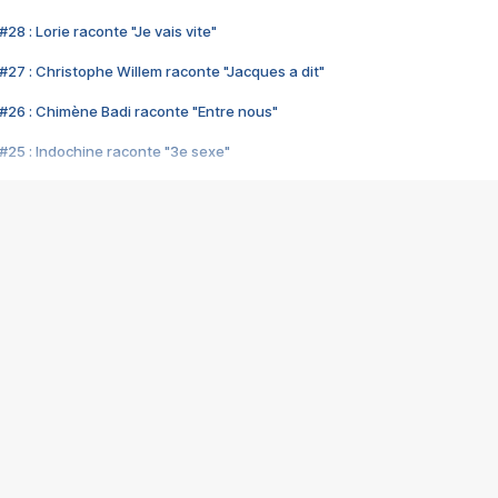
28 : Lorie raconte "Je vais vite"
#27 : Christophe Willem raconte "Jacques a dit"
#26 : Chimène Badi raconte "Entre nous"
#25 : Indochine raconte "3e sexe"
#24 : Zaho raconte "C'est chelou"
#23 : Patrick Bruel raconte "Au café des délices"
#22 : Kyo raconte "Le chemin"
#21 : Nolwenn Leroy raconte "Cassé"
#20 : Patrick Hernandez raconte "Born to be alive"
#19 : Lorie raconte "Près de moi"
#18 : Michael Jones raconte "A nos actes manqués" (avec Jean-Jacque
#17 : Khaled raconte "Aïcha"