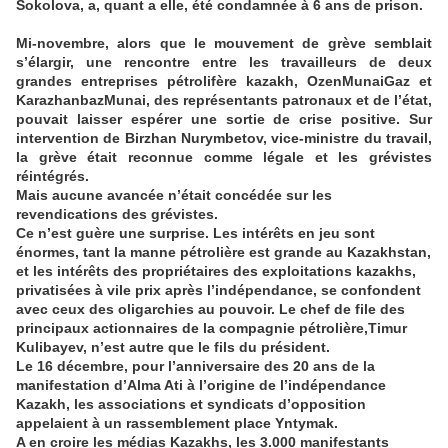
Sokolova, a, quant a elle, été condamnée à 6 ans de prison.
Mi-novembre, alors que le mouvement de grève semblait
s’élargir, une rencontre entre les travailleurs de deux
grandes entreprises pétrolifère kazakh, OzenMunaiGaz et
KarazhanbazMunai, des représentants patronaux et de l’état,
pouvait laisser espérer une sortie de crise positive. Sur
intervention de Birzhan Nurymbetov, vice-ministre du travail,
la grève était reconnue comme légale et les grévistes
réintégrés.
Mais aucune avancée n’était concédée sur les
revendications des grévistes.
Ce n’est guère une surprise. Les intérêts en jeu sont
énormes, tant la manne pétrolière est grande au Kazakhstan,
et les intérêts des propriétaires des exploitations kazakhs,
privatisées à vile prix après l’indépendance, se confondent
avec ceux des oligarchies au pouvoir. Le chef de file des
principaux actionnaires de la compagnie pétrolière,Timur
Kulibayev, n’est autre que le fils du président.
Le 16 décembre, pour l’anniversaire des 20 ans de la
manifestation d’Alma Ati à l’origine de l’indépendance
Kazakh, les associations et syndicats d’opposition
appelaient à un rassemblement place Yntymak.
A en croire les médias Kazakhs, les 3.000 manifestants