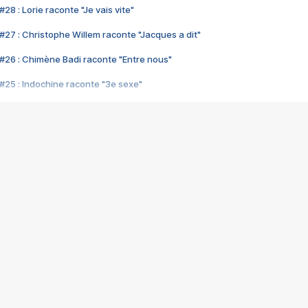
28 : Lorie raconte "Je vais vite"
#27 : Christophe Willem raconte "Jacques a dit"
#26 : Chimène Badi raconte "Entre nous"
#25 : Indochine raconte "3e sexe"
#24 : Zaho raconte "C'est chelou"
#23 : Patrick Bruel raconte "Au café des délices"
#22 : Kyo raconte "Le chemin"
#21 : Nolwenn Leroy raconte "Cassé"
#20 : Patrick Hernandez raconte "Born to be alive"
#19 : Lorie raconte "Près de moi"
#18 : Michael Jones raconte "A nos actes manqués" (avec Jean-Jacque
#17 : Khaled raconte "Aïcha"
#16 : Corneille raconte "Parce qu'on vient de loin"