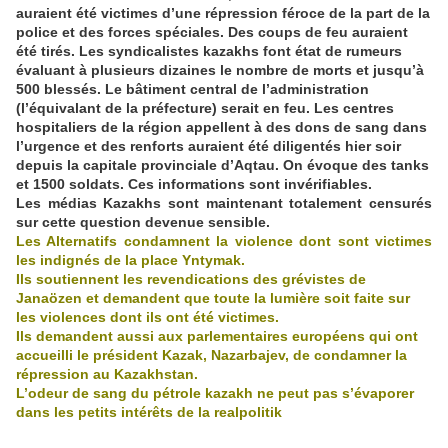
auraient été victimes d’une répression féroce de la part de la
police et des forces spéciales. Des coups de feu auraient
été tirés. Les syndicalistes kazakhs font état de rumeurs
évaluant à plusieurs dizaines le nombre de morts et jusqu’à
500 blessés. Le bâtiment central de l’administration
(l’équivalant de la préfecture) serait en feu. Les centres
hospitaliers de la région appellent à des dons de sang dans
l’urgence et des renforts auraient été diligentés hier soir
de
puis la capitale provinciale d’Aqtau. On évoque des tanks
et 1500 soldats. Ces informations sont invérifiables.
Les médias Kazakhs sont maintenant totalement censurés
sur cette question devenue sensible.
Les Alternatifs condamnent la violence dont sont victimes
les indignés de la place Yntymak.
Ils soutiennent les revendications des grévistes de
Janaözen et demandent que toute la lumière soit faite sur
les violences dont ils ont été victimes.
Ils demandent aussi aux parlementaires européens qui ont
accueilli le président Kazak, Nazarbajev, de condamner la
répression au Kazakhstan.
L’odeur de sang du pétrole kazakh ne peut pas s’évaporer
dans les petits intérêts de la realpolitik