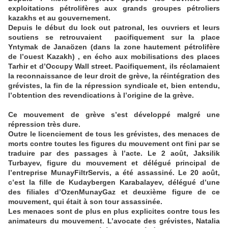
exploitations pétrolifères aux grands groupes pétroliers
kazakhs et au gouvernement.
Depuis le début du lock out patronal, les ouvriers et leurs
soutiens se retrouvaient
pacifiquement sur la place
Yntymak de Janaözen (dans la zone hautement pétrolifère
de l’ouest Kazakh) , en écho aux mobilisations des places
Tarhir et d’Occupy Wall street. Pacifiquement, ils réclamaient
la reconnaissance de leur droit de grève, la réintégration des
grévistes, la fin de la répression syndicale et, bien entendu,
l’obtention des revendications à l’origine de la grève.
Ce mouvement de grève s’est développé malgré une
répression très dure.
Outre le licenciement de tous les grévistes, des menaces de
morts contre toutes les figures du mouvement ont fini par se
traduire par des passages à l’acte. Le 2 août, Jaksilik
Turbayev, figure du mouvement et délégué principal de
l’entreprise MunayFiltrServis, a été assassiné. Le 20 août,
c’est la fille de Kudaybergen Karabalayev, délégué d’une
des filiales d’OzenMunayGaz et deuxième figure de ce
mouvement, qui était à son tour assassinée.
Les menaces sont de plus en plus explicites contre tous les
animateurs du mouvement. L’avocate des grévistes, Natalia