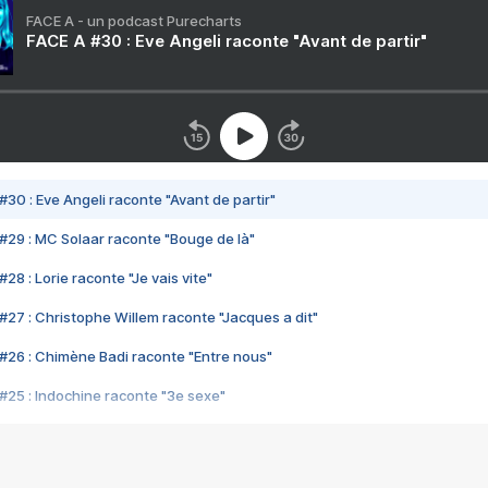
FACE A - un podcast Purecharts
FACE A #30 : Eve Angeli raconte "Avant de partir"
#30 : Eve Angeli raconte "Avant de partir"
#29 : MC Solaar raconte "Bouge de là"
28 : Lorie raconte "Je vais vite"
#27 : Christophe Willem raconte "Jacques a dit"
#26 : Chimène Badi raconte "Entre nous"
#25 : Indochine raconte "3e sexe"
#24 : Zaho raconte "C'est chelou"
#23 : Patrick Bruel raconte "Au café des délices"