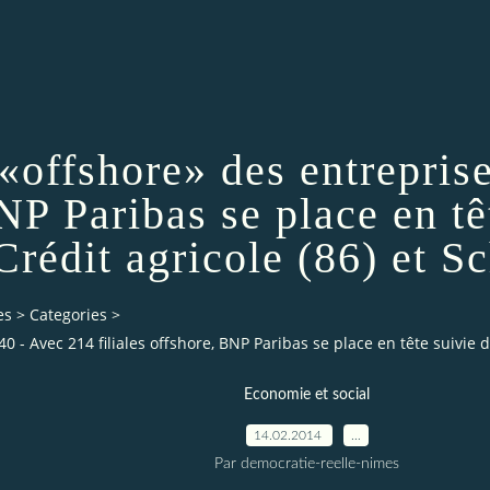
s «offshore» des entrepri
BNP Paribas se place en 
Crédit agricole (86) et S
es
>
Categories
>
0 - Avec 214 filiales offshore, BNP Paribas se place en tête suivie d
Economie et social
14.02.2014
…
Par democratie-reelle-nimes