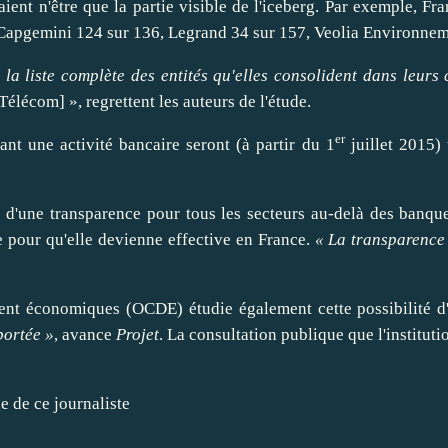
aient n'
être
que la partie visible de l'iceberg. Par exemple,
Fra
Capgemini
124 sur 136,
Legrand
34 sur 157, Veolia Environnem
 la liste complète des entités qu'elles consolident dans leurs
élécom] », regrettent les auteurs de l'étude.
er
ant une activité bancaire seront (à
partir
du 1
juillet 2015)
e d'une transparence pour tous les secteurs au-delà des banque
 pour qu'elle devienne effective en France.
« La transparence 
ent économiques (OCDE) étudie également cette possibilité d
portée »
, avance
Projet
. La consultation publique que l'institutio
ge de ce journaliste