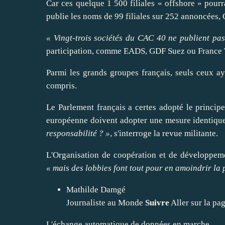
Car ces quelque 1 500 filiales « offshore » pourr
publie les noms de 99 filiales sur 252 annoncées,
« Vingt-trois sociétés du CAC 40 ne publient pas
participation, comme
EADS
,
GDF Suez
ou France T
Parmi les grands groupes français, seuls ceux ay
compris.
Le Parlement français a certes adopté le princip
européenne
doivent
adopter
une mesure identique
responsabilité ? »
, s'interroge la revue militante.
L'Organisation de coopération et de développem
« mais des lobbies font tout pour en
amoindrir
la 
Mathilde Damgé
Journaliste au Monde
Suivre
Aller sur la pa
L'échange automatique de données en marche