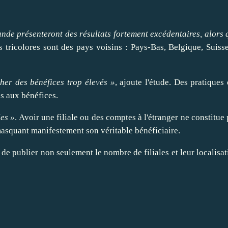
ande
présenteront des résultats fortement excédentaires, alors 
s tricolores sont des pays voisins :
Pays-Bas
,
Belgique
,
Suiss
cher
des bénéfices trop élevés »
, ajoute l'étude. Des pratiques
és aux bénéfices.
les »
.
Avoir
une filiale ou des comptes à l'étranger ne constitue
 masquant manifestement son véritable bénéficiaire.
t de
publier
non seulement le nombre de filiales et leur localisat