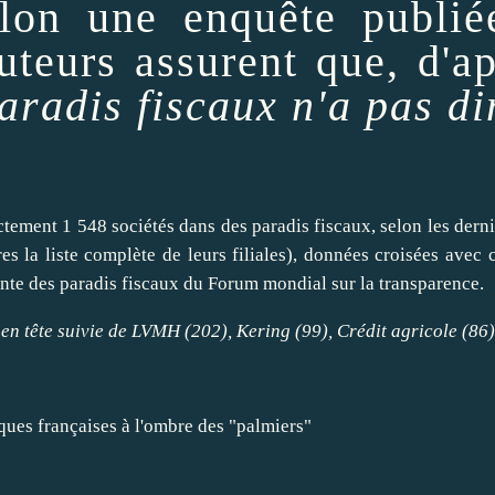
selon une
enquête publié
teurs assurent que, d'a
aradis fiscaux n'a pas d
actement 1 548
société
s dans des paradis fiscaux, selon les dern
es la liste complète de leurs filiales), données croisées avec c
ente des paradis fiscaux du
Forum mondial sur la transparence
.
en tête suivie de
LVMH
(202),
Kering
(99),
Crédit agricole
(86)
nques françaises à l'ombre des "palmiers"