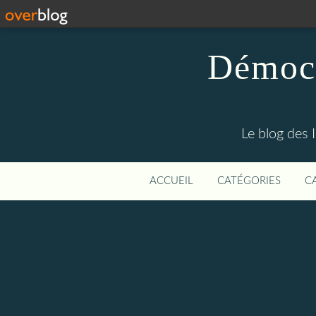
Démocr
Le blog des 
ACCUEIL
CATÉGORIES
C