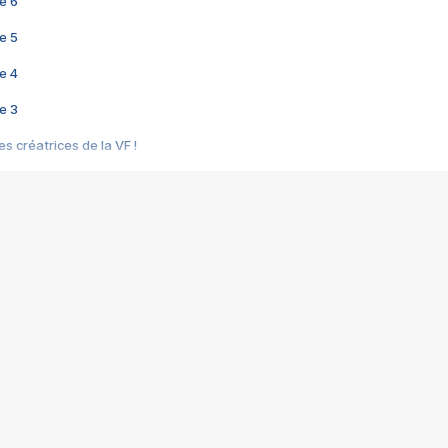
e 6
e 5
e 4
e 3
s créatrices de la VF !
e 2
e 1
e Mektoub My Love arrive enfin ! Rencontre avec Shaïn Boumedine et Sal
i : après Toni en famille
elle réalise le bouleversant Dites lui que je l'aime
ais ! Rencontre autour de Vie privée de Rebecca Zlotowski
 de Marguerite, Grave... Rencontre avec Ella Rumpf
 Les Rêveurs, un film intime sur la santé mentale