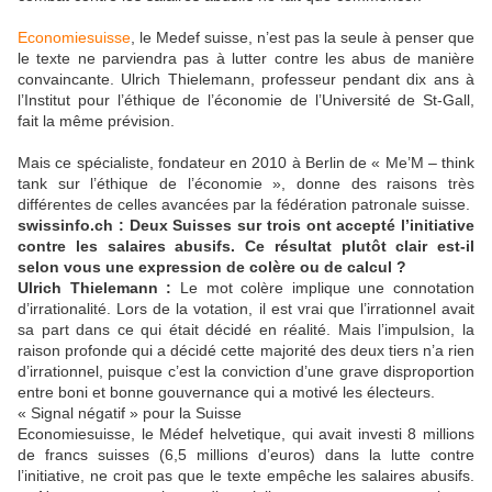
Economiesuisse
, le Medef suisse, n’est pas la seule à penser que
le texte ne parviendra pas à lutter contre les abus de manière
convaincante. Ulrich Thielemann, professeur pendant dix ans à
l’Institut pour l’éthique de l’économie de l’Université de St-Gall,
fait la même prévision.
Mais ce spécialiste, fondateur en 2010 à Berlin de « Me’M – think
tank sur l’éthique de l’économie », donne des raisons très
différentes de celles avancées par la fédération patronale suisse.
swissinfo.ch : Deux Suisses sur trois ont accepté l’initiative
contre les salaires abusifs. Ce résultat plutôt clair est-il
selon vous une expression de colère ou de calcul ?
Ulrich Thielemann :
Le mot colère implique une connotation
d’irrationalité. Lors de la votation, il est vrai que l’irrationnel avait
sa part dans ce qui était décidé en réalité. Mais l’impulsion, la
raison profonde qui a décidé cette majorité des deux tiers n’a rien
d’irrationnel, puisque c’est la conviction d’une grave disproportion
entre boni et bonne gouvernance qui a motivé les électeurs.
« Signal négatif » pour la Suisse
Economiesuisse, le Médef helvetique, qui avait investi 8 millions
de francs suisses (6,5 millions d’euros) dans la lutte contre
l’initiative, ne croit pas que le texte empêche les salaires abusifs.