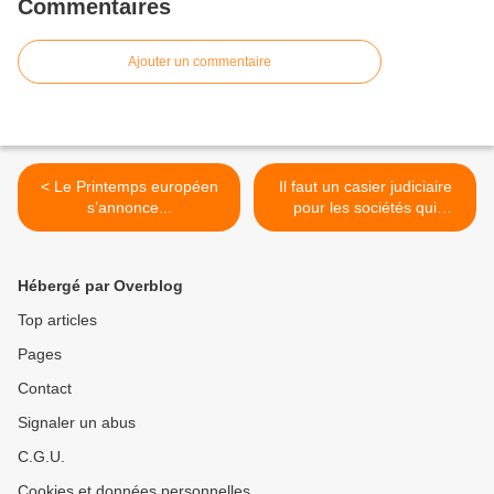
Commentaires
Ajouter un commentaire
< Le Printemps européen
Il faut un casier judiciaire
s’annonce...
pour les sociétés qui
arnaquent les salariés >
Hébergé par Overblog
Top articles
Pages
Contact
Signaler un abus
C.G.U.
Cookies et données personnelles