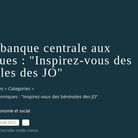
 banque centrale aux
ues : "Inspirez-vous des
les des JO"
es
>
Categories
>
anniques : "Inspirez-vous des bénévoles des JO"
onomie et social
3.08.2012
…
ocratie-reelle-nimes