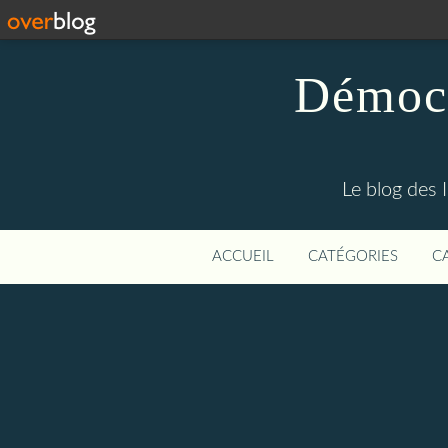
Démocr
Le blog des 
ACCUEIL
CATÉGORIES
C