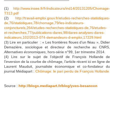
(1)
http://www.insee.fr/fr/indicateurs/ind14/20131205/Chomage-
T313.pdf
(2)
http://travail-emploi.gouv.fr/etudes-recherches-statistiques-
de,76/statistiques,78/chomage,79/les-indicateurs-
conjoncturels,264/etudes-recherches-statistiques-de,76/etudes-
et-recherches,77/publications-dares,98/dares-analyses-dares-
indicateurs,102/2013-074-demandeurs-d-emploi,17229.html
(3) Lire en particulier : « Les frontières floues d’un fléau », Didier
Demazière, sociologue et directeur de recherche au CNRS,
Alternatives économiques
, hors-série n°99, 1er trimestre 2014.
(4) Lire sur le sujet de l’objectif de François Hollande de
l’inversion de la courbe de chômage, l’article récent ici en ligne de
Laurent Mauduit, journaliste économique et co-fondateur du
journal Médiapart :
Chômage: le pari perdu de François Hollande
Source :
http://blogs.mediapart.fr/blog/yves-besancon