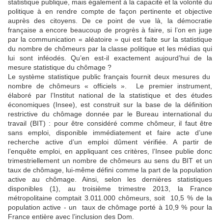
statistique publique, mais également à la capacité et la volonté du
politique à en rendre compte de façon pertinente et objective
auprès des citoyens. De ce point de vue là, la démocratie
française a encore beaucoup de progrès à faire, si l’on en juge
par la communication « aléatoire » qui est faite sur la statistique
du nombre de chômeurs par la classe politique et les médias qui
lui sont inféodés. Qu’en est-il exactement aujourd’hui de la
mesure statistique du chômage ?
Le système statistique public français fournit deux mesures du
nombre de chômeurs « officiels ». Le premier instrument,
élaboré par l’Institut national de la statistique et des études
économiques (Insee), est construit sur la base de la définition
restrictive du chômage donnée par le Bureau international du
travail (BIT) : pour être considéré comme chômeur, il faut être
sans emploi, disponible immédiatement et faire acte d’une
recherche active d’un emploi dûment vérifiée. A partir de
l’enquête emploi, en appliquant ces critères, l’Insee publie donc
trimestriellement un nombre de chômeurs au sens du BIT et un
taux de chômage, lui-même défini comme la part de la population
active au chômage. Ainsi, selon les dernières statistiques
disponibles (1), au troisième trimestre 2013, la France
métropolitaine comptait
3.011.000 chômeurs, soit 10,5 % de la
population active
- un taux de chômage porté à 10,9 % pour la
France entière avec l’inclusion des Dom.