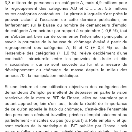
3,3 millions de personnes en catégorie A
, mais
4,9 millions pour
le regroupement des catégories A,B et C
,…….et
5,5 millions
toutes catégories confondues
. La pitrerie à laquelle s’est prêté le
pouvoir actuel à l’occasion de cette dernière publication, en
fanfaronnant sur la baisse du nombre de demandeurs d’emploi
de catégorie A en octobre par rapport à septembre (- 0,6 %), tout
en s’abstenant bien sûr de commenter l’information principale, à
savoir la poursuite de la hausse du chômage évalué à partir du
regroupement des catégories A, B et C (+ 0,8 %) ou de
l’ensemble des catégories (+ 1,0 %), relève décidément d’une
continuité structurelle entre les pouvoirs de droite et dits
« socialistes » qui se sont succédé au fur et à mesure du
développement du chômage de masse depuis le milieu des
années 70 : la manipulation médiatique.
Si une lecture et une utilisation objectives des catégories des
demandeurs d’emploi permettent de dépasser en partie la vision
restrictive de la mesure BIT de l‘Insee, elles ne sauraient pour
autant approcher, loin s’en faut, toute la réalité de l’importance
de ce qu‘on appelle le halo du chômage, c’est-à-dire l’ensemble
des personnes désirant travailler, privées d’emploi totalement ou
partiellement - inscrites ou pas (ou plus !) à Pôle emploi -, et qui
sont exclues de la statistique du BIT publiée par l’Insee : soit
parce qu’elles exercent une activité rémunérée réduite, tout en