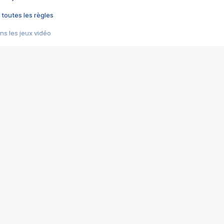
 toutes les règles
s les jeux vidéo
us choquant de Rockstar ? - Le scandale BULLY
e plus moche de Steam
du RÊVE tourne au CAUCHEMAR
pendant 8 heures
it… à tort
umiliés par un jeu vidéo
ire - Final Fantasy 8
ti un empire - Age of Empires
story DOFUS
tard, il crée l'un des pires jeux de tous les temps, MindsEye.