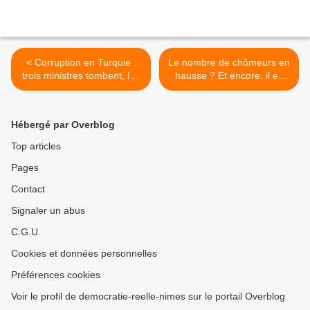
< Corruption en Turquie :
Le nombre de chômeurs en
trois ministres tombent, les
hausse ? Et encore, il en
enquêteurs critiqués
manque plein...Révision
des chiffres de Pôle emploi
>
Hébergé par Overblog
Top articles
Pages
Contact
Signaler un abus
C.G.U.
Cookies et données personnelles
Préférences cookies
Voir le profil de democratie-reelle-nimes sur le portail Overblog