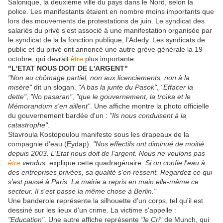
Salonique, la deuxième ville du pays dans le Nord, selon la
police. Les manifestants étaient en nombre moins importants que
lors des mouvements de protestations de juin. Le syndicat des
salariés du privé s'est associé à une manifestation organisée par
le syndicat de la la fonction publique, l'Adedy. Les syndicats de
public et du privé ont annoncé une autre grève générale la 19
octobre, qui devrait
être
plus importante.
"L'ETAT NOUS DOIT DE L'ARGENT"
"Non au chômage partiel, non aux licenciements, non à la
misère"
dit un slogan.
"A bas la junte du Pasok"
,
"Effacer la
dette"
,
"No pasaran"
,
"que le gouvernement, la troïka et le
Mémorandum s'en aillent"
. Une affiche montre la photo officielle
du gouvernement bardée d'un :
"Ils nous conduisent à la
catastrophe"
.
Stavroula Kostopoulou manifeste sous les drapeaux de la
compagnie d'eau (Eydap).
"Nos effectifs ont diminué de moitié
depuis 2003. L'Etat nous doit de l'argent. Nous ne voulons pas
être
vendus,
explique cette quadragénaire
. Si on confie l'eau à
des entreprises privées, sa qualité s'en ressent. Regardez ce qui
s'est passé à Paris. La mairie a repris en main elle-même ce
secteur. Il s'est passé la même chose à Berlin."
Une banderole représente la silhouette d'un corps, tel qu'il est
dessiné sur les lieux d'un crime. La victime s'appelle :
"Education"
. Une autre affiche représente
"le Cri"
de Munch, qui