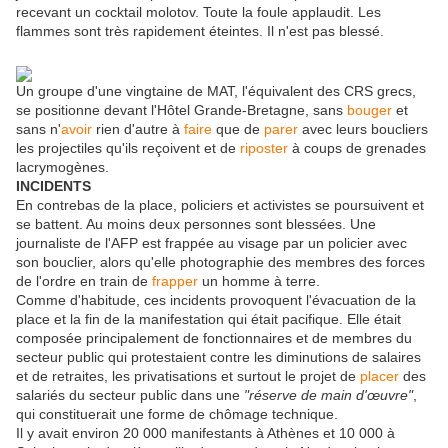
recevant un cocktail molotov. Toute la foule applaudit. Les
flammes sont très rapidement éteintes. Il n'est pas blessé.
Un groupe d'une vingtaine de MAT, l'équivalent des CRS grecs,
se positionne devant l'Hôtel Grande-Bretagne, sans
bouger
et
sans n'
avoir
rien d'autre à
faire
que de
parer
avec leurs boucliers
les projectiles qu'ils reçoivent et de
riposter
à coups de grenades
lacrymogènes.
INCIDENTS
En contrebas de la place, policiers et activistes se poursuivent et
se battent. Au moins deux personnes sont blessées. Une
journaliste de l'AFP est frappée au visage par un policier avec
son bouclier, alors qu'elle photographie des membres des forces
de l'ordre en train de
frapper
un homme à terre.
Comme d'habitude, ces incidents provoquent l'évacuation de la
place et la fin de la manifestation qui était pacifique. Elle était
composée principalement de fonctionnaires et de membres du
secteur public qui protestaient contre les diminutions de salaires
et de retraites, les privatisations et surtout le projet de
placer
des
salariés du secteur public dans une
"réserve de main d'œuvre"
,
qui constituerait une forme de chômage technique.
Il y avait environ 20 000 manifestants à Athènes et 10 000 à