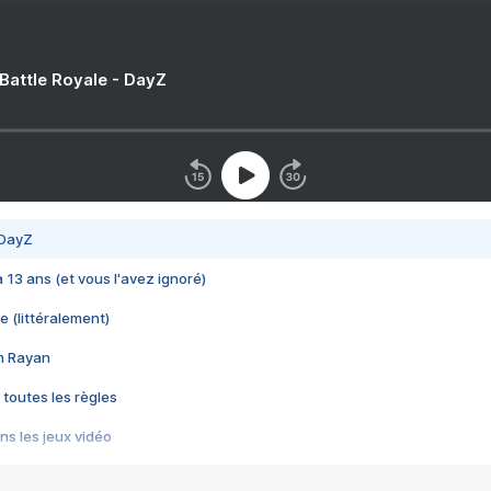
 Battle Royale - DayZ
 DayZ
 a 13 ans (et vous l'avez ignoré)
e (littéralement)
im Rayan
 toutes les règles
s les jeux vidéo
us choquant de Rockstar ? - Le scandale BULLY