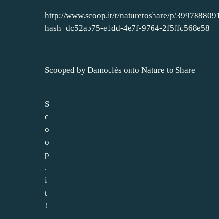
http://www.scoop.it/t/naturetoshare/p/399788809
hash=dc52ab75-e1dd-4e7f-9764-2f5ffc568e58
Scooped by
Damoclès
onto
Nature to Share
S
c
o
o
p
.
i
t
!