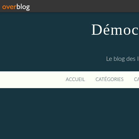
Démocr
Le blog des 
ACCUEIL
CATÉGORIES
C