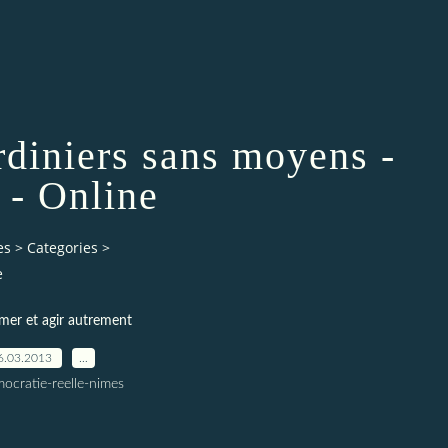
rdiniers sans moyens -
- Online
es
>
Categories
>
e
er et agir autrement
6.03.2013
…
ocratie-reelle-nimes