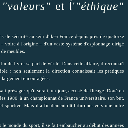
s
"valeurs"
et l'
"éthique"
ns de sécurité au sein d'Ikea France depuis près de quatorze
– voire à l'origine – d'un vaste système d'espionnage dirigé
r de meubles.
afin de
livrer
sa part de vérité. Dans cette affaire, il reconnaît
ble : non seulement la direction connaissait les pratiques
rès largement encouragées.
sait présager qu'il serait, un jour, accusé de flicage. Doué en
nées 1980, à un championnat de France universitaire, son but,
t sportive. Mais il a finalement dû
bifurquer
vers une autre
ns le monde du
sport
, il se fait
embaucher
au début des années