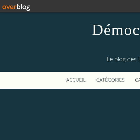
Démocr
Le blog des 
ACCUEIL
CATÉGORIES
C