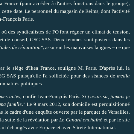
ea France (pour accéder à d'autres fonctions dans le groupe),
 cette date. Le personnel du magasin de Reims, dont l'activité
n-François Paris.
, où des syndicalistes de FO font régner un
climat
de tension,
inet de conseil, GSG SAS. Deux femmes sont postées dans les
tudes de réputation"
, assurent les mauvaises langues – ce que
ar le siège d'Ikea France, souligne M. Paris. D'après lui, la
SG SAS puisqu'elle l'a sollicitée pour des séances de
media
onnalités politiques.
 mes actes
, confie Jean-François Paris.
Si j'avais su, jamais je
ma
famille
."
Le 9 mars 2012, son domicile est perquisitionné
ans le cadre d'une
enquête
ouverte par le parquet de Versailles.
a suite de la révélation par
Le Canard enchaîné
et par le site
ait échangés avec Eirpace et avec Sûreté International.