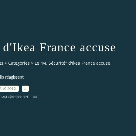
 d'Ikea France accuse
es
>
Categories
>
Le "M. Sécurité" d'Ikea France accuse
Ils réagissent
9.10.2012
…
ocratie-reelle-nimes