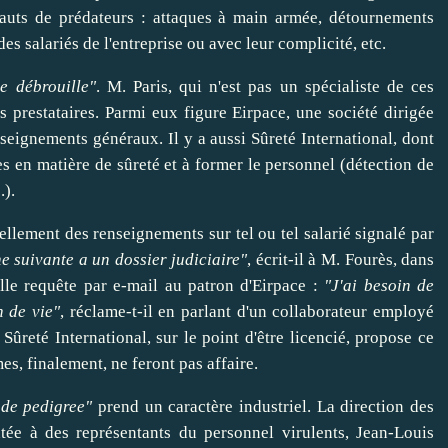
sauts de prédateurs : attaques à main
armée
, détournements
s salariés de l'entreprise ou avec leur complicité, etc.
me débrouille"
. M. Paris, qui n'est pas un spécialiste de ces
s prestataires. Parmi eux figure Eirpace, une société dirigée
nseignements généraux. Il y a aussi Sûreté
International
, dont
s en matière de sûreté et à
former
le personnel (détection de
.).
lement des renseignements sur tel ou tel salarié signalé par
e suivante a un dossier judiciaire"
, écrit-il à M. Fourès, dans
lle requête par e-mail au patron d'Eirpace :
"J'ai besoin de
n de vie"
, réclame-t-il en parlant d'un collaborateur employé
Sûreté International, sur le point d'être licencié, propose ce
s, finalement, ne feront pas affaire.
 de pedigree"
prend un caractère industriel. La direction des
tée à des représentants du personnel virulents, Jean-Louis