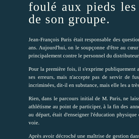
foulé aux pieds le
de son groupe.
Jean-François
Paris
était responsable des questio
ans. Aujourd'hui, on le soupçonne d'être au cœur 
principalement contre le personnel du distributeu
Pour la première fois, il s'exprime publiquement 
ses erreurs, mais n'accepte pas de
servir
de fusi
incriminées, dit-il en substance, mais elle les a t
Rien, dans le parcours initial de M. Paris, ne lais
athlétisme
au point de
participer
, à la fin des an
au départ, était d'
enseigner
l'éducation
physique
e
voie.
Après
avoir
décroché une maîtrise de gestion da