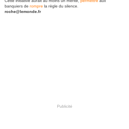
Cette initiative aurait au moins un mérite,
permettre
aux
banquiers de
rompre
la règle du silence.
roche@lemonde.fr
Publicité