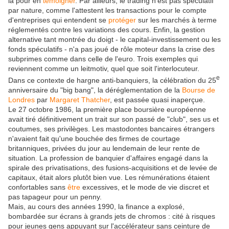
là pour en
témoigner
. Par ailleurs, le trading n'est pas spéculatif
par nature, comme l'attestent les transactions pour le compte
d'entreprises qui entendent se
protéger
sur les marchés à terme
réglementés contre les variations des cours. Enfin, la gestion
alternative tant montrée du doigt - le capital-investissement ou les
fonds spéculatifs - n'a pas joué de rôle moteur dans la crise des
subprimes comme dans celle de l'euro. Trois exemples qui
reviennent comme un leitmotiv, quel que soit l'interlocuteur.
e
Dans ce contexte de hargne anti-banquiers, la célébration du 25
anniversaire du "big bang", la déréglementation de la
Bourse de
Londres
par
Margaret Thatcher
, est passée quasi inaperçue.
Le 27 octobre 1986, la première place boursière européenne
avait tiré définitivement un trait sur son passé de "club", ses us et
coutumes, ses privilèges. Les mastodontes bancaires étrangers
n'avaient fait qu'une bouchée des firmes de courtage
britanniques, privées du jour au lendemain de leur rente de
situation. La profession de banquier d'affaires engagé dans la
spirale des privatisations, des fusions-acquisitions et de levée de
capitaux, était alors plutôt bien vue. Les rémunérations étaient
confortables sans
être
excessives, et le mode de vie discret et
pas tapageur pour un penny.
Mais, au cours des années 1990, la finance a explosé,
bombardée sur écrans à grands jets de chromos : cité à risques
pour jeunes gens appuyant sur l'accélérateur sans ceinture de