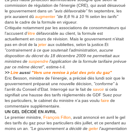
commission de régulation de l'énergie (CRE), qui avait désavoué
le gouvernement dans un
"avis défavorable"
fin septembre, les
prix auraient dû
augmenter
"de 8,8 % à 10 % selon les tarifs"
dans le cadre de la formule en vigueur.
Critiquée notamment par les associations de consommateurs qui
l'accusent d'
être
défavorable au client, la formule est
actuellement en cours de révision. Mais le gouvernement n'était
pas en droit de la
jeter
aux oubliettes, selon la justice.Et
"contrairement à ce que soutenait l'administration, aucune
disposition du décret du 18 décembre 2009 ne permettait aux
ministres de
suspendre
l'application de la formule tarifaire prévue
par ce même décret"
, estime-t-il.
>>
Lire
aussi
"Vers une remise à plat des prix du gaz"
Eric Besson, ministre de l'énergie, a précisé dès lundi soir que le
gouvernement préparait une nouvelle décision,
"conforme"
à
l'arrêt du Conseil d'Etat. Interrogé sur le fait de
savoir
si cela
signifiait une hausse des tarifs règlementés de GDF Suez pour
les particuliers, le cabinet du ministre n'a pas voulu
faire
de
commentaire supplémentaire.
UN GEL DÉCIDÉ EN AVRIL
Le premier ministre,
François Fillon
, avait annoncé en avril le gel
des tarifs du gaz pour les particuliers dès juillet, et ce pendant au
moins un an.
"Le gouvernement a décidé de
geler
l'augmentation