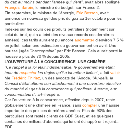
du gaz au moins pendant l'année qui vient"
, avait alors souligné
François Baroin
, le ministre du budget, sur France 2.
Fin septembre, le ministre de l'énergie,
Eric Besson
, avait
annoncé un nouveau gel des prix du gaz au 1er octobre pour les
particuliers.
Indexés sur les cours des produits pétroliers (notamment sur
celui du brut, qui a atteint des niveaux records ces dernières
années), ces tarifs auraient pu encore
augmenter
d'environ 7,5 %
en juillet, selon une estimation du gouvernement en avril. Une
hausse jugée
"inacceptable"
par Eric Besson. Cela aurait porté la
hausse à plus de 70 % depuis 2005.
L'OUVERTURE À LA CONCURRENCE, UNE CHIMÈRE
"Ce rappel à la loi était indispensable, le gouvernement étant
tenu de
respecter
les règles qu'il a lui-même fixées"
, a fait
valoir
Me
Frédéric Thiriez
, un des avocats de l'Anode.
"Au-delà, le
Conseil d'Etat affirme son attachement à une ouverture effective
du marché du gaz à la concurrence qui profitera, à terme, aux
consommateurs"
, a-t-il espéré.
Car l'ouverture à la concurrence, effective depuis 2007, reste
globalement une chimère en France, sans
compter
une hausse
importante des prix ces dernières années. Plus de 90% des
particuliers sont restés clients de GDF Suez, et les quelques
centaines de milliers d'abonnés qui lui ont échappé ont rejoint...
EDF.