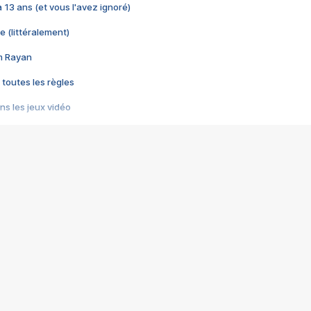
 a 13 ans (et vous l'avez ignoré)
e (littéralement)
im Rayan
 toutes les règles
s les jeux vidéo
us choquant de Rockstar ? - Le scandale BULLY
e plus moche de Steam
du RÊVE tourne au CAUCHEMAR
pendant 8 heures
it… à tort
umiliés par un jeu vidéo
ire - Final Fantasy 8
ti un empire - Age of Empires