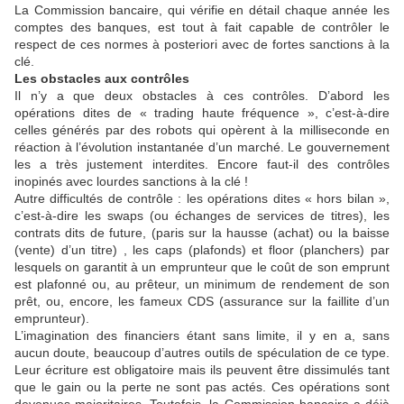
La Commission bancaire, qui vérifie en détail chaque année les
comptes des banques, est tout à fait capable de contrôler le
respect de ces normes à posteriori avec de fortes sanctions à la
clé.
Les obstacles aux contrôles
Il n’y a que deux obstacles à ces contrôles. D’abord les
opérations dites de « trading haute fréquence », c’est-à-dire
celles générés par des robots qui opèrent à la milliseconde en
réaction à l’évolution instantanée d’un marché. Le gouvernement
les a très justement interdites. Encore faut-il des contrôles
inopinés avec lourdes sanctions à la clé !
Autre difficultés de contrôle : les opérations dites « hors bilan »,
c’est-à-dire les swaps (ou échanges de services de titres), les
contrats dits de future, (paris sur la hausse (achat) ou la baisse
(vente) d’un titre) , les caps (plafonds) et floor (planchers) par
lesquels on garantit à un emprunteur que le coût de son emprunt
est plafonné ou, au prêteur, un minimum de rendement de son
prêt, ou, encore, les fameux CDS (assurance sur la faillite d’un
emprunteur).
L’imagination des financiers étant sans limite, il y en a, sans
aucun doute, beaucoup d’autres outils de spéculation de ce type.
Leur écriture est obligatoire mais ils peuvent être dissimulés tant
que le gain ou la perte ne sont pas actés. Ces opérations sont