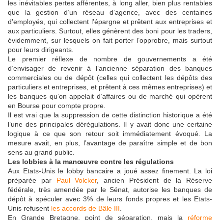
les inévitables pertes afférentes, à long aller, bien plus rentables
que la gestion d’un réseau d’agence, avec des centaines
d’employés, qui collectent l’épargne et prêtent aux entreprises et
aux particuliers. Surtout, elles génèrent des boni pour les traders,
évidemment, sur lesquels on fait porter l’opprobre, mais surtout
pour leurs dirigeants.
Le premier réflexe de nombre de gouvernements a été
d’envisager de revenir à l’ancienne séparation des banques
commerciales ou de dépôt (celles qui collectent les dépôts des
particuliers et entreprises, et prêtent à ces mêmes entreprises) et
les banques qu’on appelait d’affaires ou de marché qui opèrent
en Bourse pour compte propre.
Il est vrai que la suppression de cette distinction historique a été
l’une des principales dérégulations. Il y avait donc une certaine
logique à ce que son retour soit immédiatement évoqué. La
mesure avait, en plus, l’avantage de paraître simple et de bon
sens au grand public.
Les lobbies à la manœuvre contre les régulations
Aux Etats-Unis le lobby bancaire a joué assez finement. La loi
préparée par
Paul Volcker
, ancien Président de la Réserve
fédérale, très amendée par le Sénat, autorise les banques de
dépôt à spéculer avec 3% de leurs fonds propres et les Etats-
Unis refusent
les accords de Bâle III
.
En Grande Bretagne, point de séparation, mais la
réforme