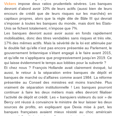
Vickers
impose deux ratios prudentiels sévères. Les banques
devront d’abord avoir 10% de leurs actifs (aussi bien de leurs
encours de crédit que de leurs risques sur les marchés) en
capitaux propres, alors que la règle dite de Bâle III qui devrait
s’imposer à toutes les banques du monde, mais dont les Etats-
Unis se fichent totalement, n’impose que 7%.
Les banques devront aussi avoir aussi en fonds rapidement
mobilisables, donc des titres vendables sans risques et très vite,
17% des mêmes actifs. Mais la sévérité de la loi est atténuée par
le double fait qu’elle n’est pas encore présentée au Parlement, le
gouvernement britannique s’étant engagé à le faire avant 2015,
et qu’elle ne s’appliquera que progressivement jusqu’en 2019. Ce
qui laisse évidemment le temps aux lobbies pour la subvertir ?
Et chez nous ? François Hollande avait clairement évoqué, lui
aussi, le retour à la séparation entre banques de dépôt et
banques de marché ou d’affaires comme avant 1984. La réforme
présentée au Conseil des ministres est moins tranchée. Plus
vraiment de séparation institutionnelle ! Les banques pourront
continuer à faire les deux métiers mais elles devront filialiser
l’activité de dépôt et crédit. Les « banquiers visiteurs du soir » de
Bercy ont réussi à convaincre le ministre de leur laisser les deux
sources de profits, en expliquant que Dexia mise à part, les
banques françaises avaient mieux résisté au choc américain