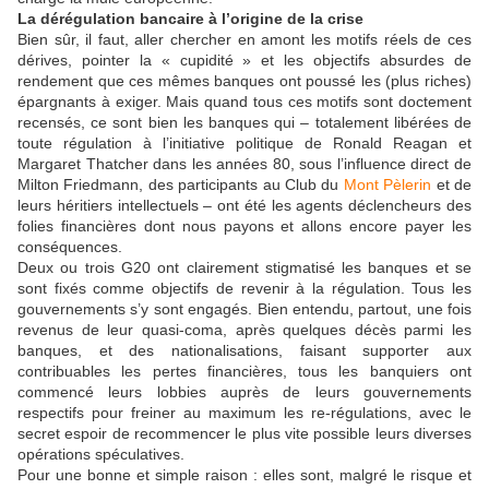
La dérégulation bancaire à l’origine de la crise
Bien sûr, il faut, aller chercher en amont les motifs réels de ces
dérives, pointer la « cupidité » et les objectifs absurdes de
rendement que ces mêmes banques ont poussé les (plus riches)
épargnants à exiger. Mais quand tous ces motifs sont doctement
recensés, ce sont bien les banques qui – totalement libérées de
toute régulation à l’initiative politique de Ronald Reagan et
Margaret Thatcher dans les années 80, sous l’influence direct de
Milton Friedmann, des participants au Club du
Mont Pèlerin
et de
leurs héritiers intellectuels – ont été les agents déclencheurs des
folies financières dont nous payons et allons encore payer les
conséquences.
Deux ou trois G20 ont clairement stigmatisé les banques et se
sont fixés comme objectifs de revenir à la régulation. Tous les
gouvernements s’y sont engagés. Bien entendu, partout, une fois
revenus de leur quasi-coma, après quelques décès parmi les
banques, et des nationalisations, faisant supporter aux
contribuables les pertes financières, tous les banquiers ont
commencé leurs lobbies auprès de leurs gouvernements
respectifs pour freiner au maximum les re-régulations, avec le
secret espoir de recommencer le plus vite possible leurs diverses
opérations spéculatives.
Pour une bonne et simple raison : elles sont, malgré le risque et