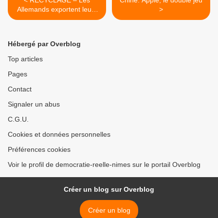
< RECYCLAGE – Les
Chine: Apple, le double jeu
Allemands exportent leurs
>
retraités en Europe de l’Est
et en Asie
Hébergé par Overblog
Top articles
Pages
Contact
Signaler un abus
C.G.U.
Cookies et données personnelles
Préférences cookies
Voir le profil de democratie-reelle-nimes sur le portail Overblog
Créer un blog sur Overblog
Créer un blog