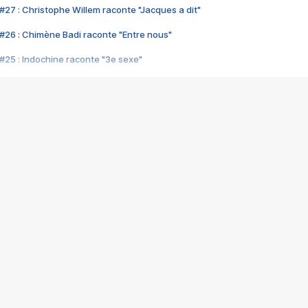
#27 : Christophe Willem raconte "Jacques a dit"
#26 : Chimène Badi raconte "Entre nous"
#25 : Indochine raconte "3e sexe"
#24 : Zaho raconte "C'est chelou"
#23 : Patrick Bruel raconte "Au café des délices"
#22 : Kyo raconte "Le chemin"
#21 : Nolwenn Leroy raconte "Cassé"
#20 : Patrick Hernandez raconte "Born to be alive"
#19 : Lorie raconte "Près de moi"
#18 : Michael Jones raconte "A nos actes manqués" (avec Jean-Jacque
#17 : Khaled raconte "Aïcha"
#16 : Corneille raconte "Parce qu'on vient de loin"
#15 : Indochine raconte "L'aventurier"